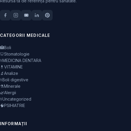
Resursa ta de referință pentru sănătate.
CATEGORII MEDICALE
🏥
Boli
🦷
Stomatologie
⚕️
MEDICINA DENTARA
💊
VITAMINE
🔬
Analize
⚕️
Boli digestive
⚗️
MInerale
🌿
Alergii
⚕️
Uncategorized
🧠
PSIHIATRIE
INFORMAȚII