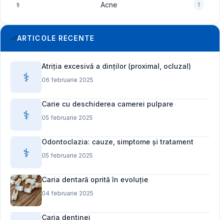
⚕️
Acne
1
ARTICOLE RECENTE
Atriția excesivă a dinților (proximal, ocluzal)
⚕️
06 februarie 2025
Carie cu deschiderea camerei pulpare
⚕️
05 februarie 2025
Odontoclazia: cauze, simptome și tratament
⚕️
05 februarie 2025
Caria dentară oprită în evoluție
04 februarie 2025
Caria dentinei