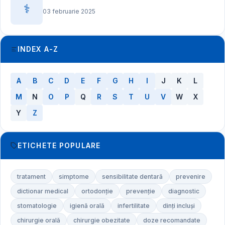
⚕️
03 februarie 2025
INDEX A-Z
A
B
C
D
E
F
G
H
I
J
K
L
M
N
O
P
Q
R
S
T
U
V
W
X
Y
Z
ETICHETE POPULARE
tratament
simptome
sensibilitate dentară
prevenire
dictionar medical
ortodonție
prevenție
diagnostic
stomatologie
igienă orală
infertilitate
dinți incluși
chirurgie orală
chirurgie obezitate
doze recomandate