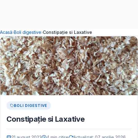
Acasă
›
Boli digestive
›
Constipație si Laxative
BOLI DIGESTIVE
Constipație si Laxative
21 august 2023
4 min citire
Actualizat:
07 aprilie 2026