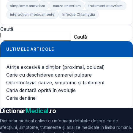
simptome anevrism
cauze anevrism
tratament anevrism
interacțiuni medicamente
Infecție Chlamydia
Caută
Caută
ULTIMELE ARTICOLE
Atriția excesivă a dinților (proximal, ocluzal)
Carie cu deschiderea camerei pulpare
Odontoclazia: cauze, simptome și tratament
Caria dentară oprită în evoluție
Caria dentinei
Dictionar
Medical
.ro
Dicționar medical online cu informații detaliate despre mii de
afecțiuni, simptome, tratamente și analize medicale în limba română.