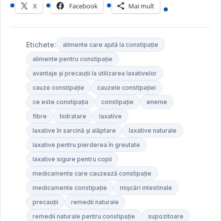
X
Facebook
Mai mult
Etichete:
alimente care ajută la constipație
alimente pentru constipație
avantaje și precauții la utilizarea laxativelor
cauze constipație
cauzele constipației
ce este constipația
constipație
eneme
fibre
hidratare
laxative
laxative în sarcină și alăptare
laxative naturale
laxative pentru pierderea în greutate
laxative sigure pentru copii
medicamente care cauzează constipație
medicamente constipație
mișcări intestinale
precauții
remedii naturale
remedii naturale pentru constipație
supozitoare