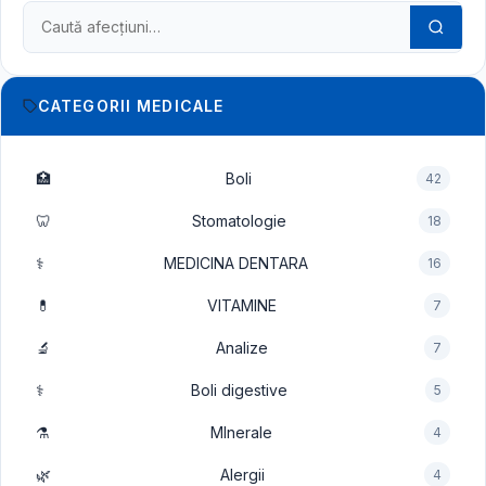
Caută în dicționarul medical
CATEGORII MEDICALE
🏥
Boli
42
🦷
Stomatologie
18
⚕️
MEDICINA DENTARA
16
💊
VITAMINE
7
🔬
Analize
7
⚕️
Boli digestive
5
⚗️
MInerale
4
🌿
Alergii
4