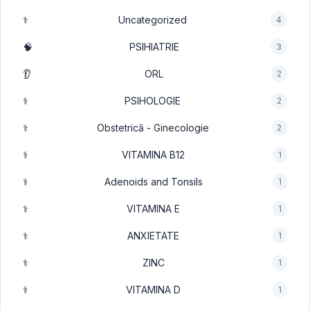
⚕️
Uncategorized
4
🧠
PSIHIATRIE
3
👂
ORL
2
⚕️
PSIHOLOGIE
2
⚕️
Obstetrică - Ginecologie
2
⚕️
VITAMINA B12
1
⚕️
Adenoids and Tonsils
1
⚕️
VITAMINA E
1
⚕️
ANXIETATE
1
⚕️
ZINC
1
⚕️
VITAMINA D
1