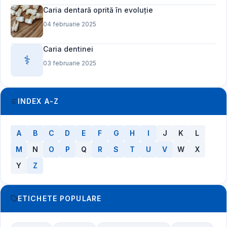
Caria dentară oprită în evoluție
04 februarie 2025
Caria dentinei
⚕️
03 februarie 2025
INDEX A-Z
A
B
C
D
E
F
G
H
I
J
K
L
M
N
O
P
Q
R
S
T
U
V
W
X
Y
Z
ETICHETE POPULARE