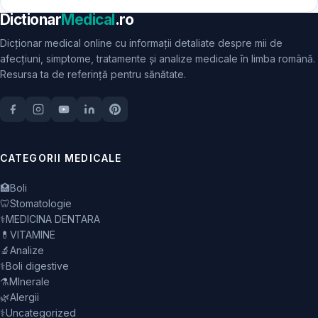
Dictionar
Medical
.ro
Dicționar medical online cu informații detaliate despre mii de
afecțiuni, simptome, tratamente și analize medicale în limba română.
Resursa ta de referință pentru sănătate.
CATEGORII MEDICALE
🏥
Boli
🦷
Stomatologie
⚕️
MEDICINA DENTARA
💊
VITAMINE
🔬
Analize
⚕️
Boli digestive
⚗️
MInerale
🌿
Alergii
⚕️
Uncategorized