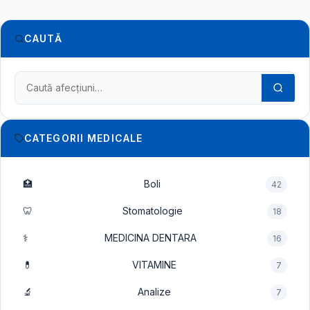
CAUTĂ
Caută în dicționarul medical
CATEGORII MEDICALE
🏥
Boli
42
🦷
Stomatologie
18
⚕️
MEDICINA DENTARA
16
💊
VITAMINE
7
🔬
Analize
7