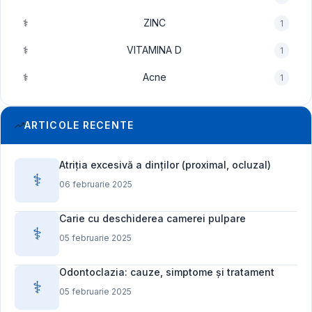
⚕️
ZINC
1
⚕️
VITAMINA D
1
⚕️
Acne
1
ARTICOLE RECENTE
Atriția excesivă a dinților (proximal, ocluzal)
⚕️
06 februarie 2025
Carie cu deschiderea camerei pulpare
⚕️
05 februarie 2025
Odontoclazia: cauze, simptome și tratament
⚕️
05 februarie 2025