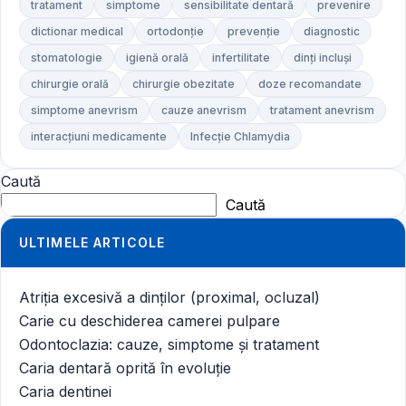
tratament
simptome
sensibilitate dentară
prevenire
dictionar medical
ortodonție
prevenție
diagnostic
stomatologie
igienă orală
infertilitate
dinți incluși
chirurgie orală
chirurgie obezitate
doze recomandate
simptome anevrism
cauze anevrism
tratament anevrism
interacțiuni medicamente
Infecție Chlamydia
Caută
Caută
ULTIMELE ARTICOLE
Atriția excesivă a dinților (proximal, ocluzal)
Carie cu deschiderea camerei pulpare
Odontoclazia: cauze, simptome și tratament
Caria dentară oprită în evoluție
Caria dentinei