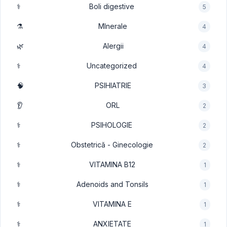
⚕️
Boli digestive
5
⚗️
MInerale
4
🌿
Alergii
4
⚕️
Uncategorized
4
🧠
PSIHIATRIE
3
👂
ORL
2
⚕️
PSIHOLOGIE
2
⚕️
Obstetrică - Ginecologie
2
⚕️
VITAMINA B12
1
⚕️
Adenoids and Tonsils
1
⚕️
VITAMINA E
1
⚕️
ANXIETATE
1