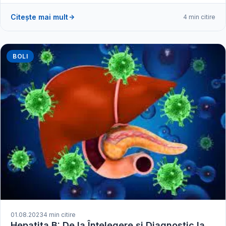
Citește mai mult
4 min citire
BOLI
01.08.2023
4 min citire
Hepatita B: De la Înțelegere și Diagnostic la