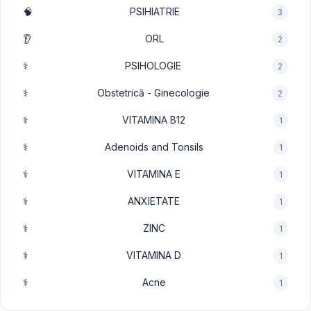
🧠
PSIHIATRIE
3
👂
ORL
2
⚕️
PSIHOLOGIE
2
⚕️
Obstetrică - Ginecologie
2
⚕️
VITAMINA B12
1
⚕️
Adenoids and Tonsils
1
⚕️
VITAMINA E
1
⚕️
ANXIETATE
1
⚕️
ZINC
1
⚕️
VITAMINA D
1
⚕️
Acne
1