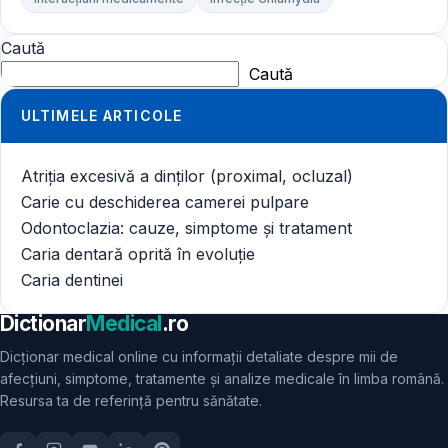
Caută
Caută
ULTIMELE ARTICOLE
Atriția excesivă a dinților (proximal, ocluzal)
Carie cu deschiderea camerei pulpare
Odontoclazia: cauze, simptome și tratament
Caria dentară oprită în evoluție
Caria dentinei
Dictionar
Medical
.ro
Dicționar medical online cu informații detaliate despre mii de
afecțiuni, simptome, tratamente și analize medicale în limba română.
Resursa ta de referință pentru sănătate.