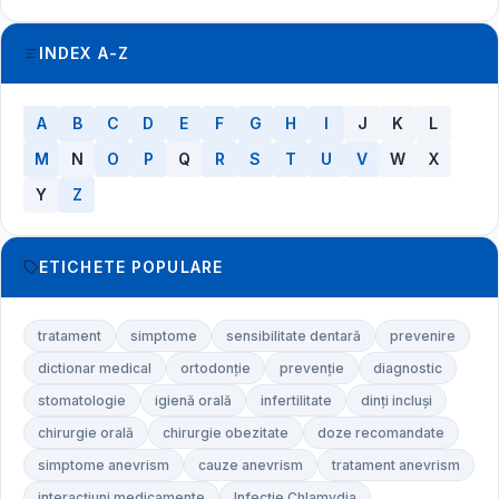
INDEX A-Z
A
B
C
D
E
F
G
H
I
J
K
L
M
N
O
P
Q
R
S
T
U
V
W
X
Y
Z
ETICHETE POPULARE
tratament
simptome
sensibilitate dentară
prevenire
dictionar medical
ortodonție
prevenție
diagnostic
stomatologie
igienă orală
infertilitate
dinți incluși
chirurgie orală
chirurgie obezitate
doze recomandate
simptome anevrism
cauze anevrism
tratament anevrism
interacțiuni medicamente
Infecție Chlamydia