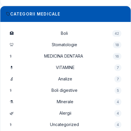
CATEGORII MEDICALE
🏥
Boli
42
🦷
Stomatologie
18
⚕️
MEDICINA DENTARA
16
💊
VITAMINE
7
🔬
Analize
7
⚕️
Boli digestive
5
⚗️
MInerale
4
🌿
Alergii
4
⚕️
Uncategorized
4