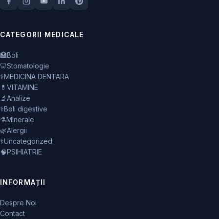
CATEGORII MEDICALE
🏥
Boli
🦷
Stomatologie
⚕️
MEDICINA DENTARA
💊
VITAMINE
🔬
Analize
⚕️
Boli digestive
⚗️
MInerale
🌿
Alergii
⚕️
Uncategorized
🧠
PSIHIATRIE
INFORMAȚII
Despre Noi
Contact