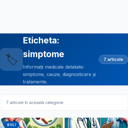
Eticheta:
simptome
🏷️
7 articole
Informații medicale detaliate:
simptome, cauze, diagnosticare și
tratamente.
7 articole în această categorie
BOLI