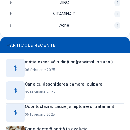
⚕️
ZINC
1
⚕️
VITAMINA D
1
⚕️
Acne
1
ARTICOLE RECENTE
Atriția excesivă a dinților (proximal, ocluzal)
⚕️
06 februarie 2025
Carie cu deschiderea camerei pulpare
⚕️
05 februarie 2025
Odontoclazia: cauze, simptome și tratament
⚕️
05 februarie 2025
Caria dentară oprită în evoluție