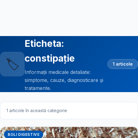
Eticheta:
constipație
🏷️
1 articole
Informații medicale detaliate:
simptome, cauze, diagnosticare și
tratamente.
1 articole în această categorie
BOLI DIGESTIVE