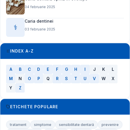
04 februarie 2025
Caria dentinei
⚕️
03 februarie 2025
INDEX A-Z
A
B
C
D
E
F
G
H
I
J
K
L
M
N
O
P
Q
R
S
T
U
V
W
X
Y
Z
ETICHETE POPULARE
tratament
simptome
sensibilitate dentară
prevenire