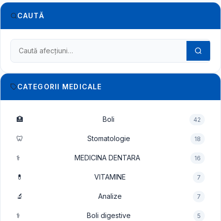
CAUTĂ
Caută în dicționarul medical
CATEGORII MEDICALE
🏥
Boli
42
🦷
Stomatologie
18
⚕️
MEDICINA DENTARA
16
💊
VITAMINE
7
🔬
Analize
7
⚕️
Boli digestive
5