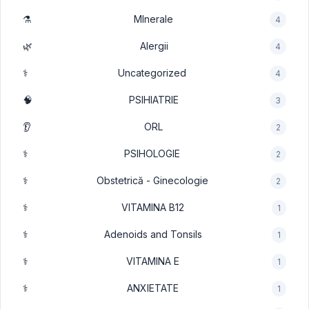
⚗️
MInerale
4
🌿
Alergii
4
⚕️
Uncategorized
4
🧠
PSIHIATRIE
3
👂
ORL
2
⚕️
PSIHOLOGIE
2
⚕️
Obstetrică - Ginecologie
2
⚕️
VITAMINA B12
1
⚕️
Adenoids and Tonsils
1
⚕️
VITAMINA E
1
⚕️
ANXIETATE
1