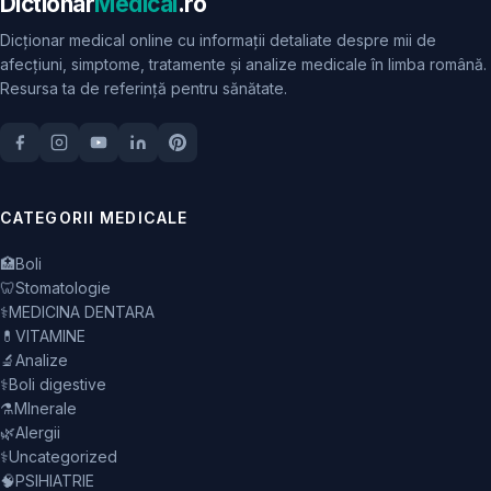
Dictionar
Medical
.ro
Dicționar medical online cu informații detaliate despre mii de
afecțiuni, simptome, tratamente și analize medicale în limba română.
Resursa ta de referință pentru sănătate.
CATEGORII MEDICALE
🏥
Boli
🦷
Stomatologie
⚕️
MEDICINA DENTARA
💊
VITAMINE
🔬
Analize
⚕️
Boli digestive
⚗️
MInerale
🌿
Alergii
⚕️
Uncategorized
🧠
PSIHIATRIE