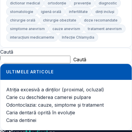
dictionar medical
ortodonție
prevenție
diagnostic
stomatologie
igienă orală
infertilitate
dinți incluși
chirurgie orală
chirurgie obezitate
doze recomandate
simptome anevrism
cauze anevrism
tratament anevrism
interacțiuni medicamente
Infecție Chlamydia
Caută
Caută
ULTIMELE ARTICOLE
Atriția excesivă a dinților (proximal, ocluzal)
Carie cu deschiderea camerei pulpare
Odontoclazia: cauze, simptome și tratament
Caria dentară oprită în evoluție
Caria dentinei