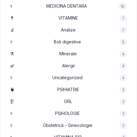
⚕️
MEDICINA DENTARA
16
💊
VITAMINE
7
🔬
Analize
7
⚕️
Boli digestive
5
⚗️
MInerale
4
🌿
Alergii
4
⚕️
Uncategorized
4
🧠
PSIHIATRIE
3
👂
ORL
2
⚕️
PSIHOLOGIE
2
⚕️
Obstetrică - Ginecologie
2