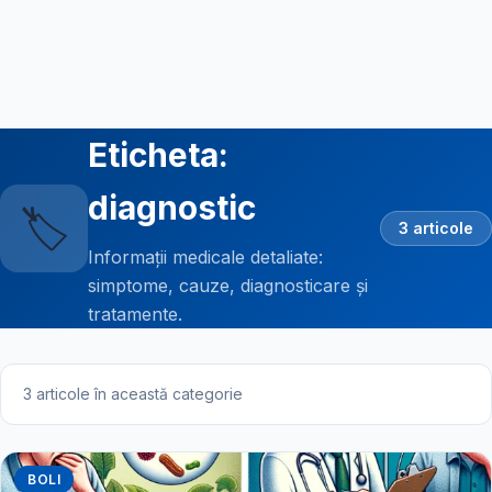
Eticheta:
diagnostic
🏷️
3 articole
Informații medicale detaliate:
simptome, cauze, diagnosticare și
tratamente.
3 articole în această categorie
BOLI