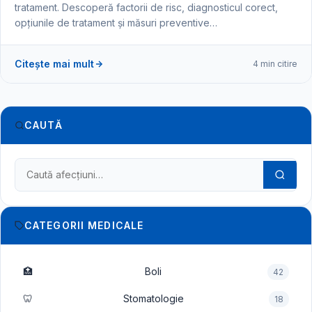
tratament. Descoperă factorii de risc, diagnosticul corect,
opțiunile de tratament și măsuri preventive…
Citește mai mult
4 min citire
CAUTĂ
Caută în dicționarul medical
CATEGORII MEDICALE
🏥
Boli
42
🦷
Stomatologie
18