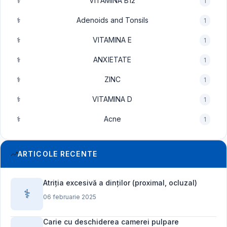
⚕️
VITAMINA B12
1
⚕️
Adenoids and Tonsils
1
⚕️
VITAMINA E
1
⚕️
ANXIETATE
1
⚕️
ZINC
1
⚕️
VITAMINA D
1
⚕️
Acne
1
ARTICOLE RECENTE
Atriția excesivă a dinților (proximal, ocluzal)
⚕️
06 februarie 2025
Carie cu deschiderea camerei pulpare