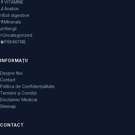
💊
VITAMINE
🔬
Analize
⚕️
Boli digestive
⚗️
MInerale
🌿
Alergii
⚕️
Uncategorized
🧠
PSIHIATRIE
INFORMAȚII
Despre Noi
Contact
Politica de Confidențialitate
Termeni și Condiții
Disclaimer Medical
Sitemap
CONTACT