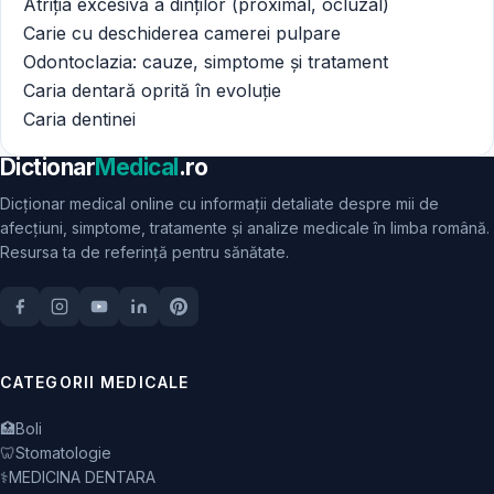
Atriția excesivă a dinților (proximal, ocluzal)
Carie cu deschiderea camerei pulpare
Odontoclazia: cauze, simptome și tratament
Caria dentară oprită în evoluție
Caria dentinei
Dictionar
Medical
.ro
Dicționar medical online cu informații detaliate despre mii de
afecțiuni, simptome, tratamente și analize medicale în limba română.
Resursa ta de referință pentru sănătate.
CATEGORII MEDICALE
🏥
Boli
🦷
Stomatologie
⚕️
MEDICINA DENTARA