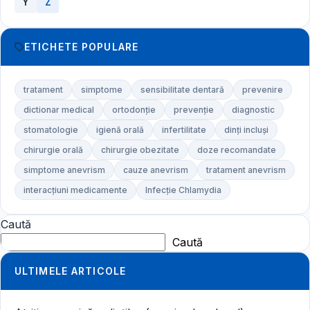
Y
Z
ETICHETE POPULARE
tratament
simptome
sensibilitate dentară
prevenire
dictionar medical
ortodonție
prevenție
diagnostic
stomatologie
igienă orală
infertilitate
dinți incluși
chirurgie orală
chirurgie obezitate
doze recomandate
simptome anevrism
cauze anevrism
tratament anevrism
interacțiuni medicamente
Infecție Chlamydia
Caută
Caută
ULTIMELE ARTICOLE