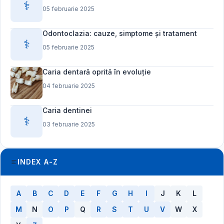
⚕️
05 februarie 2025
Odontoclazia: cauze, simptome și tratament
⚕️
05 februarie 2025
Caria dentară oprită în evoluție
04 februarie 2025
Caria dentinei
⚕️
03 februarie 2025
INDEX A-Z
A
B
C
D
E
F
G
H
I
J
K
L
M
N
O
P
Q
R
S
T
U
V
W
X