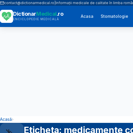
contact@dictionarmedical.ro
|
Informații medicale de calitate în limba rom
Dictionar
Medical
.ro
Acasa
Stomatologie
ENCICLOPEDIE MEDICALĂ
Acasă
›
Eticheta: medicamente co