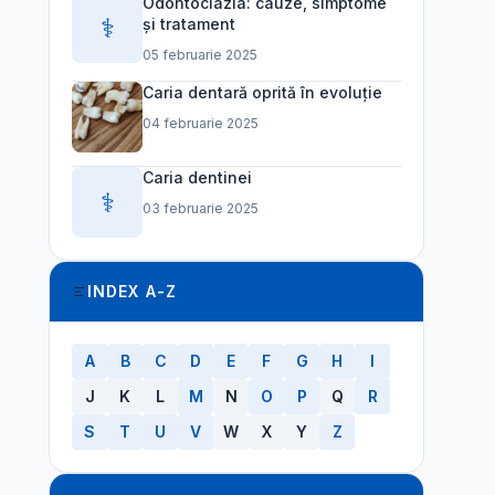
Odontoclazia: cauze, simptome
⚕️
și tratament
05 februarie 2025
Caria dentară oprită în evoluție
04 februarie 2025
Caria dentinei
⚕️
03 februarie 2025
INDEX A-Z
A
B
C
D
E
F
G
H
I
J
K
L
M
N
O
P
Q
R
S
T
U
V
W
X
Y
Z