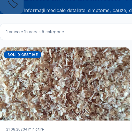
🏷️
Informații medicale detaliate: simptome, cauze, d
1 articole în această categorie
BOLI DIGESTIVE
21.08.2023
4 min citire