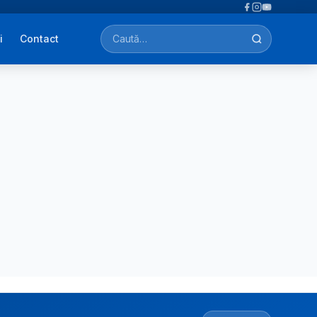
i
Contact
Caută afecțiuni, tratamente, simptome…