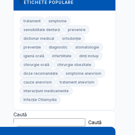
ETICHETE POPULARE
tratament
simptome
sensibilitate dentară
prevenire
dictionar medical
ortodonție
prevenție
diagnostic
stomatologie
igienă orală
infertilitate
dinți incluși
chirurgie orală
chirurgie obezitate
doze recomandate
simptome anevrism
cauze anevrism
tratament anevrism
interacțiuni medicamente
Infecție Chlamydia
Caută
Caută