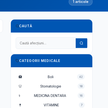
1 articole
CAUTĂ
Caută în dicționarul medical
CATEGORII MEDICALE
🏥
Boli
42
🦷
Stomatologie
18
⚕️
MEDICINA DENTARA
16
💊
VITAMINE
7