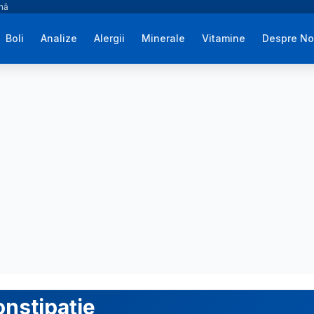
ână
Boli
Analize
Alergii
Minerale
Vitamine
Despre No
nstipație