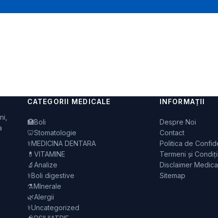
CATEGORII MEDICALE
INFORMAȚII
ni,
🏥
Boli
Despre Noi
a
🦷
Stomatologie
Contact
⚕️
MEDICINA DENTARA
Politica de Confide
💊
VITAMINE
Termeni și Condiți
🔬
Analize
Disclaimer Medica
⚕️
Boli digestive
Sitemap
⚗️
MInerale
🌿
Alergii
⚕️
Uncategorized