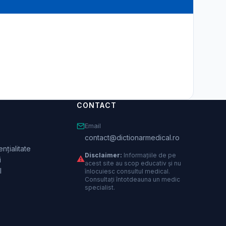
CONTACT
Email
contact@dictionarmedical.ro
nțialitate
Disclaimer:
Informațiile de pe
⚠️
i
acest site au scop educativ și nu
l
înlocuiesc consultul medical.
Consultați întotdeauna un medic
specialist.