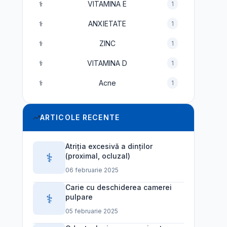
⚕️
VITAMINA E
1
⚕️
ANXIETATE
1
⚕️
ZINC
1
⚕️
VITAMINA D
1
⚕️
Acne
1
ARTICOLE RECENTE
Atriția excesivă a dinților
⚕️
(proximal, ocluzal)
06 februarie 2025
Carie cu deschiderea camerei
⚕️
pulpare
05 februarie 2025