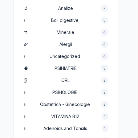
🔬
Analize
7
⚕️
Boli digestive
5
⚗️
MInerale
4
🌿
Alergii
4
⚕️
Uncategorized
4
🧠
PSIHIATRIE
3
👂
ORL
2
⚕️
PSIHOLOGIE
2
⚕️
Obstetrică - Ginecologie
2
⚕️
VITAMINA B12
1
⚕️
Adenoids and Tonsils
1