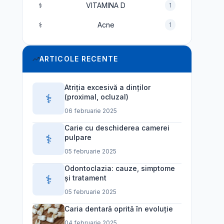
⚕️
VITAMINA D
1
⚕️
Acne
1
ARTICOLE RECENTE
Atriția excesivă a dinților
⚕️
(proximal, ocluzal)
06 februarie 2025
Carie cu deschiderea camerei
⚕️
pulpare
05 februarie 2025
Odontoclazia: cauze, simptome
⚕️
și tratament
05 februarie 2025
Caria dentară oprită în evoluție
04 februarie 2025