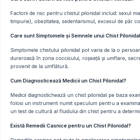
Factorii de risc pentru chistul pilonidal includ: sexul m
timpurie), obezitatea, sedentarismul, excesul de păr c
Care sunt Simptomele și Semnele unui Chist Pilonida
Simptomele chistului pilonidal pot varia de la o persoa
dureroasă în zona coccisului, roșeață și umflare, secr
provenit de la umflătură.
Cum Diagnosticează Medicii un Chist Pilonidal?
Medicii diagnostichează un chist pilonidal pe baza exam
folosi un instrument numit speculum pentru a examina 
un test de cultură al fluidului din chist pentru a determi
Există Remedii Casnice pentru un Chist Pilonidal?