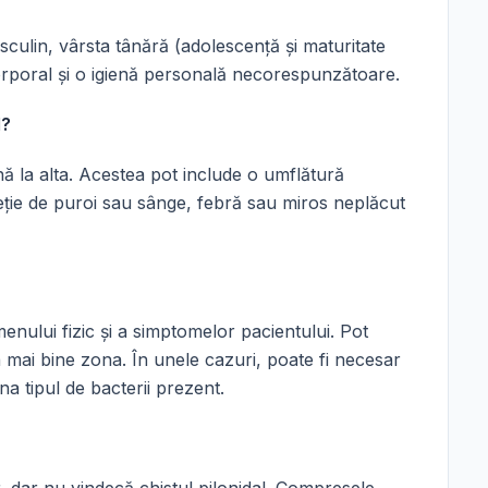
asculin, vârsta tânără (adolescență și maturitate
orporal și o igienă personală necorespunzătoare.
l?
nă la alta. Acestea pot include o umflătură
eție de puroi sau sânge, febră sau miros neplăcut
enului fizic și a simptomelor pacientului. Pot
mai bine zona. În unele cazuri, poate fi necesar
na tipul de bacterii prezent.