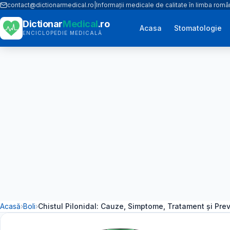
contact@dictionarmedical.ro
|
Informații medicale de calitate în limba rom
Dictionar
Medical
.ro
Acasa
Stomatologie
ENCICLOPEDIE MEDICALĂ
Acasă
›
Boli
›
Chistul Pilonidal: Cauze, Simptome, Tratament și Pre