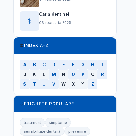
Caria dentinei
⚕️
03 februarie 2025
INDEX A-Z
A
B
C
D
E
F
G
H
I
J
K
L
M
N
O
P
Q
R
S
T
U
V
W
X
Y
Z
ETICHETE POPULARE
tratament
simptome
sensibilitate dentară
prevenire