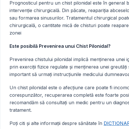
Prognosticul pentru un chist pilonidal este în general b
intervenție chirurgicală. Din păcate, reapariția abcesel
sau formarea sinusurilor. Tratamentul chirurgical poate f
chirurgicală, o cantitate mică de chisturi poate reapare.
zonei
Este posibilă Prevenirea unui Chist Pilonidal?
Prevenirea chistului pilonidal implică menținerea unei 
prin exerciții fizice regulate și menținerea unei greutăți
important să urmați instrucțiunile medicului dumneavoas
Un chist pilonidal este o afecțiune care poate fi incom
corespunzător, recuperarea completă este foarte posibi
recomandăm să consultați un medic pentru un diagnosti
tratament.
Poți citi și alte informații despre sănătate în
DICTIONA