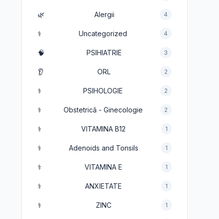
🌿
Alergii
4
⚕️
Uncategorized
4
🧠
PSIHIATRIE
3
👂
ORL
2
⚕️
PSIHOLOGIE
2
⚕️
Obstetrică - Ginecologie
2
⚕️
VITAMINA B12
1
⚕️
Adenoids and Tonsils
1
⚕️
VITAMINA E
1
⚕️
ANXIETATE
1
⚕️
ZINC
1