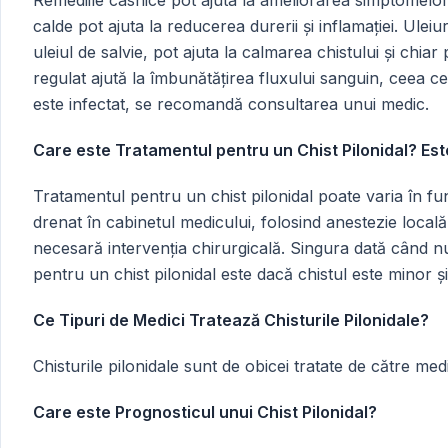
Remediile casnice pot ajuta la ameliorarea simptomelor
calde pot ajuta la reducerea durerii și inflamației. Uleiur
uleiul de salvie, pot ajuta la calmarea chistului și chiar 
regulat ajută la îmbunătățirea fluxului sanguin, ceea ce
este infectat, se recomandă consultarea unui medic.
Care este Tratamentul pentru un Chist Pilonidal? Est
Tratamentul pentru un chist pilonidal poate varia în func
drenat în cabinetul medicului, folosind anestezie locală
necesară intervenția chirurgicală. Singura dată când nu
pentru un chist pilonidal este dacă chistul este minor ș
Ce Tipuri de Medici Tratează Chisturile Pilonidale?
Chisturile pilonidale sunt de obicei tratate de către med
Care este Prognosticul unui Chist Pilonidal?