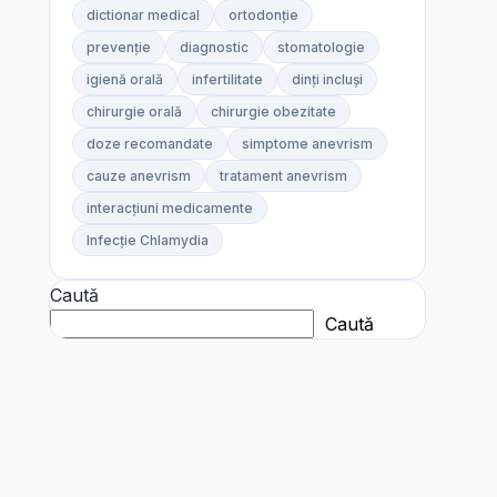
dictionar medical
ortodonție
prevenție
diagnostic
stomatologie
igienă orală
infertilitate
dinți incluși
chirurgie orală
chirurgie obezitate
doze recomandate
simptome anevrism
cauze anevrism
tratament anevrism
interacțiuni medicamente
Infecție Chlamydia
Caută
Caută