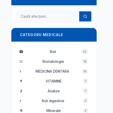
Caută în dicționarul medical
CATEGORII MEDICALE
🏥
Boli
42
🦷
Stomatologie
18
⚕️
MEDICINA DENTARA
16
💊
VITAMINE
7
🔬
Analize
7
⚕️
Boli digestive
5
⚗️
MInerale
4