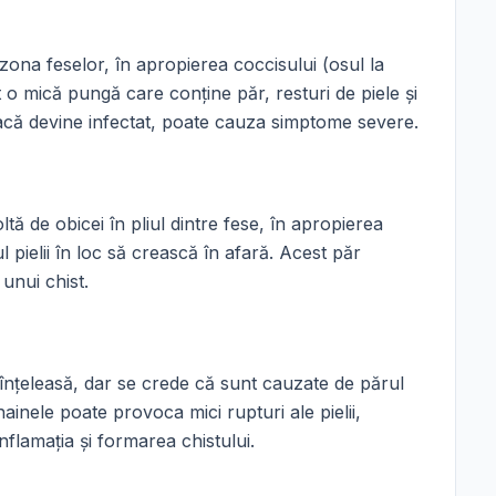
zona feselor, în apropierea coccisului (osul la
t o mică pungă care conține păr, resturi de piele și
 dacă devine infectat, poate cauza simptome severe.
ltă de obicei în pliul dintre fese, în apropierea
l pielii în loc să crească în afară. Acest păr
unui chist.
 înțeleasă, dar se crede că sunt cauzate de părul
ainele poate provoca mici rupturi ale pielii,
nflamația și formarea chistului.