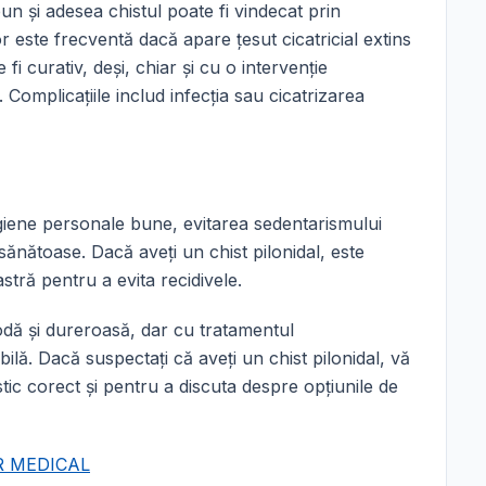
un și adesea chistul poate fi vindecat prin
or este frecventă dacă apare țesut cicatricial extins
i curativ, deși, chiar și cu o intervenție
 Complicațiile includ infecția sau cicatrizarea
igiene personale bune, evitarea sedentarismului
 sănătoase. Dacă aveți un chist pilonidal, este
tră pentru a evita recidivele.
odă și dureroasă, dar cu tratamentul
lă. Dacă suspectați că aveți un chist pilonidal, vă
c corect și pentru a discuta despre opțiunile de
R MEDICAL