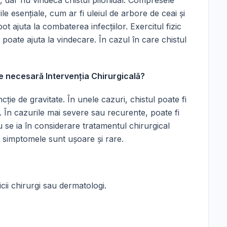
, dar nu vindecă chistul pilonidal. Compresele
ile esențiale, cum ar fi uleiul de arbore de ceai și
pot ajuta la combaterea infecțiilor. Exercitul fizic
 poate ajuta la vindecare. În cazul în care chistul
e necesară Intervenția Chirurgicală?
ție de gravitate. În unele cazuri, chistul poate fi
. În cazurile mai severe sau recurente, poate fi
 se ia în considerare tratamentul chirurgical
i simptomele sunt ușoare și rare.
icii chirurgi sau dermatologi.