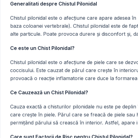
Generalitati despre Chistul Pilonidal
Chistul pilonidal este o afecțiune care apare adesea în 
baza coloanei vertebrale). Chistul pilonidal este de fap
alte particule. Poate provoca durere și disconfort și,
Ce este un Chist Pilonidal?
Chistul pilonidal este o afecțiune de piele care se dezvo
coccisului. Este cauzat de părul care crește în interioru
provoacă o reacție inflamatorie care duce la formarea 
Ce Cauzează un Chist Pilonidal?
Cauza exactă a chisturilor pilonidale nu este pe deplin
care crește în piele. Părul care se freacă de piele sau h
permițând părului să crească în interior. Astfel, apare i
Care sunt Factorii de Risc pentru Chistul Pilonidal?