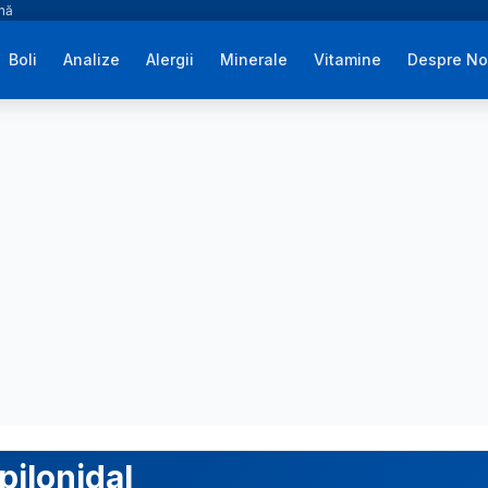
ână
Boli
Analize
Alergii
Minerale
Vitamine
Despre No
pilonidal