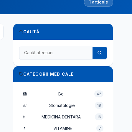
1 articole
CAUTĂ
Caută în dicționarul medical
CATEGORII MEDICALE
🏥
Boli
42
🦷
Stomatologie
18
⚕️
MEDICINA DENTARA
16
💊
VITAMINE
7