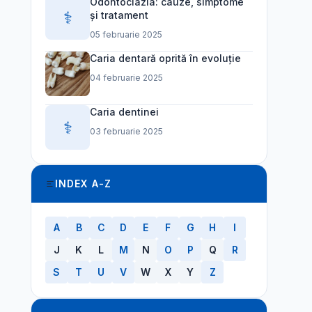
Odontoclazia: cauze, simptome
⚕️
și tratament
05 februarie 2025
Caria dentară oprită în evoluție
04 februarie 2025
Caria dentinei
⚕️
03 februarie 2025
INDEX A-Z
A
B
C
D
E
F
G
H
I
J
K
L
M
N
O
P
Q
R
S
T
U
V
W
X
Y
Z