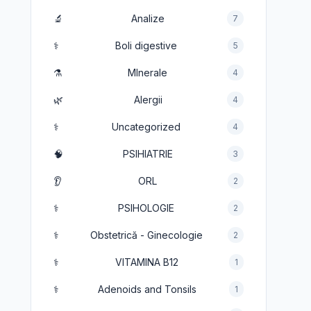
🔬
Analize
7
⚕️
Boli digestive
5
⚗️
MInerale
4
🌿
Alergii
4
⚕️
Uncategorized
4
🧠
PSIHIATRIE
3
👂
ORL
2
⚕️
PSIHOLOGIE
2
⚕️
Obstetrică - Ginecologie
2
⚕️
VITAMINA B12
1
⚕️
Adenoids and Tonsils
1