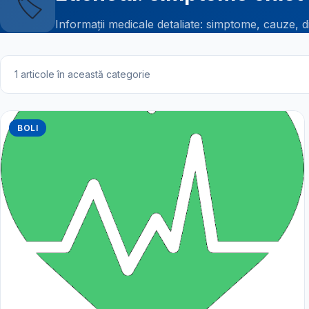
🏷️
Informații medicale detaliate: simptome, cauze, d
1 articole în această categorie
BOLI