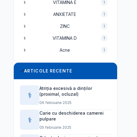
⚕️
VITAMINA E
1
⚕️
ANXIETATE
1
⚕️
ZINC
1
⚕️
VITAMINA D
1
⚕️
Acne
1
ARTICOLE RECENTE
Atriția excesivă a dinților
⚕️
(proximal, ocluzal)
06 februarie 2025
Carie cu deschiderea camerei
⚕️
pulpare
05 februarie 2025