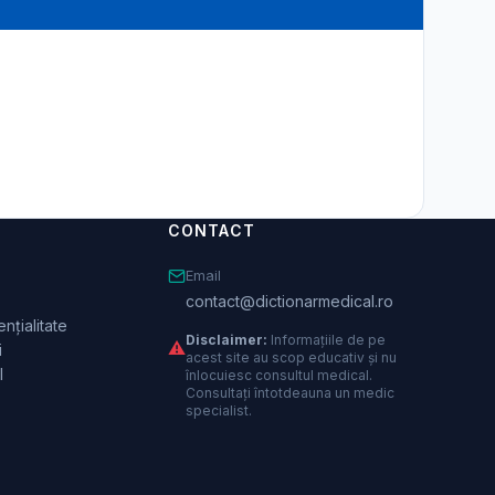
CONTACT
Email
contact@dictionarmedical.ro
nțialitate
Disclaimer:
Informațiile de pe
⚠️
i
acest site au scop educativ și nu
l
înlocuiesc consultul medical.
Consultați întotdeauna un medic
specialist.