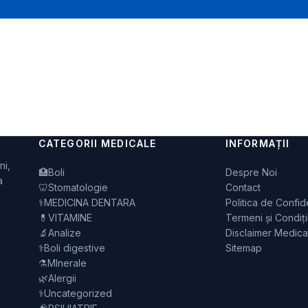
CATEGORII MEDICALE
INFORMAȚII
ni,
🏥
Boli
Despre Noi
a
🦷
Stomatologie
Contact
⚕️
MEDICINA DENTARA
Politica de Confide
💊
VITAMINE
Termeni și Condiți
🔬
Analize
Disclaimer Medica
⚕️
Boli digestive
Sitemap
⚗️
MInerale
🌿
Alergii
⚕️
Uncategorized