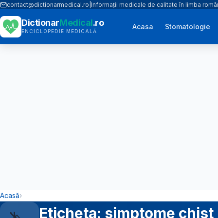
contact@dictionarmedical.ro
|
Informații medicale de calitate în limba rom
Dictionar
Medical
.ro
Acasa
Stomatologie
ENCICLOPEDIE MEDICALĂ
Acasă
›
Eticheta: simptome chist 