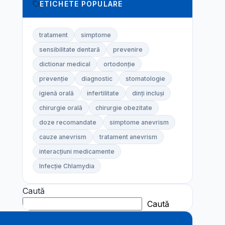
ETICHETE POPULARE
tratament
simptome
sensibilitate dentară
prevenire
dictionar medical
ortodonție
prevenție
diagnostic
stomatologie
igienă orală
infertilitate
dinți incluși
chirurgie orală
chirurgie obezitate
doze recomandate
simptome anevrism
cauze anevrism
tratament anevrism
interacțiuni medicamente
Infecție Chlamydia
Caută
Caută