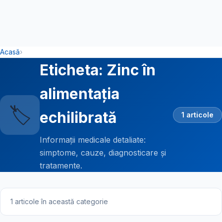
Acasă
›
Eticheta: Zinc în
alimentația
🏷️
echilibrată
1 articole
Informații medicale detaliate:
simptome, cauze, diagnosticare și
tratamente.
1 articole în această categorie