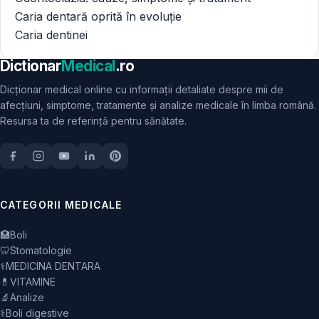
Caria dentară oprită în evoluție
Caria dentinei
Dictionar
Medical
.ro
Dicționar medical online cu informații detaliate despre mii de
afecțiuni, simptome, tratamente și analize medicale în limba română.
Resursa ta de referință pentru sănătate.
CATEGORII MEDICALE
🏥
Boli
🦷
Stomatologie
⚕️
MEDICINA DENTARA
💊
VITAMINE
🔬
Analize
⚕️
Boli digestive