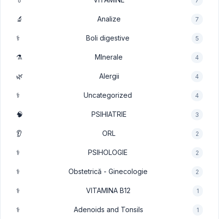
7
🔬
Analize
7
⚕️
Boli digestive
5
⚗️
MInerale
4
🌿
Alergii
4
⚕️
Uncategorized
4
🧠
PSIHIATRIE
3
👂
ORL
2
⚕️
PSIHOLOGIE
2
⚕️
Obstetrică - Ginecologie
2
⚕️
VITAMINA B12
1
⚕️
Adenoids and Tonsils
1