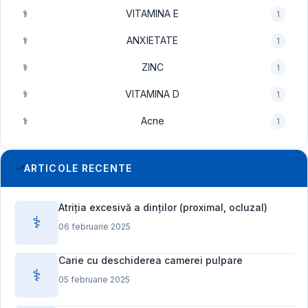
⚕️
VITAMINA E
1
⚕️
ANXIETATE
1
⚕️
ZINC
1
⚕️
VITAMINA D
1
⚕️
Acne
1
ARTICOLE RECENTE
Atriția excesivă a dinților (proximal, ocluzal)
⚕️
06 februarie 2025
Carie cu deschiderea camerei pulpare
⚕️
05 februarie 2025