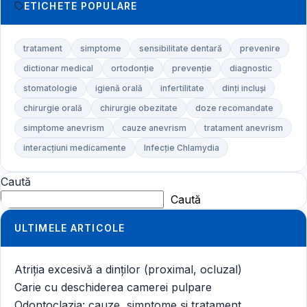
ETICHETE POPULARE
tratament
simptome
sensibilitate dentară
prevenire
dictionar medical
ortodonție
prevenție
diagnostic
stomatologie
igienă orală
infertilitate
dinți incluși
chirurgie orală
chirurgie obezitate
doze recomandate
simptome anevrism
cauze anevrism
tratament anevrism
interacțiuni medicamente
Infecție Chlamydia
Caută
Caută
ULTIMELE ARTICOLE
Atriția excesivă a dinților (proximal, ocluzal)
Carie cu deschiderea camerei pulpare
Odontoclazia: cauze, simptome și tratament