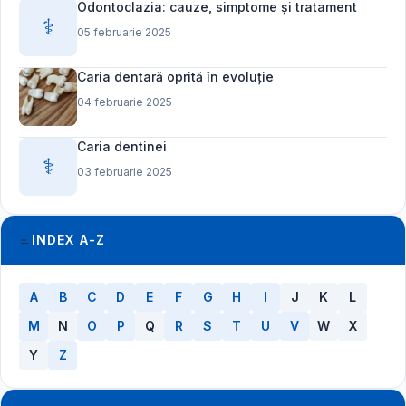
Odontoclazia: cauze, simptome și tratament
⚕️
05 februarie 2025
Caria dentară oprită în evoluție
04 februarie 2025
Caria dentinei
⚕️
03 februarie 2025
INDEX A-Z
A
B
C
D
E
F
G
H
I
J
K
L
M
N
O
P
Q
R
S
T
U
V
W
X
Y
Z