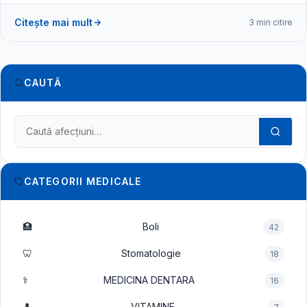
Citește mai mult
3 min citire
CAUTĂ
Caută în dicționarul medical
CATEGORII MEDICALE
🏥
Boli
42
🦷
Stomatologie
18
⚕️
MEDICINA DENTARA
16
💊
VITAMINE