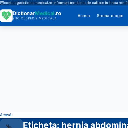
contact@dictionarmedical.ro
|
Informații medicale de calitate în limba rom
Dictionar
Medical
.ro
Acasa
Stomatologie
ENCICLOPEDIE MEDICALĂ
Acasă
›
Eticheta: hernia abdomina