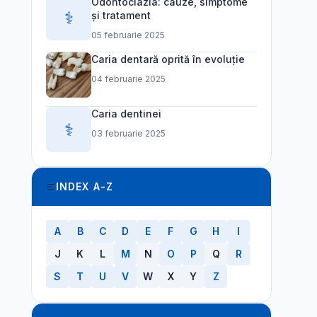
Odontoclazia: cauze, simptome
⚕️
și tratament
05 februarie 2025
Caria dentară oprită în evoluție
04 februarie 2025
Caria dentinei
⚕️
03 februarie 2025
INDEX A-Z
A
B
C
D
E
F
G
H
I
J
K
L
M
N
O
P
Q
R
S
T
U
V
W
X
Y
Z