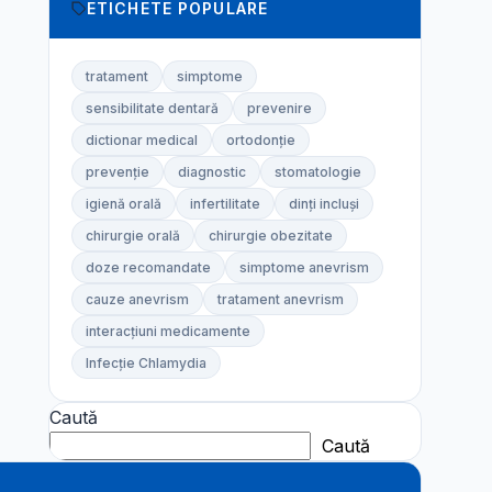
ETICHETE POPULARE
tratament
simptome
sensibilitate dentară
prevenire
dictionar medical
ortodonție
prevenție
diagnostic
stomatologie
igienă orală
infertilitate
dinți incluși
chirurgie orală
chirurgie obezitate
doze recomandate
simptome anevrism
cauze anevrism
tratament anevrism
interacțiuni medicamente
Infecție Chlamydia
Caută
Caută