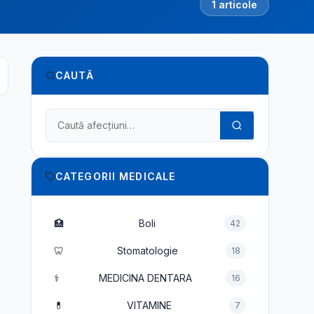
1 articole
CAUTĂ
Caută în dicționarul medical
CATEGORII MEDICALE
🏥
Boli
42
🦷
Stomatologie
18
⚕️
MEDICINA DENTARA
16
💊
VITAMINE
7