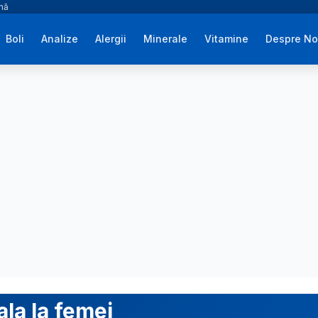
ână
Boli
Analize
Alergii
Minerale
Vitamine
Despre No
la la femei