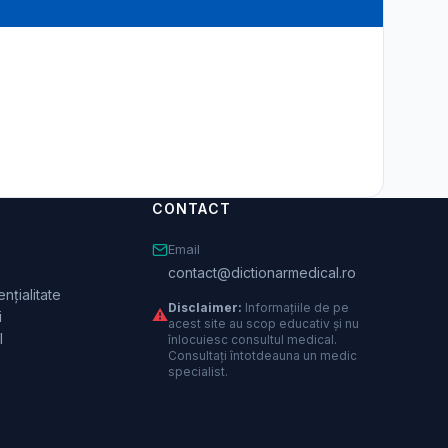
CONTACT
Email
contact@dictionarmedical.ro
nțialitate
Disclaimer:
Informațiile de pe
⚠️
i
acest site au scop educativ și nu
l
înlocuiesc consultul medical.
Consultați întotdeauna un medic
specialist.