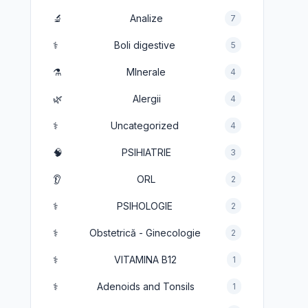
🔬
Analize
7
⚕️
Boli digestive
5
⚗️
MInerale
4
🌿
Alergii
4
⚕️
Uncategorized
4
🧠
PSIHIATRIE
3
👂
ORL
2
⚕️
PSIHOLOGIE
2
⚕️
Obstetrică - Ginecologie
2
⚕️
VITAMINA B12
1
⚕️
Adenoids and Tonsils
1