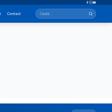
i
Contact
Caută afecțiuni, tratamente, simptome…