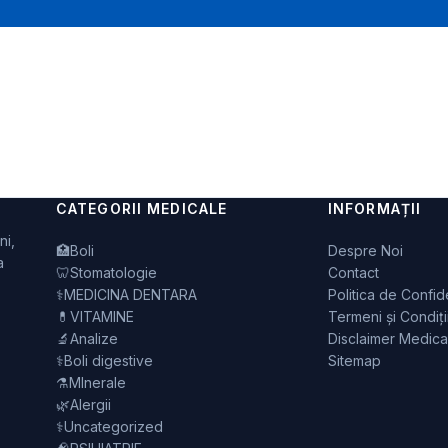
CATEGORII MEDICALE
INFORMAȚII
ni,
🏥
Boli
Despre Noi
a
🦷
Stomatologie
Contact
⚕️
MEDICINA DENTARA
Politica de Confide
💊
VITAMINE
Termeni și Condiți
🔬
Analize
Disclaimer Medica
⚕️
Boli digestive
Sitemap
⚗️
MInerale
🌿
Alergii
⚕️
Uncategorized