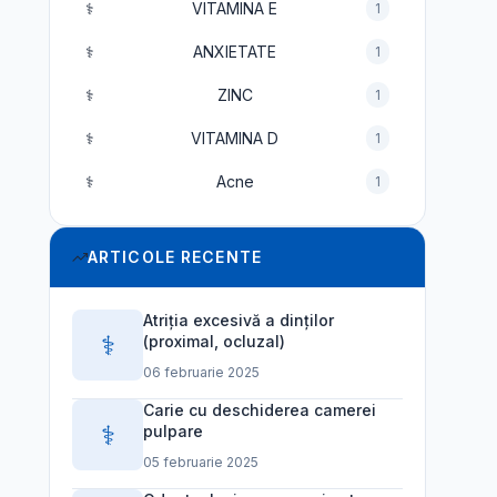
⚕️
VITAMINA E
1
⚕️
ANXIETATE
1
⚕️
ZINC
1
⚕️
VITAMINA D
1
⚕️
Acne
1
ARTICOLE RECENTE
Atriția excesivă a dinților
⚕️
(proximal, ocluzal)
06 februarie 2025
Carie cu deschiderea camerei
⚕️
pulpare
05 februarie 2025