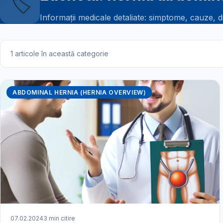
🏷️
Informații medicale detaliate: simptome, cauze, d
1 articole în această categorie
ABDOMINAL HERNIA (HERNIA OVERVIEW)
07.02.2024
3 min citire