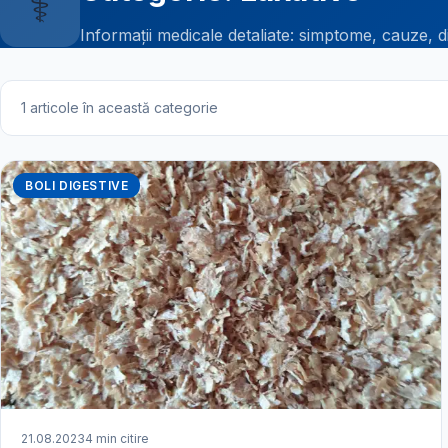
⚕️
Informații medicale detaliate: simptome, cauze, d
1 articole în această categorie
BOLI DIGESTIVE
21.08.2023
4 min citire