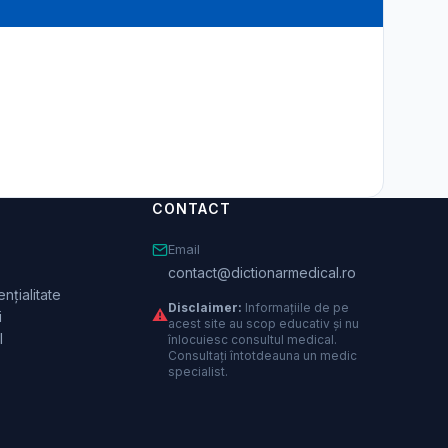
CONTACT
Email
contact@dictionarmedical.ro
nțialitate
Disclaimer:
Informațiile de pe
⚠️
i
acest site au scop educativ și nu
l
înlocuiesc consultul medical.
Consultați întotdeauna un medic
specialist.