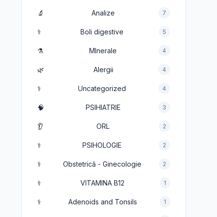
🔬
Analize
7
⚕️
Boli digestive
5
⚗️
MInerale
4
🌿
Alergii
4
⚕️
Uncategorized
4
🧠
PSIHIATRIE
3
👂
ORL
2
⚕️
PSIHOLOGIE
2
⚕️
Obstetrică - Ginecologie
2
⚕️
VITAMINA B12
1
⚕️
Adenoids and Tonsils
1