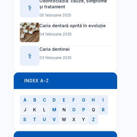
Odontoclazia: cauze, simptome
⚕️
și tratament
05 februarie 2025
Caria dentară oprită în evoluție
04 februarie 2025
Caria dentinei
⚕️
03 februarie 2025
INDEX A-Z
A
B
C
D
E
F
G
H
I
J
K
L
M
N
O
P
Q
R
S
T
U
V
W
X
Y
Z