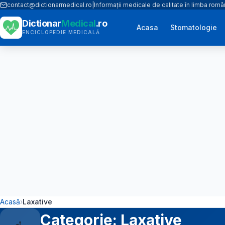
contact@dictionarmedical.ro
|
Informații medicale de calitate în limba rom
Dictionar
Medical
.ro
Acasa
Stomatologie
ENCICLOPEDIE MEDICALĂ
Acasă
›
Laxative
Categorie:
Laxative