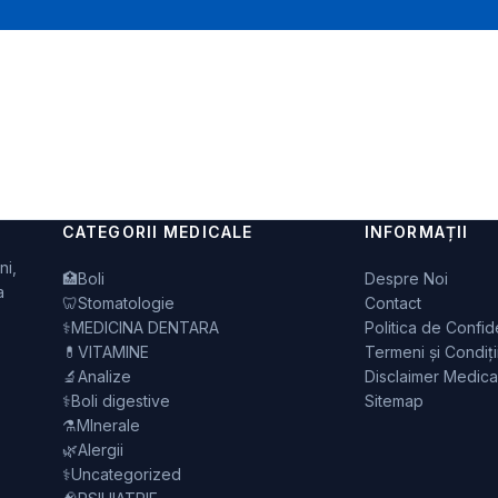
CATEGORII MEDICALE
INFORMAȚII
ni,
🏥
Boli
Despre Noi
a
🦷
Stomatologie
Contact
⚕️
MEDICINA DENTARA
Politica de Confide
💊
VITAMINE
Termeni și Condiți
🔬
Analize
Disclaimer Medica
⚕️
Boli digestive
Sitemap
⚗️
MInerale
🌿
Alergii
⚕️
Uncategorized