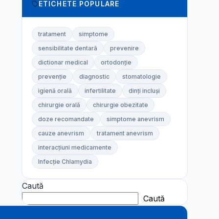
ETICHETE POPULARE
tratament
simptome
sensibilitate dentară
prevenire
dictionar medical
ortodonție
prevenție
diagnostic
stomatologie
igienă orală
infertilitate
dinți incluși
chirurgie orală
chirurgie obezitate
doze recomandate
simptome anevrism
cauze anevrism
tratament anevrism
interacțiuni medicamente
Infecție Chlamydia
Caută
Caută