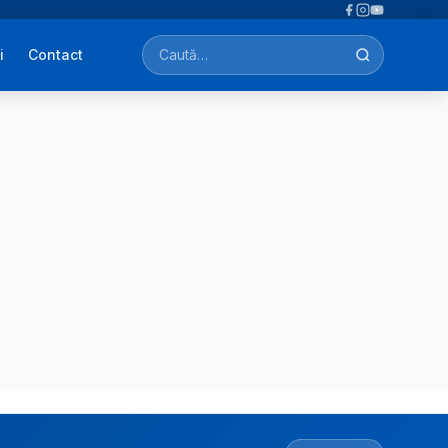
i
Contact
Caută afecțiuni, tratamente, simptome…