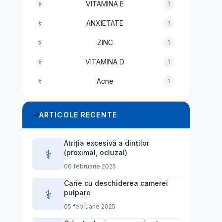
⚕️
VITAMINA E
1
⚕️
ANXIETATE
1
⚕️
ZINC
1
⚕️
VITAMINA D
1
⚕️
Acne
1
ARTICOLE RECENTE
Atriția excesivă a dinților
⚕️
(proximal, ocluzal)
06 februarie 2025
Carie cu deschiderea camerei
⚕️
pulpare
05 februarie 2025