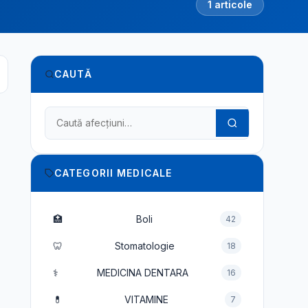
1 articole
CAUTĂ
Caută în dicționarul medical
CATEGORII MEDICALE
🏥
Boli
42
🦷
Stomatologie
18
⚕️
MEDICINA DENTARA
16
💊
VITAMINE
7