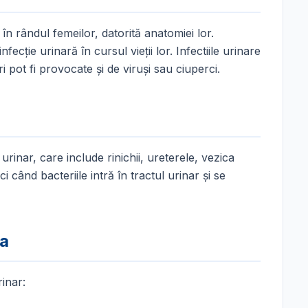
 în rândul femeilor, datorită anatomiei lor.
cție urinară în cursul vieții lor. Infectiile urinare
i pot fi provocate și de viruși sau ciuperci.
urinar, care include rinichii, ureterele, vezica
i când bacteriile intră în tractul urinar și se
ra
rinar: