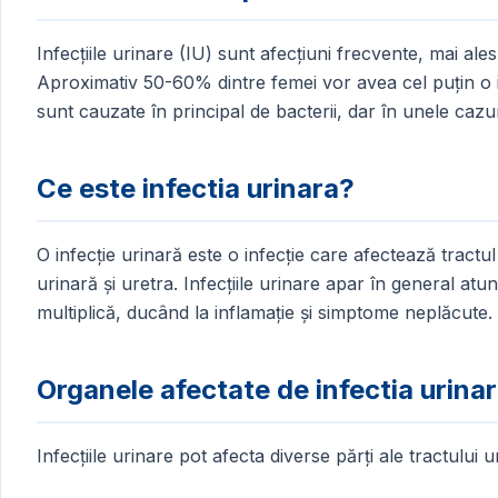
Infecțiile urinare (IU) sunt afecțiuni frecvente, mai ales
Aproximativ 50-60% dintre femei vor avea cel puțin o infe
sunt cauzate în principal de bacterii, dar în unele cazur
Ce este infectia urinara?
O infecție urinară este o infecție care afectează tractul 
urinară și uretra. Infecțiile urinare apar în general atunc
multiplică, ducând la inflamație și simptome neplăcute.
Organele afectate de infectia urina
Infecțiile urinare pot afecta diverse părți ale tractului u