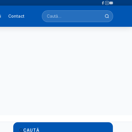
i
Contact
Caută afecțiuni, tratamente, simptome…
CAUTĂ