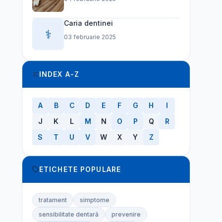
Caria dentinei
⚕️
03 februarie 2025
INDEX A-Z
A
B
C
D
E
F
G
H
I
J
K
L
M
N
O
P
Q
R
S
T
U
V
W
X
Y
Z
ETICHETE POPULARE
tratament
simptome
sensibilitate dentară
prevenire