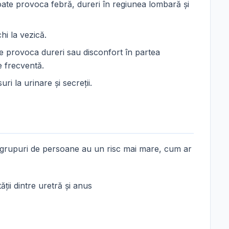
or poate provoca febră, dureri în regiunea lombară și
hi la vezică.
oate provoca dureri sau disconfort în partea
e frecventă.
ri la urinare și secreții.
e grupuri de persoane au un risc mai mare, cum ar
ății dintre uretră și anus