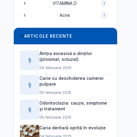
⚕️
VITAMINA D
1
⚕️
Acne
1
ARTICOLE RECENTE
Atriția excesivă a dinților
⚕️
(proximal, ocluzal)
06 februarie 2025
Carie cu deschiderea camerei
⚕️
pulpare
05 februarie 2025
Odontoclazia: cauze, simptome
⚕️
și tratament
05 februarie 2025
Caria dentară oprită în evoluție
04 februarie 2025