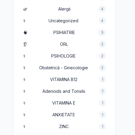
🌿
Alergii
4
⚕️
Uncategorized
4
🧠
PSIHIATRIE
3
👂
ORL
2
⚕️
PSIHOLOGIE
2
⚕️
Obstetrică - Ginecologie
2
⚕️
VITAMINA B12
1
⚕️
Adenoids and Tonsils
1
⚕️
VITAMINA E
1
⚕️
ANXIETATE
1
⚕️
ZINC
1