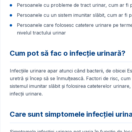
Persoanele cu probleme de tract urinar, cum ar fi pi
Persoanele cu un sistem imunitar slăbit, cum ar fi p
Persoanele care folosesc catetere urinare pe termen
nivelul tractului urinar
Cum pot să fac o infecție urinară?
Infecțiile urinare apar atunci când bacterii, de obicei E
uretră și încep să se înmulțească. Factori de risc, cum 
sistemul imunitar slăbit și folosirea cateterelor urinare
infecții urinare.
Care sunt simptomele infecției urin
Simptomele infecției urinare pot varia în funcție de local