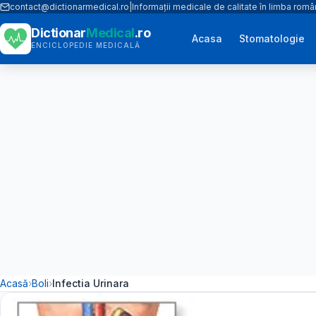
contact@dictionarmedical.ro
|
Informații medicale de calitate în limba rom
Dictionar
Medical
.ro
Acasa
Stomatologie
ENCICLOPEDIE MEDICALĂ
Acasă
›
Boli
›
Infectia Urinara