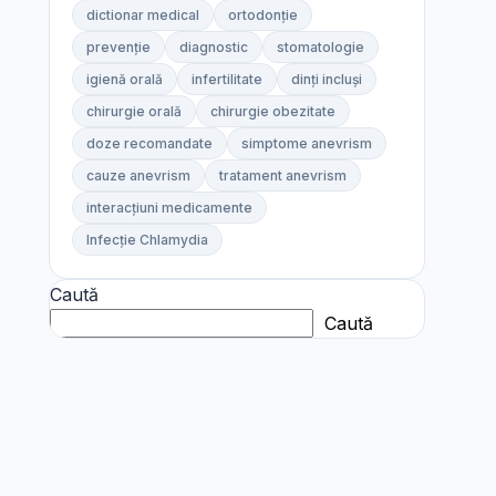
dictionar medical
ortodonție
prevenție
diagnostic
stomatologie
igienă orală
infertilitate
dinți incluși
chirurgie orală
chirurgie obezitate
doze recomandate
simptome anevrism
cauze anevrism
tratament anevrism
interacțiuni medicamente
Infecție Chlamydia
Caută
Caută