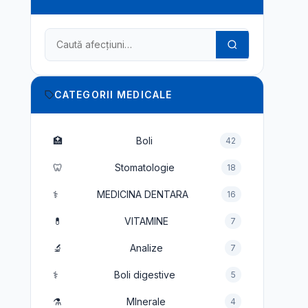
Caută în dicționarul medical
CATEGORII MEDICALE
🏥
Boli
42
🦷
Stomatologie
18
⚕️
MEDICINA DENTARA
16
💊
VITAMINE
7
🔬
Analize
7
⚕️
Boli digestive
5
⚗️
MInerale
4