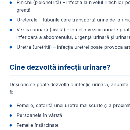
Rinichii (pielonefrită) – infecția la nivelul rinichil
greață.
Ureterele – tuburile care transportă urina de la rinic
Vezica urinară (cistită) – infecția vezicii urinare p
inferioară a abdomenului, urgență urinară și urinar
Uretra (uretrită) – infecția uretrei poate provoca arsu
Cine dezvoltă infecții urinare?
Deși oricine poate dezvolta o infecție urinară, anumit
fi:
Femeile, datorită unei uretre mai scurte și a proximit
Persoanele în vârstă
Femeile însărcinate