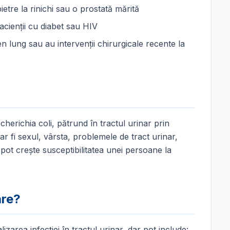
etre la rinichi sau o prostată mărită
acienții cu diabet sau HIV
 lung sau au intervenții chirurgicale recente la
scherichia coli, pătrund în tractul urinar prin
ar fi sexul, vârsta, problemele de tract urinar,
, pot crește susceptibilitatea unei persoane la
are?
izarea infecției în tractul urinar, dar pot include: