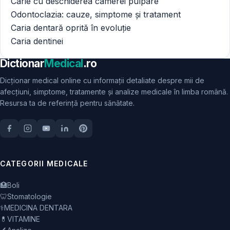
Carie cu deschiderea camerei pulpare
Odontoclazia: cauze, simptome și tratament
Caria dentară oprită în evoluție
Caria dentinei
Dictionar
Medical
.ro
Dicționar medical online cu informații detaliate despre mii de
afecțiuni, simptome, tratamente și analize medicale în limba română.
Resursa ta de referință pentru sănătate.
CATEGORII MEDICALE
🏥
Boli
🦷
Stomatologie
⚕️
MEDICINA DENTARA
💊
VITAMINE