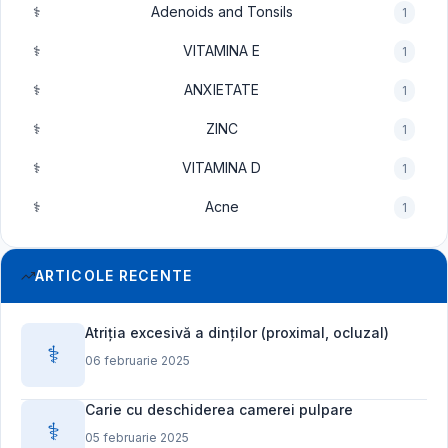
⚕️
Adenoids and Tonsils
1
⚕️
VITAMINA E
1
⚕️
ANXIETATE
1
⚕️
ZINC
1
⚕️
VITAMINA D
1
⚕️
Acne
1
ARTICOLE RECENTE
Atriția excesivă a dinților (proximal, ocluzal)
⚕️
06 februarie 2025
Carie cu deschiderea camerei pulpare
⚕️
05 februarie 2025