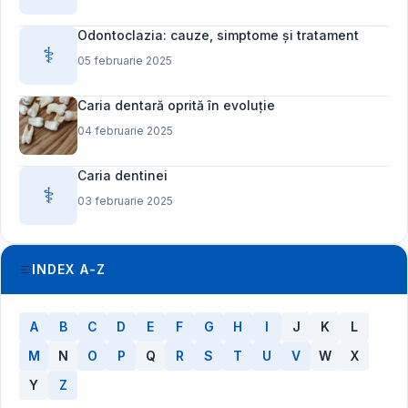
Odontoclazia: cauze, simptome și tratament
⚕️
05 februarie 2025
Caria dentară oprită în evoluție
04 februarie 2025
Caria dentinei
⚕️
03 februarie 2025
INDEX A-Z
A
B
C
D
E
F
G
H
I
J
K
L
M
N
O
P
Q
R
S
T
U
V
W
X
Y
Z