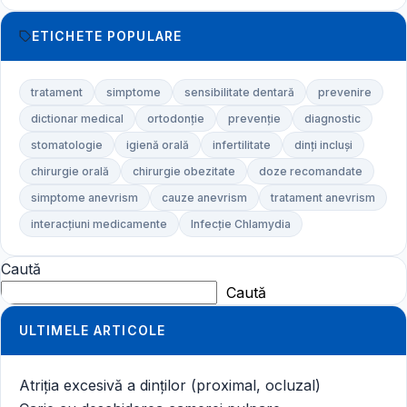
ETICHETE POPULARE
tratament
simptome
sensibilitate dentară
prevenire
dictionar medical
ortodonție
prevenție
diagnostic
stomatologie
igienă orală
infertilitate
dinți incluși
chirurgie orală
chirurgie obezitate
doze recomandate
simptome anevrism
cauze anevrism
tratament anevrism
interacțiuni medicamente
Infecție Chlamydia
Caută
Caută
ULTIMELE ARTICOLE
Atriția excesivă a dinților (proximal, ocluzal)