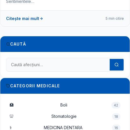
Sentimentele…
Citește mai mult
5 min citire
CAUTĂ
Caută în dicționarul medical
CATEGORII MEDICALE
🏥
Boli
42
🦷
Stomatologie
18
⚕️
MEDICINA DENTARA
16