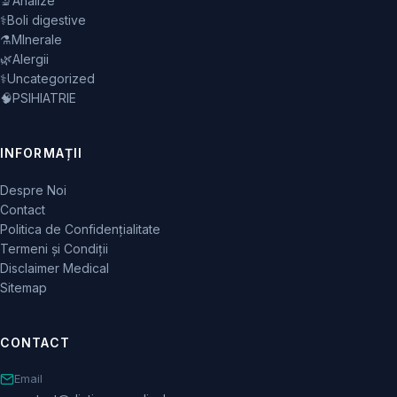
🔬
Analize
⚕️
Boli digestive
⚗️
MInerale
🌿
Alergii
⚕️
Uncategorized
🧠
PSIHIATRIE
INFORMAȚII
Despre Noi
Contact
Politica de Confidențialitate
Termeni și Condiții
Disclaimer Medical
Sitemap
CONTACT
Email