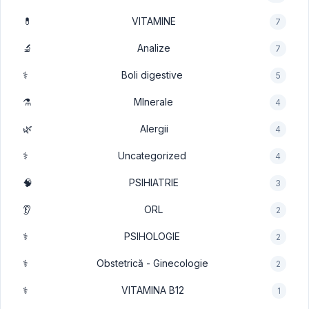
💊
VITAMINE
7
🔬
Analize
7
⚕️
Boli digestive
5
⚗️
MInerale
4
🌿
Alergii
4
⚕️
Uncategorized
4
🧠
PSIHIATRIE
3
👂
ORL
2
⚕️
PSIHOLOGIE
2
⚕️
Obstetrică - Ginecologie
2
⚕️
VITAMINA B12
1