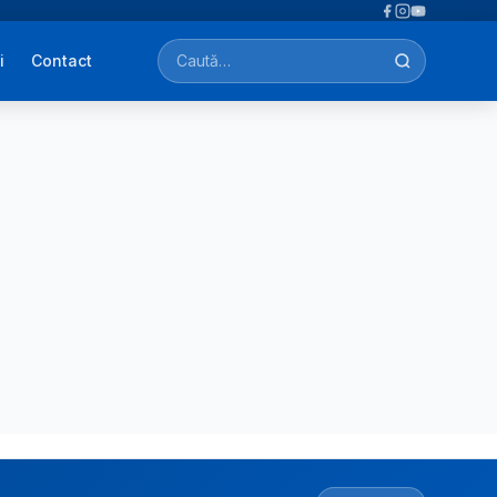
i
Contact
Caută afecțiuni, tratamente, simptome…