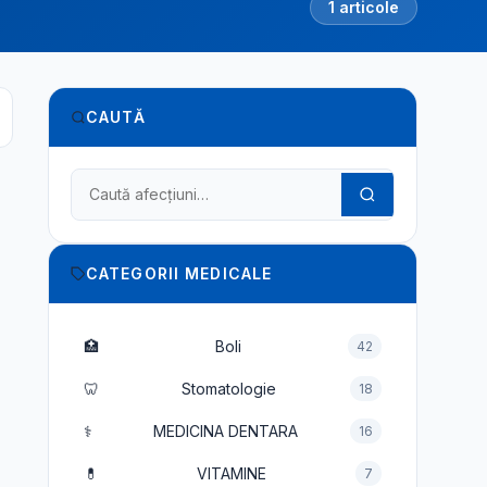
1 articole
CAUTĂ
Caută în dicționarul medical
CATEGORII MEDICALE
🏥
Boli
42
🦷
Stomatologie
18
⚕️
MEDICINA DENTARA
16
💊
VITAMINE
7