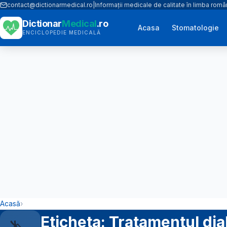
contact@dictionarmedical.ro
|
Informații medicale de calitate în limba rom
Dictionar
Medical
.ro
Acasa
Stomatologie
ENCICLOPEDIE MEDICALĂ
Acasă
›
Eticheta: Tratamentul diab