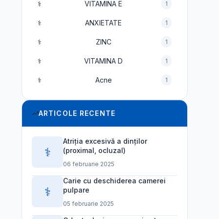
⚕️
VITAMINA E
1
⚕️
ANXIETATE
1
⚕️
ZINC
1
⚕️
VITAMINA D
1
⚕️
Acne
1
ARTICOLE RECENTE
Atriția excesivă a dinților
⚕️
(proximal, ocluzal)
06 februarie 2025
Carie cu deschiderea camerei
⚕️
pulpare
05 februarie 2025