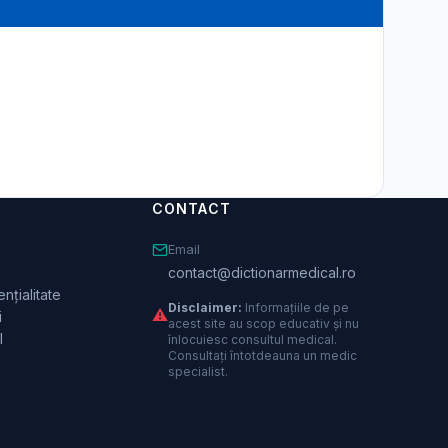
CONTACT
Email
contact@dictionarmedical.ro
nțialitate
Disclaimer:
Informațiile de pe
⚠️
i
acest site au scop educativ și nu
l
înlocuiesc consultul medical.
Consultați întotdeauna un medic
specialist.