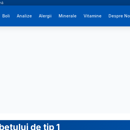
ână
Boli
Analize
Alergii
Minerale
Vitamine
Despre No
etului de tip 1