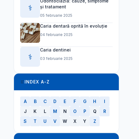
Odontoclazia: cauze, simptome
⚕️
și tratament
05 februarie 2025
Caria dentară oprită în evoluție
04 februarie 2025
Caria dentinei
⚕️
03 februarie 2025
INDEX A-Z
A
B
C
D
E
F
G
H
I
J
K
L
M
N
O
P
Q
R
S
T
U
V
W
X
Y
Z