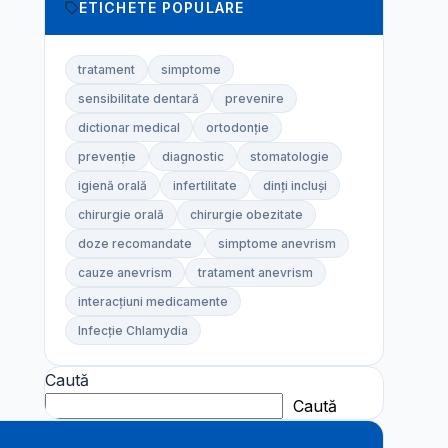
ETICHETE POPULARE
tratament
simptome
sensibilitate dentară
prevenire
dictionar medical
ortodonție
prevenție
diagnostic
stomatologie
igienă orală
infertilitate
dinți incluși
chirurgie orală
chirurgie obezitate
doze recomandate
simptome anevrism
cauze anevrism
tratament anevrism
interacțiuni medicamente
Infecție Chlamydia
Caută
Caută