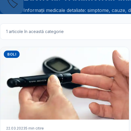
🏷️
Informații medicale detaliate: simptome, cauze, d
1 articole în această categorie
BOLI
22.03.2023
5 min citire