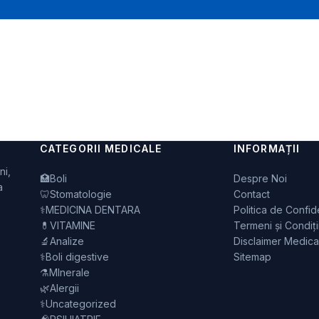
CATEGORII MEDICALE
INFORMAȚII
ni,
🏥
Boli
Despre Noi
a
🦷
Stomatologie
Contact
⚕️
MEDICINA DENTARA
Politica de Confide
💊
VITAMINE
Termeni și Condiți
🔬
Analize
Disclaimer Medica
⚕️
Boli digestive
Sitemap
⚗️
MInerale
🌿
Alergii
⚕️
Uncategorized