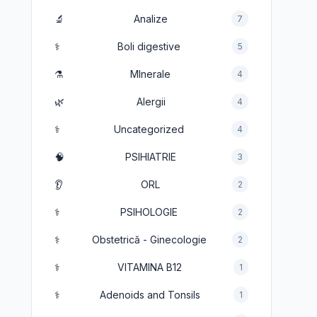
🔬
Analize
7
⚕️
Boli digestive
5
⚗️
MInerale
4
🌿
Alergii
4
⚕️
Uncategorized
4
🧠
PSIHIATRIE
3
👂
ORL
2
⚕️
PSIHOLOGIE
2
⚕️
Obstetrică - Ginecologie
2
⚕️
VITAMINA B12
1
⚕️
Adenoids and Tonsils
1