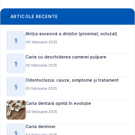
ARTICOLE RECENTE
Atriția excesivă a dinților (proximal, ocluzal)
⚕️
06 februarie 2025
Carie cu deschiderea camerei pulpare
⚕️
05 februarie 2025
Odontoclazia: cauze, simptome și tratament
⚕️
05 februarie 2025
Caria dentară oprită în evoluție
04 februarie 2025
Caria dentinei
⚕️
03 februarie 2025