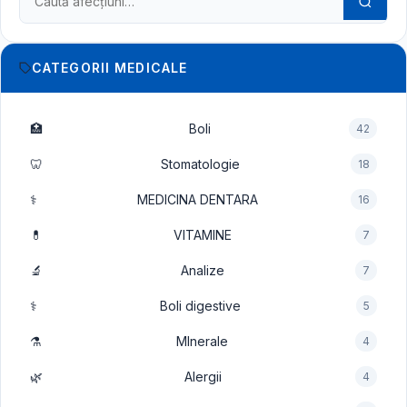
Caută în dicționarul medical
CATEGORII MEDICALE
🏥
Boli
42
🦷
Stomatologie
18
⚕️
MEDICINA DENTARA
16
💊
VITAMINE
7
🔬
Analize
7
⚕️
Boli digestive
5
⚗️
MInerale
4
🌿
Alergii
4