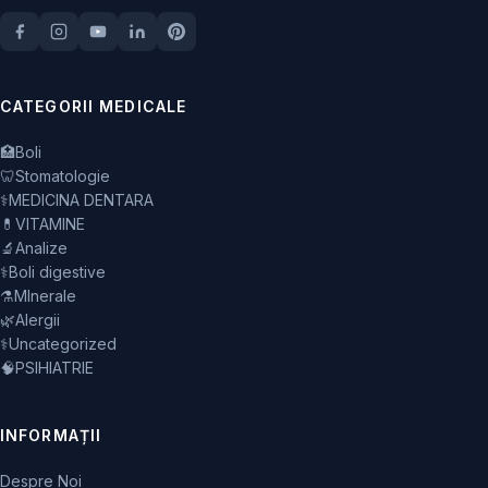
CATEGORII MEDICALE
🏥
Boli
🦷
Stomatologie
⚕️
MEDICINA DENTARA
💊
VITAMINE
🔬
Analize
⚕️
Boli digestive
⚗️
MInerale
🌿
Alergii
⚕️
Uncategorized
🧠
PSIHIATRIE
INFORMAȚII
Despre Noi