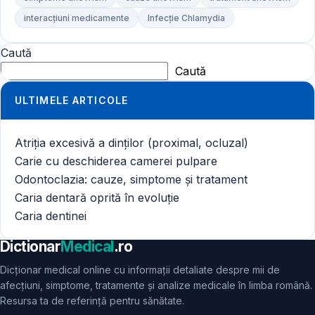
interacțiuni medicamente
Infecție Chlamydia
Caută
Caută
ULTIMELE ARTICOLE
Atriția excesivă a dinților (proximal, ocluzal)
Carie cu deschiderea camerei pulpare
Odontoclazia: cauze, simptome și tratament
Caria dentară oprită în evoluție
Caria dentinei
Dictionar
Medical
.ro
Dicționar medical online cu informații detaliate despre mii de
afecțiuni, simptome, tratamente și analize medicale în limba română.
Resursa ta de referință pentru sănătate.