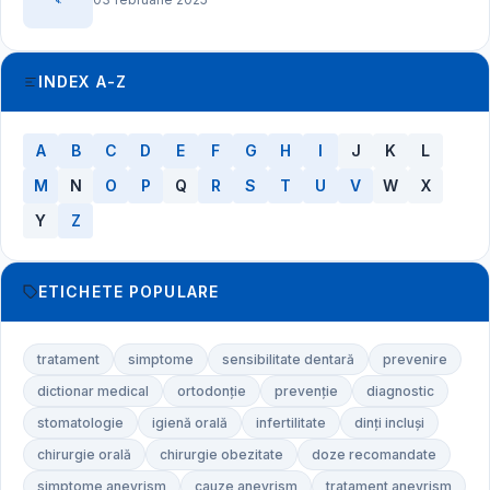
INDEX A-Z
A
B
C
D
E
F
G
H
I
J
K
L
M
N
O
P
Q
R
S
T
U
V
W
X
Y
Z
ETICHETE POPULARE
tratament
simptome
sensibilitate dentară
prevenire
dictionar medical
ortodonție
prevenție
diagnostic
stomatologie
igienă orală
infertilitate
dinți incluși
chirurgie orală
chirurgie obezitate
doze recomandate
simptome anevrism
cauze anevrism
tratament anevrism