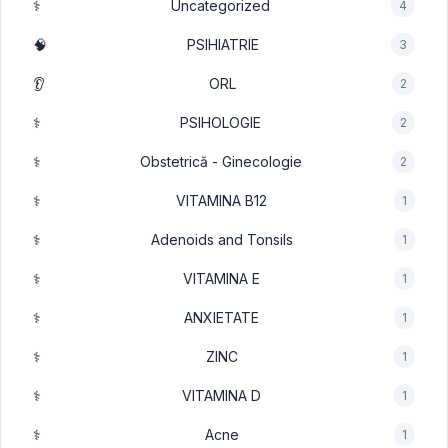
⚕️
Uncategorized
4
🧠
PSIHIATRIE
3
👂
ORL
2
⚕️
PSIHOLOGIE
2
⚕️
Obstetrică - Ginecologie
2
⚕️
VITAMINA B12
1
⚕️
Adenoids and Tonsils
1
⚕️
VITAMINA E
1
⚕️
ANXIETATE
1
⚕️
ZINC
1
⚕️
VITAMINA D
1
⚕️
Acne
1