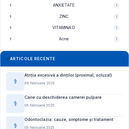
⚕️
ANXIETATE
1
⚕️
ZINC
1
⚕️
VITAMINA D
1
⚕️
Acne
1
ARTICOLE RECENTE
Atriția excesivă a dinților (proximal, ocluzal)
⚕️
06 februarie 2025
Carie cu deschiderea camerei pulpare
⚕️
05 februarie 2025
Odontoclazia: cauze, simptome și tratament
⚕️
05 februarie 2025