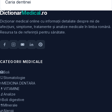
Caria dentinei
Dictionar
Medical
.ro
Dicționar medical online cu informații detaliate despre mii de
afecțiuni, simptome, tratamente și analize medicale în limba română.
Resursa ta de referință pentru sănătate.
CATEGORII MEDICALE
🏥
Boli
🦷
Stomatologie
⚕️
MEDICINA DENTARA
💊
VITAMINE
🔬
Analize
⚕️
Boli digestive
⚗️
MInerale
🌿
Alergii