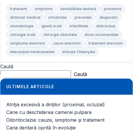
tratament
simptome
sensibilitate dentară
prevenire
dictionar medical
ortodonție
prevenție
diagnostic
stomatologie
igienă orală
infertilitate
dinți incluși
chirurgie orală
chirurgie obezitate
doze recomandate
simptome anevrism
cauze anevrism
tratament anevrism
interacțiuni medicamente
Infecție Chlamydia
Caută
Caută
ULTIMELE ARTICOLE
Atriția excesivă a dinților (proximal, ocluzal)
Carie cu deschiderea camerei pulpare
Odontoclazia: cauze, simptome și tratament
Caria dentară oprită în evoluție