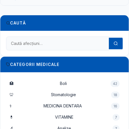
CAUTĂ
Caută în dicționarul medical
CATEGORII MEDICALE
🏥
Boli
42
🦷
Stomatologie
18
⚕️
MEDICINA DENTARA
16
💊
VITAMINE
7
🔬
Analize
7