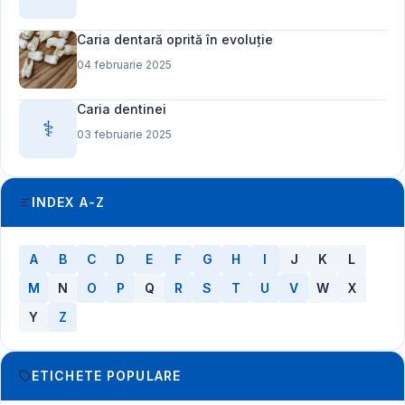
Caria dentară oprită în evoluție
04 februarie 2025
Caria dentinei
⚕️
03 februarie 2025
INDEX A-Z
A
B
C
D
E
F
G
H
I
J
K
L
M
N
O
P
Q
R
S
T
U
V
W
X
Y
Z
ETICHETE POPULARE