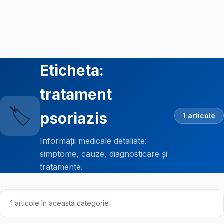
Eticheta:
tratament
🏷️
psoriazis
1 articole
Informații medicale detaliate:
simptome, cauze, diagnosticare și
tratamente.
1 articole în această categorie