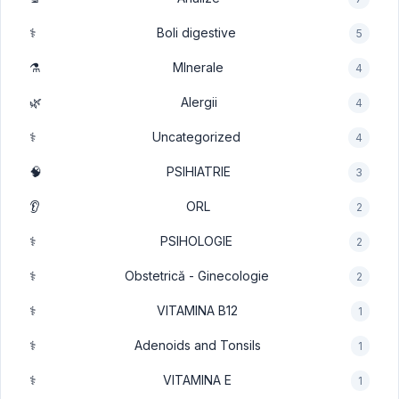
⚕️
Boli digestive
5
⚗️
MInerale
4
🌿
Alergii
4
⚕️
Uncategorized
4
🧠
PSIHIATRIE
3
👂
ORL
2
⚕️
PSIHOLOGIE
2
⚕️
Obstetrică - Ginecologie
2
⚕️
VITAMINA B12
1
⚕️
Adenoids and Tonsils
1
⚕️
VITAMINA E
1