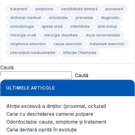
tratament
simptome
sensibilitate dentară
prevenire
dictionar medical
ortodonție
prevenție
diagnostic
stomatologie
igienă orală
infertilitate
dinți incluși
chirurgie orală
chirurgie obezitate
doze recomandate
simptome anevrism
cauze anevrism
tratament anevrism
interacțiuni medicamente
Infecție Chlamydia
Caută
Caută
ULTIMELE ARTICOLE
Atriția excesivă a dinților (proximal, ocluzal)
Carie cu deschiderea camerei pulpare
Odontoclazia: cauze, simptome și tratament
Caria dentară oprită în evoluție