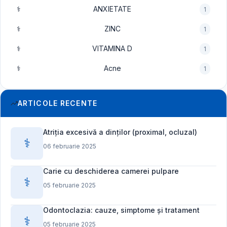
⚕️
ANXIETATE
1
⚕️
ZINC
1
⚕️
VITAMINA D
1
⚕️
Acne
1
ARTICOLE RECENTE
Atriția excesivă a dinților (proximal, ocluzal)
⚕️
06 februarie 2025
Carie cu deschiderea camerei pulpare
⚕️
05 februarie 2025
Odontoclazia: cauze, simptome și tratament
⚕️
05 februarie 2025