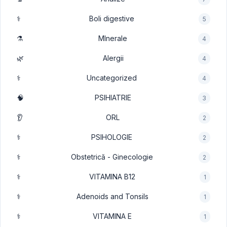
⚕️
Boli digestive
5
⚗️
MInerale
4
🌿
Alergii
4
⚕️
Uncategorized
4
🧠
PSIHIATRIE
3
👂
ORL
2
⚕️
PSIHOLOGIE
2
⚕️
Obstetrică - Ginecologie
2
⚕️
VITAMINA B12
1
⚕️
Adenoids and Tonsils
1
⚕️
VITAMINA E
1