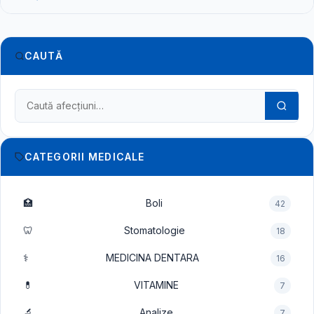
CAUTĂ
Caută în dicționarul medical
CATEGORII MEDICALE
🏥
Boli
42
🦷
Stomatologie
18
⚕️
MEDICINA DENTARA
16
💊
VITAMINE
7
🔬
Analize
7