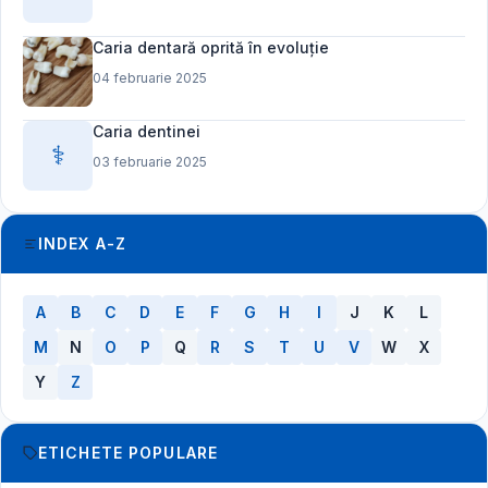
Caria dentară oprită în evoluție
04 februarie 2025
Caria dentinei
⚕️
03 februarie 2025
INDEX A-Z
A
B
C
D
E
F
G
H
I
J
K
L
M
N
O
P
Q
R
S
T
U
V
W
X
Y
Z
ETICHETE POPULARE