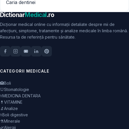
Caria dentinei
Dictionar
Medical
.ro
Dicționar medical online cu informații detaliate despre mii de
afecțiuni, simptome, tratamente și analize medicale în limba română.
Resursa ta de referință pentru sănătate.
CATEGORII MEDICALE
🏥
Boli
🦷
Stomatologie
⚕️
MEDICINA DENTARA
💊
VITAMINE
🔬
Analize
⚕️
Boli digestive
⚗️
MInerale
🌿
Alergii