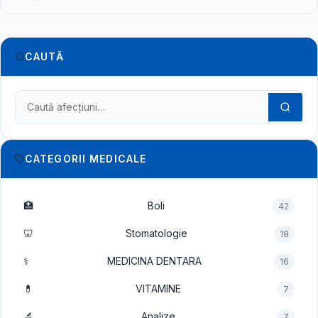
CAUTĂ
Caută în dicționarul medical
CATEGORII MEDICALE
🏥
Boli
42
🦷
Stomatologie
18
⚕️
MEDICINA DENTARA
16
💊
VITAMINE
7
🔬
Analize
7