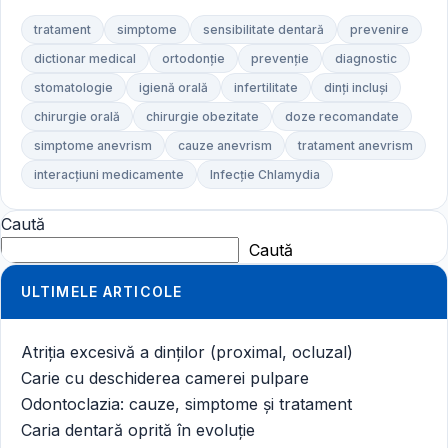
tratament
simptome
sensibilitate dentară
prevenire
dictionar medical
ortodonție
prevenție
diagnostic
stomatologie
igienă orală
infertilitate
dinți incluși
chirurgie orală
chirurgie obezitate
doze recomandate
simptome anevrism
cauze anevrism
tratament anevrism
interacțiuni medicamente
Infecție Chlamydia
Caută
Caută
ULTIMELE ARTICOLE
Atriția excesivă a dinților (proximal, ocluzal)
Carie cu deschiderea camerei pulpare
Odontoclazia: cauze, simptome și tratament
Caria dentară oprită în evoluție