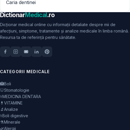
Caria dentinei
Dictionar
Medical
.ro
Dicționar medical online cu informații detaliate despre mii de
afecțiuni, simptome, tratamente și analize medicale în limba română.
Resursa ta de referință pentru sănătate.
CATEGORII MEDICALE
🏥
Boli
🦷
Stomatologie
⚕️
MEDICINA DENTARA
💊
VITAMINE
🔬
Analize
⚕️
Boli digestive
⚗️
MInerale
🌿
Alergii