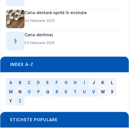
Caria dentară oprită în evoluție
04 februarie 2025
Caria dentinei
⚕️
03 februarie 2025
INDEX A-Z
A
B
C
D
E
F
G
H
I
J
K
L
M
N
O
P
Q
R
S
T
U
V
W
X
Y
Z
ETICHETE POPULARE