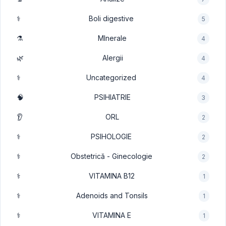
⚕️
Boli digestive
5
⚗️
MInerale
4
🌿
Alergii
4
⚕️
Uncategorized
4
🧠
PSIHIATRIE
3
👂
ORL
2
⚕️
PSIHOLOGIE
2
⚕️
Obstetrică - Ginecologie
2
⚕️
VITAMINA B12
1
⚕️
Adenoids and Tonsils
1
⚕️
VITAMINA E
1