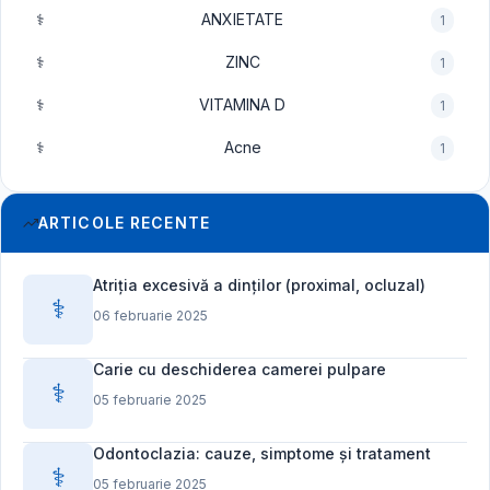
⚕️
ANXIETATE
1
⚕️
ZINC
1
⚕️
VITAMINA D
1
⚕️
Acne
1
ARTICOLE RECENTE
Atriția excesivă a dinților (proximal, ocluzal)
⚕️
06 februarie 2025
Carie cu deschiderea camerei pulpare
⚕️
05 februarie 2025
Odontoclazia: cauze, simptome și tratament
⚕️
05 februarie 2025