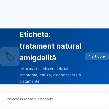
Eticheta:
tratament natural
🏷️
amigdalită
1 articole
Informații medicale detaliate:
simptome, cauze, diagnosticare și
tratamente.
1 articole în această categorie