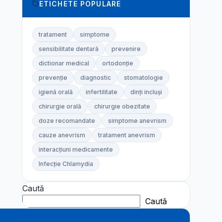
ETICHETE POPULARE
tratament
simptome
sensibilitate dentară
prevenire
dictionar medical
ortodonție
prevenție
diagnostic
stomatologie
igienă orală
infertilitate
dinți incluși
chirurgie orală
chirurgie obezitate
doze recomandate
simptome anevrism
cauze anevrism
tratament anevrism
interacțiuni medicamente
Infecție Chlamydia
Caută
Caută