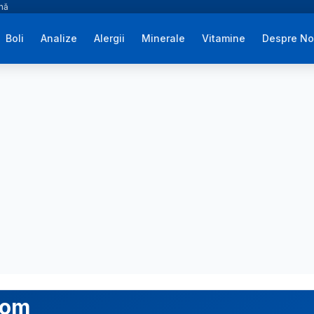
ână
Boli
Analize
Alergii
Minerale
Vitamine
Despre No
com