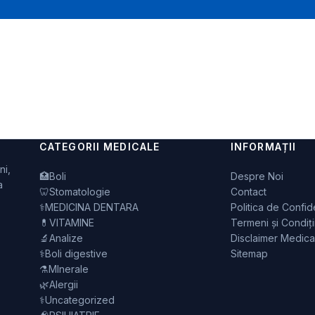
CATEGORII MEDICALE
INFORMAȚII
ni,
🏥
Boli
Despre Noi
a
🦷
Stomatologie
Contact
⚕️
MEDICINA DENTARA
Politica de Confide
💊
VITAMINE
Termeni și Condiți
🔬
Analize
Disclaimer Medica
⚕️
Boli digestive
Sitemap
⚗️
MInerale
🌿
Alergii
⚕️
Uncategorized