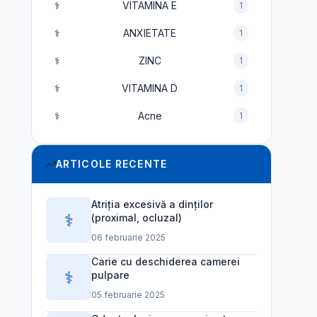
⚕️
VITAMINA E
1
⚕️
ANXIETATE
1
⚕️
ZINC
1
⚕️
VITAMINA D
1
⚕️
Acne
1
ARTICOLE RECENTE
Atriția excesivă a dinților
⚕️
(proximal, ocluzal)
06 februarie 2025
Carie cu deschiderea camerei
⚕️
pulpare
05 februarie 2025