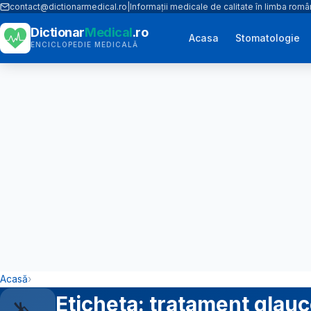
contact@dictionarmedical.ro
|
Informații medicale de calitate în limba rom
Dictionar
Medical
.ro
Acasa
Stomatologie
ENCICLOPEDIE MEDICALĂ
Acasă
›
Eticheta: tratament glau