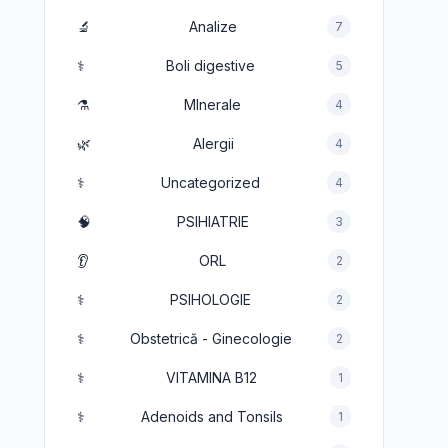
🔬
Analize
7
⚕️
Boli digestive
5
⚗️
MInerale
4
🌿
Alergii
4
⚕️
Uncategorized
4
🧠
PSIHIATRIE
3
👂
ORL
2
⚕️
PSIHOLOGIE
2
⚕️
Obstetrică - Ginecologie
2
⚕️
VITAMINA B12
1
⚕️
Adenoids and Tonsils
1