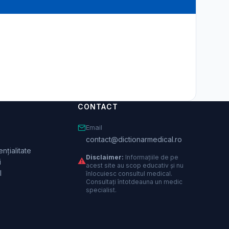
CONTACT
Email
contact@dictionarmedical.ro
nțialitate
Disclaimer:
Informațiile de pe
⚠️
i
acest site au scop educativ și nu
l
înlocuiesc consultul medical.
Consultați întotdeauna un medic
specialist.