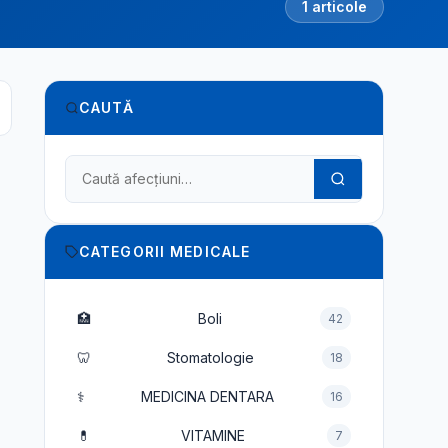
1 articole
CAUTĂ
Caută în dicționarul medical
CATEGORII MEDICALE
🏥
Boli
42
🦷
Stomatologie
18
⚕️
MEDICINA DENTARA
16
💊
VITAMINE
7