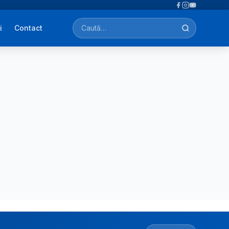
i
Contact
Caută afecțiuni, tratamente, simptome…