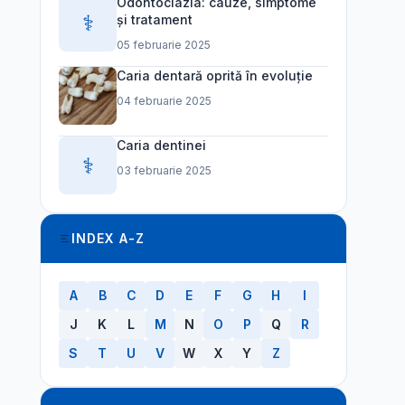
Odontoclazia: cauze, simptome
⚕️
și tratament
05 februarie 2025
Caria dentară oprită în evoluție
04 februarie 2025
Caria dentinei
⚕️
03 februarie 2025
INDEX A-Z
A
B
C
D
E
F
G
H
I
J
K
L
M
N
O
P
Q
R
S
T
U
V
W
X
Y
Z