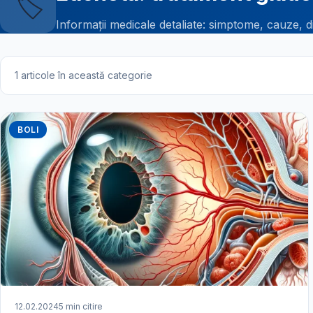
🏷️
Informații medicale detaliate: simptome, cauze, d
1 articole în această categorie
BOLI
12.02.2024
5 min citire