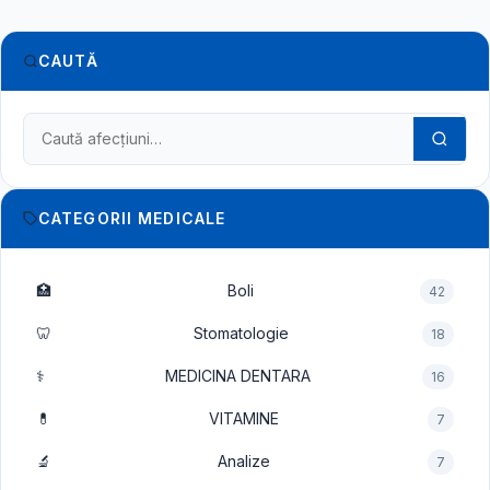
CAUTĂ
Caută în dicționarul medical
CATEGORII MEDICALE
🏥
Boli
42
🦷
Stomatologie
18
⚕️
MEDICINA DENTARA
16
💊
VITAMINE
7
🔬
Analize
7