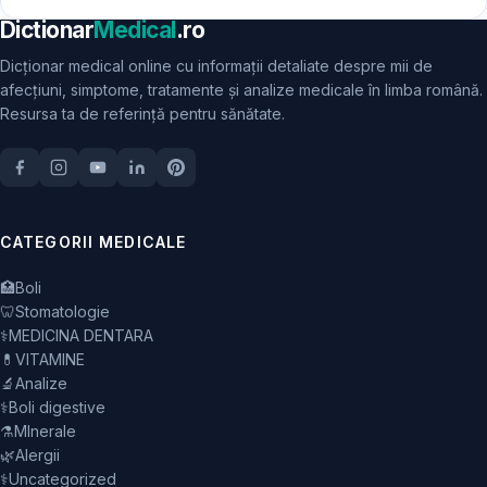
Dictionar
Medical
.ro
Dicționar medical online cu informații detaliate despre mii de
afecțiuni, simptome, tratamente și analize medicale în limba română.
Resursa ta de referință pentru sănătate.
CATEGORII MEDICALE
🏥
Boli
🦷
Stomatologie
⚕️
MEDICINA DENTARA
💊
VITAMINE
🔬
Analize
⚕️
Boli digestive
⚗️
MInerale
🌿
Alergii
⚕️
Uncategorized