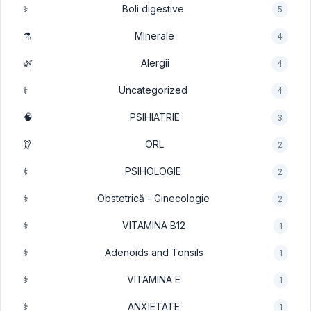
⚕️
Boli digestive
5
⚗️
MInerale
4
🌿
Alergii
4
⚕️
Uncategorized
4
🧠
PSIHIATRIE
3
👂
ORL
2
⚕️
PSIHOLOGIE
2
⚕️
Obstetrică - Ginecologie
2
⚕️
VITAMINA B12
1
⚕️
Adenoids and Tonsils
1
⚕️
VITAMINA E
1
⚕️
ANXIETATE
1