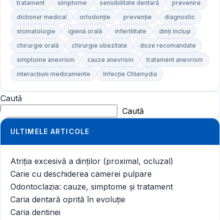
tratament
simptome
sensibilitate dentară
prevenire
dictionar medical
ortodonție
prevenție
diagnostic
stomatologie
igienă orală
infertilitate
dinți incluși
chirurgie orală
chirurgie obezitate
doze recomandate
simptome anevrism
cauze anevrism
tratament anevrism
interacțiuni medicamente
Infecție Chlamydia
Caută
Caută
ULTIMELE ARTICOLE
Atriția excesivă a dinților (proximal, ocluzal)
Carie cu deschiderea camerei pulpare
Odontoclazia: cauze, simptome și tratament
Caria dentară oprită în evoluție
Caria dentinei