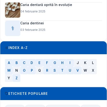
Caria dentară oprită în evoluție
04 februarie 2025
Caria dentinei
⚕️
03 februarie 2025
INDEX A-Z
A
B
C
D
E
F
G
H
I
J
K
L
M
N
O
P
Q
R
S
T
U
V
W
X
Y
Z
ETICHETE POPULARE