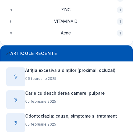
⚕️
ZINC
1
⚕️
VITAMINA D
1
⚕️
Acne
1
ARTICOLE RECENTE
Atriția excesivă a dinților (proximal, ocluzal)
⚕️
06 februarie 2025
Carie cu deschiderea camerei pulpare
⚕️
05 februarie 2025
Odontoclazia: cauze, simptome și tratament
⚕️
05 februarie 2025