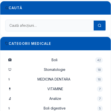
CAUTĂ
Caută în dicționarul medical
CATEGORII MEDICALE
🏥
Boli
42
🦷
Stomatologie
18
⚕️
MEDICINA DENTARA
16
💊
VITAMINE
7
🔬
Analize
7
⚕️
Boli digestive
5