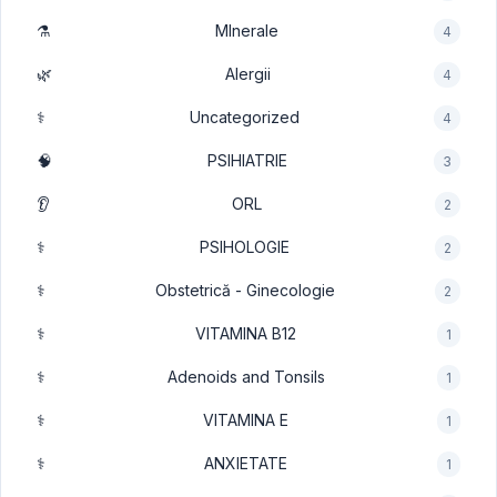
⚗️
MInerale
4
🌿
Alergii
4
⚕️
Uncategorized
4
🧠
PSIHIATRIE
3
👂
ORL
2
⚕️
PSIHOLOGIE
2
⚕️
Obstetrică - Ginecologie
2
⚕️
VITAMINA B12
1
⚕️
Adenoids and Tonsils
1
⚕️
VITAMINA E
1
⚕️
ANXIETATE
1