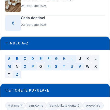
04 februarie 2025
Caria dentinei
⚕️
03 februarie 2025
INDEX A-Z
A
B
C
D
E
F
G
H
I
J
K
L
M
N
O
P
Q
R
S
T
U
V
W
X
Y
Z
ETICHETE POPULARE
tratament
simptome
sensibilitate dentară
prevenire