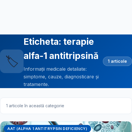
Eticheta: terapie
alfa-1 antitripsină
🏷️
1 articole
Informații medicale detaliate:
simptome, cauze, diagnosticare și
tratamente.
1 articole în această categorie
AAT (ALPHA 1 ANTITRYPSIN DEFICIENCY)