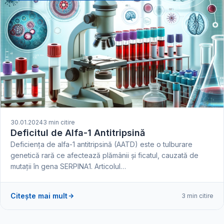
30.01.2024
3 min citire
Deficitul de Alfa-1 Antitripsină
Deficiența de alfa-1 antitripsină (AATD) este o tulburare
genetică rară ce afectează plămânii și ficatul, cauzată de
mutații în gena SERPINA1. Articolul…
Citește mai mult
3 min citire