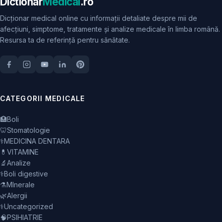
Dictionar
Medical
.ro
Dicționar medical online cu informații detaliate despre mii de
afecțiuni, simptome, tratamente și analize medicale în limba română.
Resursa ta de referință pentru sănătate.
CATEGORII MEDICALE
🏥
Boli
🦷
Stomatologie
⚕️
MEDICINA DENTARA
💊
VITAMINE
🔬
Analize
⚕️
Boli digestive
⚗️
MInerale
🌿
Alergii
⚕️
Uncategorized
🧠
PSIHIATRIE