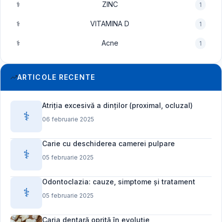
⚕️
ZINC
1
⚕️
VITAMINA D
1
⚕️
Acne
1
ARTICOLE RECENTE
Atriția excesivă a dinților (proximal, ocluzal)
⚕️
06 februarie 2025
Carie cu deschiderea camerei pulpare
⚕️
05 februarie 2025
Odontoclazia: cauze, simptome și tratament
⚕️
05 februarie 2025
Caria dentară oprită în evoluție