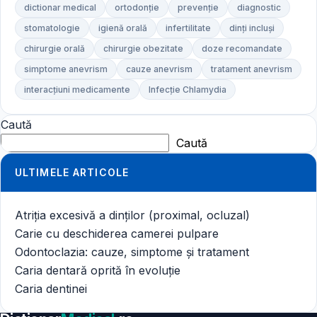
dictionar medical
ortodonție
prevenție
diagnostic
stomatologie
igienă orală
infertilitate
dinți incluși
chirurgie orală
chirurgie obezitate
doze recomandate
simptome anevrism
cauze anevrism
tratament anevrism
interacțiuni medicamente
Infecție Chlamydia
Caută
Caută
ULTIMELE ARTICOLE
Atriția excesivă a dinților (proximal, ocluzal)
Carie cu deschiderea camerei pulpare
Odontoclazia: cauze, simptome și tratament
Caria dentară oprită în evoluție
Caria dentinei