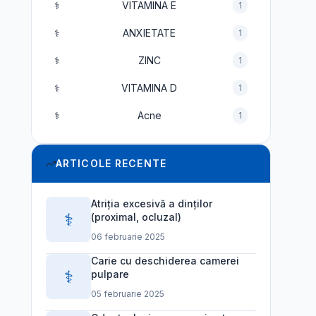
⚕️
VITAMINA E
1
⚕️
ANXIETATE
1
⚕️
ZINC
1
⚕️
VITAMINA D
1
⚕️
Acne
1
ARTICOLE RECENTE
Atriția excesivă a dinților
⚕️
(proximal, ocluzal)
06 februarie 2025
Carie cu deschiderea camerei
⚕️
pulpare
05 februarie 2025