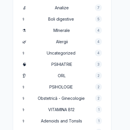
🔬
Analize
7
⚕️
Boli digestive
5
⚗️
MInerale
4
🌿
Alergii
4
⚕️
Uncategorized
4
🧠
PSIHIATRIE
3
👂
ORL
2
⚕️
PSIHOLOGIE
2
⚕️
Obstetrică - Ginecologie
2
⚕️
VITAMINA B12
1
⚕️
Adenoids and Tonsils
1