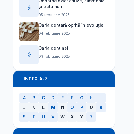
Odontoclazia: cauze, simptome
⚕️
și tratament
05 februarie 2025
Caria dentară oprită în evoluție
04 februarie 2025
Caria dentinei
⚕️
03 februarie 2025
INDEX A-Z
A
B
C
D
E
F
G
H
I
J
K
L
M
N
O
P
Q
R
S
T
U
V
W
X
Y
Z