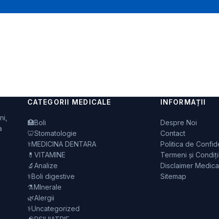
CATEGORII MEDICALE
INFORMAȚII
ni,
🏥
Boli
Despre Noi
a
🦷
Stomatologie
Contact
⚕️
MEDICINA DENTARA
Politica de Confide
💊
VITAMINE
Termeni și Condiți
🔬
Analize
Disclaimer Medica
⚕️
Boli digestive
Sitemap
⚗️
MInerale
🌿
Alergii
⚕️
Uncategorized