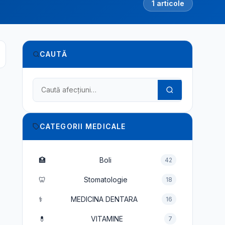
1 articole
CAUTĂ
Caută în dicționarul medical
CATEGORII MEDICALE
🏥
Boli
42
🦷
Stomatologie
18
⚕️
MEDICINA DENTARA
16
💊
VITAMINE
7