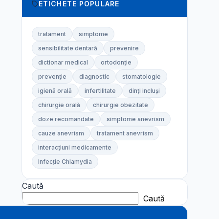
ETICHETE POPULARE
tratament
simptome
sensibilitate dentară
prevenire
dictionar medical
ortodonție
prevenție
diagnostic
stomatologie
igienă orală
infertilitate
dinți incluși
chirurgie orală
chirurgie obezitate
doze recomandate
simptome anevrism
cauze anevrism
tratament anevrism
interacțiuni medicamente
Infecție Chlamydia
Caută
Caută