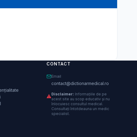
CONTACT
Email
contact@dictionarmedical.ro
nțialitate
Disclaimer:
Informațiile de pe
⚠️
i
acest site au scop educativ și nu
l
înlocuiesc consultul medical.
Consultați întotdeauna un medic
specialist.