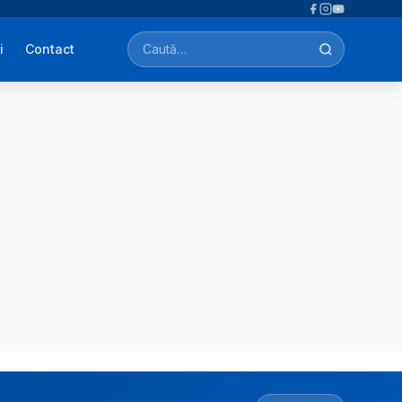
i
Contact
Caută afecțiuni, tratamente, simptome…