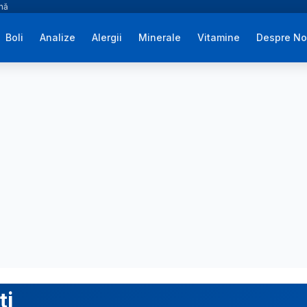
ână
Boli
Analize
Alergii
Minerale
Vitamine
Despre No
ți