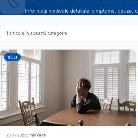
🏷️
Informații medicale detaliate: simptome, cauze, d
1 articole în această categorie
BOLI
25.07.2023
5 min citire