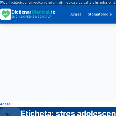
contact@dictionarmedical.ro
|
Informații medicale de calitate în limba rom
Dictionar
Medical
.ro
Acasa
Stomatologie
ENCICLOPEDIE MEDICALĂ
Acasă
›
Eticheta: stres adolescen