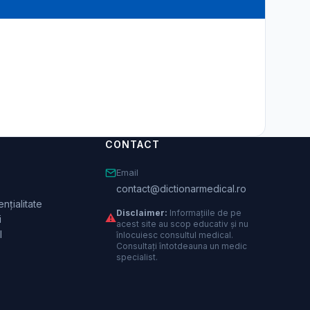
CONTACT
Email
contact@dictionarmedical.ro
nțialitate
Disclaimer:
Informațiile de pe
⚠️
i
acest site au scop educativ și nu
l
înlocuiesc consultul medical.
Consultați întotdeauna un medic
specialist.