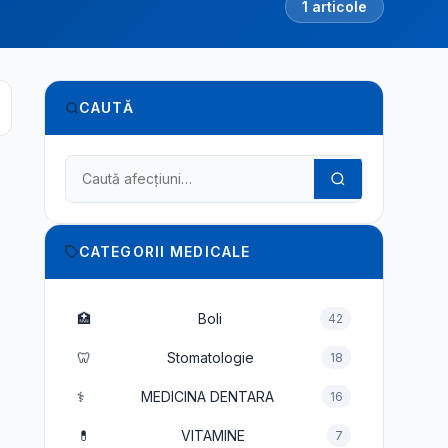
1 articole
CAUTĂ
Caută în dicționarul medical
CATEGORII MEDICALE
🏥
Boli
42
🦷
Stomatologie
18
⚕️
MEDICINA DENTARA
16
💊
VITAMINE
7