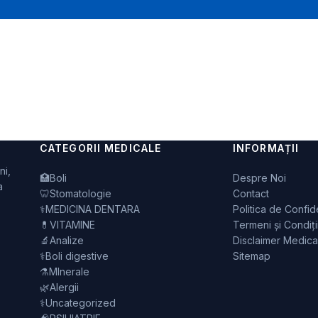
CATEGORII MEDICALE
INFORMAȚII
ni,
🏥
Boli
Despre Noi
a
🦷
Stomatologie
Contact
⚕️
MEDICINA DENTARA
Politica de Confide
💊
VITAMINE
Termeni și Condiți
🔬
Analize
Disclaimer Medica
⚕️
Boli digestive
Sitemap
⚗️
MInerale
🌿
Alergii
⚕️
Uncategorized