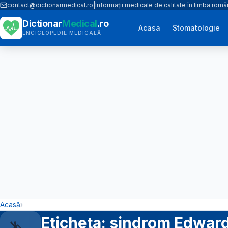
contact@dictionarmedical.ro
|
Informații medicale de calitate în limba rom
Dictionar
Medical
.ro
Acasa
Stomatologie
ENCICLOPEDIE MEDICALĂ
Acasă
›
Eticheta: sindrom Edwar