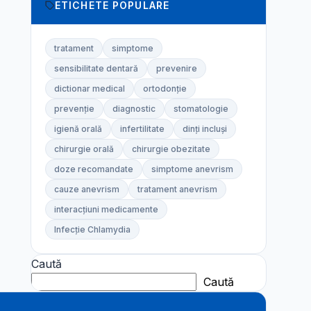
ETICHETE POPULARE
tratament
simptome
sensibilitate dentară
prevenire
dictionar medical
ortodonție
prevenție
diagnostic
stomatologie
igienă orală
infertilitate
dinți incluși
chirurgie orală
chirurgie obezitate
doze recomandate
simptome anevrism
cauze anevrism
tratament anevrism
interacțiuni medicamente
Infecție Chlamydia
Caută
Caută