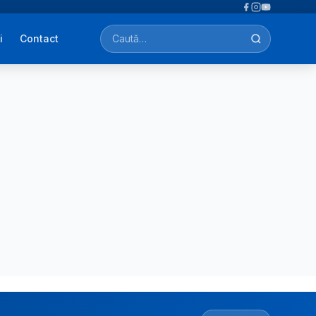
i
Contact
Caută afecțiuni, tratamente, simptome…