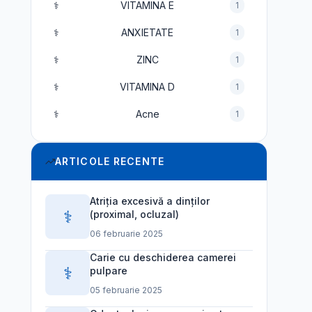
⚕️
VITAMINA E
1
⚕️
ANXIETATE
1
⚕️
ZINC
1
⚕️
VITAMINA D
1
⚕️
Acne
1
ARTICOLE RECENTE
Atriția excesivă a dinților
⚕️
(proximal, ocluzal)
06 februarie 2025
Carie cu deschiderea camerei
⚕️
pulpare
05 februarie 2025