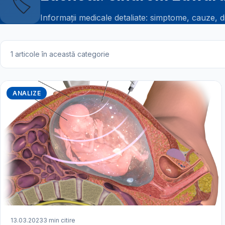
🏷️
Informații medicale detaliate: simptome, cauze, d
1 articole în această categorie
ANALIZE
13.03.2023
3 min citire