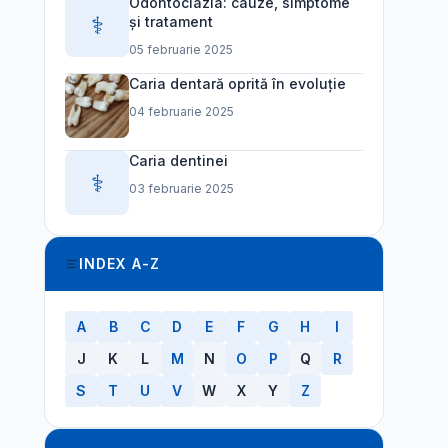
Odontoclazia: cauze, simptome
⚕️
și tratament
05 februarie 2025
Caria dentară oprită în evoluție
04 februarie 2025
Caria dentinei
⚕️
03 februarie 2025
INDEX A-Z
A
B
C
D
E
F
G
H
I
J
K
L
M
N
O
P
Q
R
S
T
U
V
W
X
Y
Z