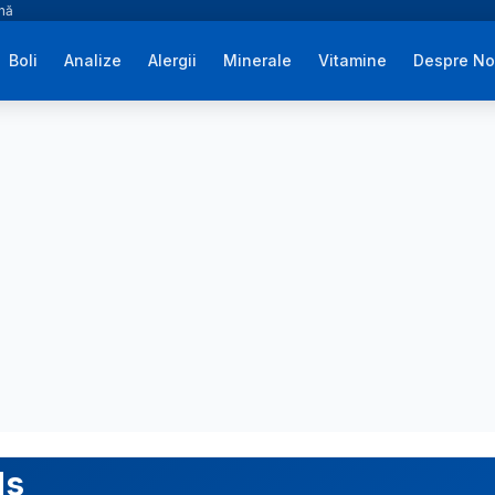
ână
Boli
Analize
Alergii
Minerale
Vitamine
Despre No
ds