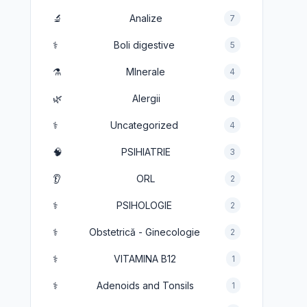
🔬
Analize
7
⚕️
Boli digestive
5
⚗️
MInerale
4
🌿
Alergii
4
⚕️
Uncategorized
4
🧠
PSIHIATRIE
3
👂
ORL
2
⚕️
PSIHOLOGIE
2
⚕️
Obstetrică - Ginecologie
2
⚕️
VITAMINA B12
1
⚕️
Adenoids and Tonsils
1