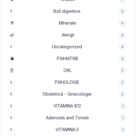
⚕️
Boli digestive
5
⚗️
MInerale
4
🌿
Alergii
4
⚕️
Uncategorized
4
🧠
PSIHIATRIE
3
👂
ORL
2
⚕️
PSIHOLOGIE
2
⚕️
Obstetrică - Ginecologie
2
⚕️
VITAMINA B12
1
⚕️
Adenoids and Tonsils
1
⚕️
VITAMINA E
1