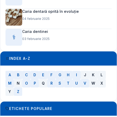
Caria dentară oprită în evoluție
04 februarie 2025
Caria dentinei
⚕️
03 februarie 2025
INDEX A-Z
A
B
C
D
E
F
G
H
I
J
K
L
M
N
O
P
Q
R
S
T
U
V
W
X
Y
Z
ETICHETE POPULARE