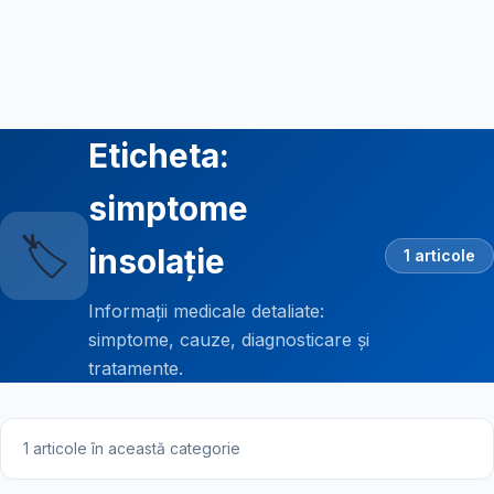
Eticheta:
simptome
🏷️
insolație
1 articole
Informații medicale detaliate:
simptome, cauze, diagnosticare și
tratamente.
1 articole în această categorie