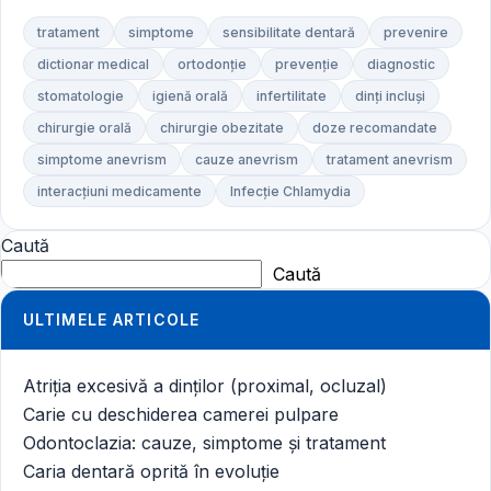
tratament
simptome
sensibilitate dentară
prevenire
dictionar medical
ortodonție
prevenție
diagnostic
stomatologie
igienă orală
infertilitate
dinți incluși
chirurgie orală
chirurgie obezitate
doze recomandate
simptome anevrism
cauze anevrism
tratament anevrism
interacțiuni medicamente
Infecție Chlamydia
Caută
Caută
ULTIMELE ARTICOLE
Atriția excesivă a dinților (proximal, ocluzal)
Carie cu deschiderea camerei pulpare
Odontoclazia: cauze, simptome și tratament
Caria dentară oprită în evoluție