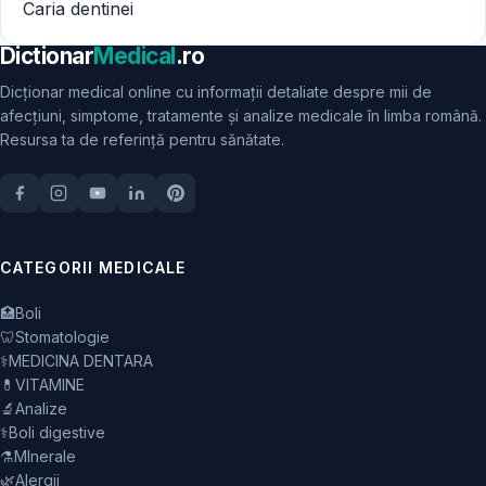
Caria dentinei
Dictionar
Medical
.ro
Dicționar medical online cu informații detaliate despre mii de
afecțiuni, simptome, tratamente și analize medicale în limba română.
Resursa ta de referință pentru sănătate.
CATEGORII MEDICALE
🏥
Boli
🦷
Stomatologie
⚕️
MEDICINA DENTARA
💊
VITAMINE
🔬
Analize
⚕️
Boli digestive
⚗️
MInerale
🌿
Alergii