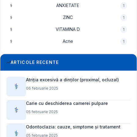
⚕️
ANXIETATE
1
⚕️
ZINC
1
⚕️
VITAMINA D
1
⚕️
Acne
1
ARTICOLE RECENTE
Atriția excesivă a dinților (proximal, ocluzal)
⚕️
06 februarie 2025
Carie cu deschiderea camerei pulpare
⚕️
05 februarie 2025
Odontoclazia: cauze, simptome și tratament
⚕️
05 februarie 2025