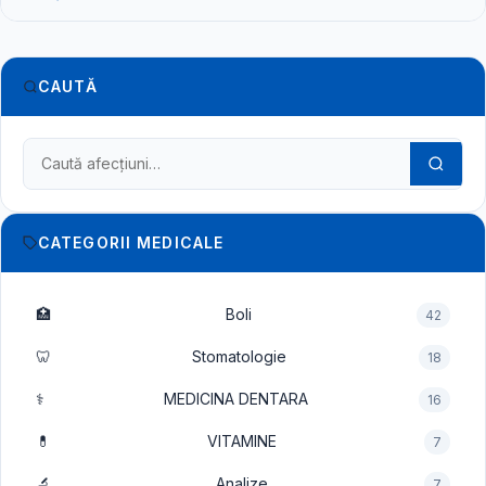
CAUTĂ
Caută în dicționarul medical
CATEGORII MEDICALE
🏥
Boli
42
🦷
Stomatologie
18
⚕️
MEDICINA DENTARA
16
💊
VITAMINE
7
🔬
Analize
7