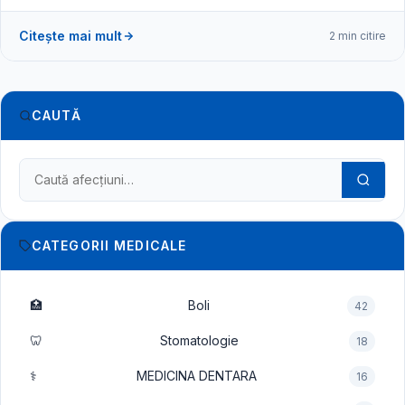
Citește mai mult
2 min citire
CAUTĂ
Caută în dicționarul medical
CATEGORII MEDICALE
🏥
Boli
42
🦷
Stomatologie
18
⚕️
MEDICINA DENTARA
16