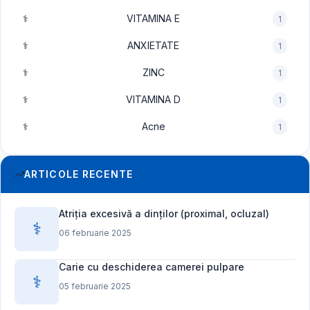
⚕️
VITAMINA E
1
⚕️
ANXIETATE
1
⚕️
ZINC
1
⚕️
VITAMINA D
1
⚕️
Acne
1
ARTICOLE RECENTE
Atriția excesivă a dinților (proximal, ocluzal)
⚕️
06 februarie 2025
Carie cu deschiderea camerei pulpare
⚕️
05 februarie 2025