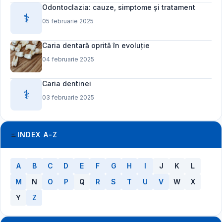
Odontoclazia: cauze, simptome și tratament
⚕️
05 februarie 2025
Caria dentară oprită în evoluție
04 februarie 2025
Caria dentinei
⚕️
03 februarie 2025
INDEX A-Z
A
B
C
D
E
F
G
H
I
J
K
L
M
N
O
P
Q
R
S
T
U
V
W
X
Y
Z