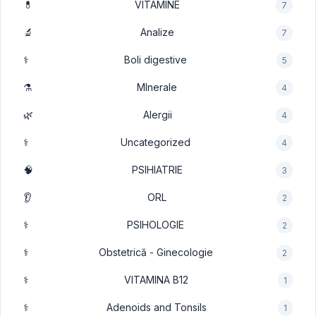
💊
VITAMINE
7
🔬
Analize
7
⚕️
Boli digestive
5
⚗️
MInerale
4
🌿
Alergii
4
⚕️
Uncategorized
4
🧠
PSIHIATRIE
3
👂
ORL
2
⚕️
PSIHOLOGIE
2
⚕️
Obstetrică - Ginecologie
2
⚕️
VITAMINA B12
1
⚕️
Adenoids and Tonsils
1