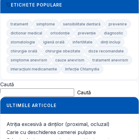
ETICHETE POPULARE
tratament
simptome
sensibilitate dentară
prevenire
dictionar medical
ortodonție
prevenție
diagnostic
stomatologie
igienă orală
infertilitate
dinți incluși
chirurgie orală
chirurgie obezitate
doze recomandate
simptome anevrism
cauze anevrism
tratament anevrism
interacțiuni medicamente
Infecție Chlamydia
Caută
Caută
ULTIMELE ARTICOLE
Atriția excesivă a dinților (proximal, ocluzal)
Carie cu deschiderea camerei pulpare