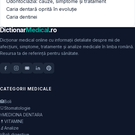
Odontoclazia: cauze, simptome și tratament
Caria dentară oprită în evoluție
Caria dentinei
Dictionar
Medical
.ro
Dicționar medical online cu informații detaliate despre mii de
afecțiuni, simptome, tratamente și analize medicale în limba română.
Resursa ta de referință pentru sănătate.
CATEGORII MEDICALE
🏥
Boli
🦷
Stomatologie
⚕️
MEDICINA DENTARA
💊
VITAMINE
🔬
Analize
⚕️
Boli digestive