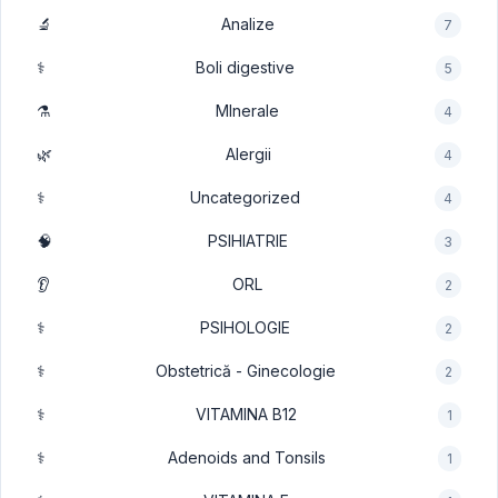
🔬
Analize
7
⚕️
Boli digestive
5
⚗️
MInerale
4
🌿
Alergii
4
⚕️
Uncategorized
4
🧠
PSIHIATRIE
3
👂
ORL
2
⚕️
PSIHOLOGIE
2
⚕️
Obstetrică - Ginecologie
2
⚕️
VITAMINA B12
1
⚕️
Adenoids and Tonsils
1