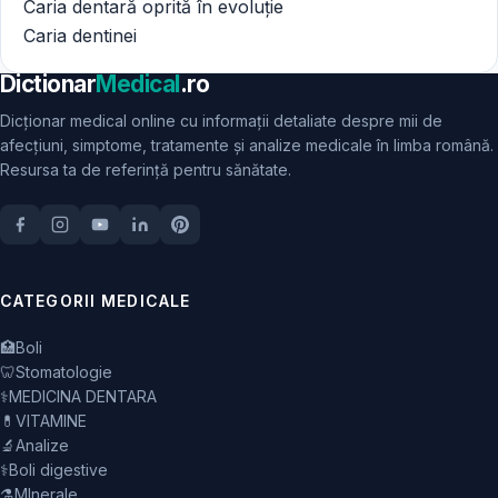
Caria dentară oprită în evoluție
Caria dentinei
Dictionar
Medical
.ro
Dicționar medical online cu informații detaliate despre mii de
afecțiuni, simptome, tratamente și analize medicale în limba română.
Resursa ta de referință pentru sănătate.
CATEGORII MEDICALE
🏥
Boli
🦷
Stomatologie
⚕️
MEDICINA DENTARA
💊
VITAMINE
🔬
Analize
⚕️
Boli digestive
⚗️
MInerale