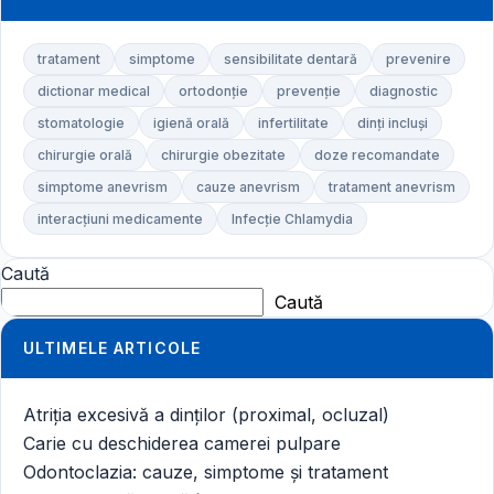
tratament
simptome
sensibilitate dentară
prevenire
dictionar medical
ortodonție
prevenție
diagnostic
stomatologie
igienă orală
infertilitate
dinți incluși
chirurgie orală
chirurgie obezitate
doze recomandate
simptome anevrism
cauze anevrism
tratament anevrism
interacțiuni medicamente
Infecție Chlamydia
Caută
Caută
ULTIMELE ARTICOLE
Atriția excesivă a dinților (proximal, ocluzal)
Carie cu deschiderea camerei pulpare
Odontoclazia: cauze, simptome și tratament