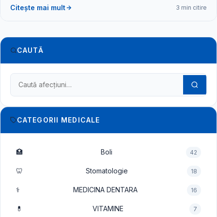
Citește mai mult
3 min citire
CAUTĂ
Caută în dicționarul medical
CATEGORII MEDICALE
🏥
Boli
42
🦷
Stomatologie
18
⚕️
MEDICINA DENTARA
16
💊
VITAMINE
7