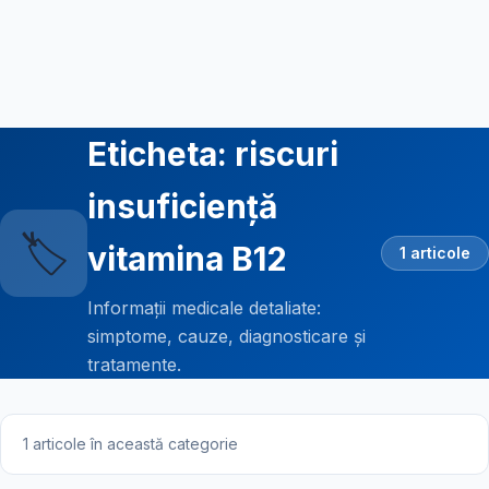
Eticheta: riscuri
insuficiență
🏷️
vitamina B12
1 articole
Informații medicale detaliate:
simptome, cauze, diagnosticare și
tratamente.
1 articole în această categorie