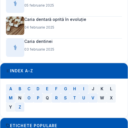
⚕️
05 februarie 2025
Caria dentară oprită în evoluție
04 februarie 2025
Caria dentinei
⚕️
03 februarie 2025
INDEX A-Z
A
B
C
D
E
F
G
H
I
J
K
L
M
N
O
P
Q
R
S
T
U
V
W
X
Y
Z
ETICHETE POPULARE