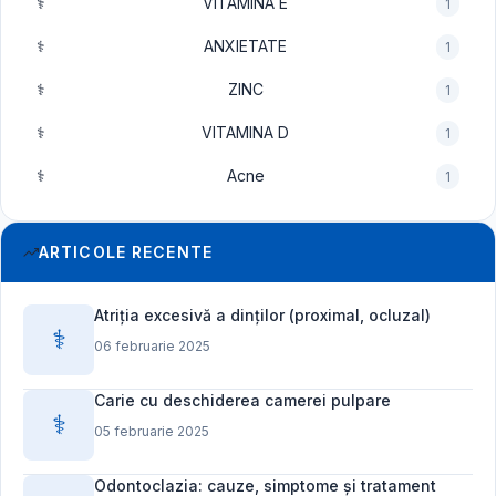
⚕️
VITAMINA E
1
⚕️
ANXIETATE
1
⚕️
ZINC
1
⚕️
VITAMINA D
1
⚕️
Acne
1
ARTICOLE RECENTE
Atriția excesivă a dinților (proximal, ocluzal)
⚕️
06 februarie 2025
Carie cu deschiderea camerei pulpare
⚕️
05 februarie 2025
Odontoclazia: cauze, simptome și tratament