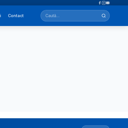
i
Contact
Caută afecțiuni, tratamente, simptome…