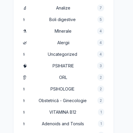
🔬
Analize
7
⚕️
Boli digestive
5
⚗️
MInerale
4
🌿
Alergii
4
⚕️
Uncategorized
4
🧠
PSIHIATRIE
3
👂
ORL
2
⚕️
PSIHOLOGIE
2
⚕️
Obstetrică - Ginecologie
2
⚕️
VITAMINA B12
1
⚕️
Adenoids and Tonsils
1