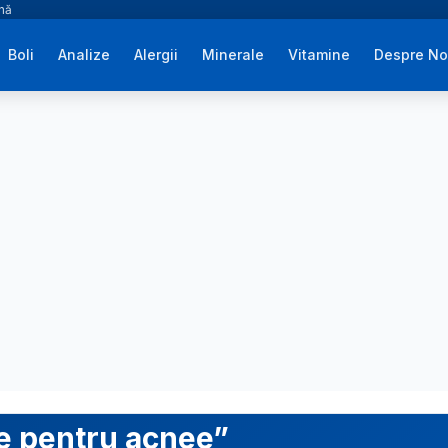
ână
Boli
Analize
Alergii
Minerale
Vitamine
Despre No
ce pentru acnee”