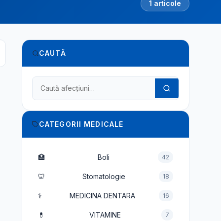
1 articole
CAUTĂ
Caută în dicționarul medical
CATEGORII MEDICALE
🏥
Boli
42
🦷
Stomatologie
18
⚕️
MEDICINA DENTARA
16
💊
VITAMINE
7