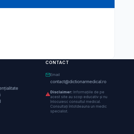
CONTACT
Email
contact@dictionarmedical.ro
nțialitate
Disclaimer:
Informațiile de pe
⚠️
i
acest site au scop educativ și nu
l
înlocuiesc consultul medical.
Consultați întotdeauna un medic
specialist.