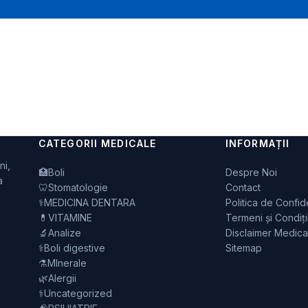
CATEGORII MEDICALE
INFORMAȚII
ni,
🏥
Boli
Despre Noi
a
🦷
Stomatologie
Contact
⚕️
MEDICINA DENTARA
Politica de Confide
💊
VITAMINE
Termeni și Condiți
🔬
Analize
Disclaimer Medica
⚕️
Boli digestive
Sitemap
⚗️
MInerale
🌿
Alergii
⚕️
Uncategorized