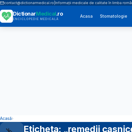
contact@dictionarmedical.ro
|
Informații medicale de calitate în limba rom
Dictionar
Medical
.ro
Acasa
Stomatologie
ENCICLOPEDIE MEDICALĂ
Acasă
›
Eticheta: „remedii casni