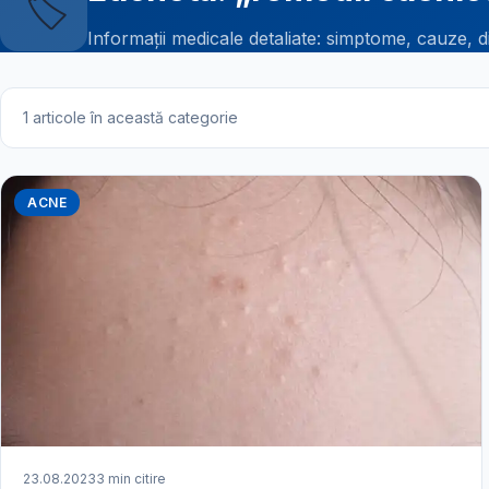
🏷️
Informații medicale detaliate: simptome, cauze, d
1 articole în această categorie
ACNE
23.08.2023
3 min citire