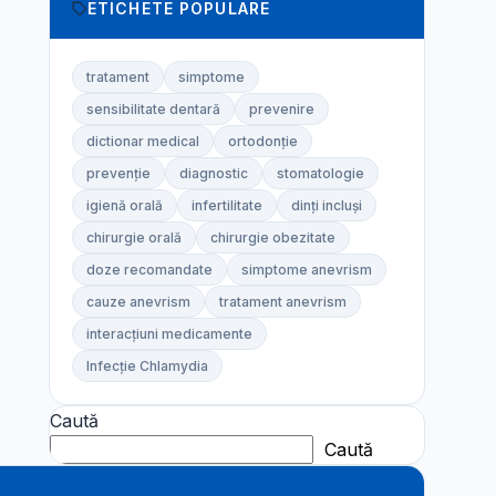
ETICHETE POPULARE
tratament
simptome
sensibilitate dentară
prevenire
dictionar medical
ortodonție
prevenție
diagnostic
stomatologie
igienă orală
infertilitate
dinți incluși
chirurgie orală
chirurgie obezitate
doze recomandate
simptome anevrism
cauze anevrism
tratament anevrism
interacțiuni medicamente
Infecție Chlamydia
Caută
Caută