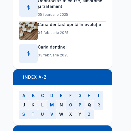
Odontoclazia: cauze, simptome
⚕️
și tratament
05 februarie 2025
Caria dentară oprită în evoluție
04 februarie 2025
Caria dentinei
⚕️
03 februarie 2025
INDEX A-Z
A
B
C
D
E
F
G
H
I
J
K
L
M
N
O
P
Q
R
S
T
U
V
W
X
Y
Z