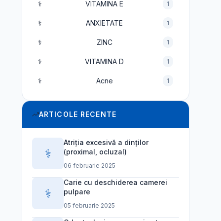
⚕️
VITAMINA E
1
⚕️
ANXIETATE
1
⚕️
ZINC
1
⚕️
VITAMINA D
1
⚕️
Acne
1
ARTICOLE RECENTE
Atriția excesivă a dinților
⚕️
(proximal, ocluzal)
06 februarie 2025
Carie cu deschiderea camerei
⚕️
pulpare
05 februarie 2025