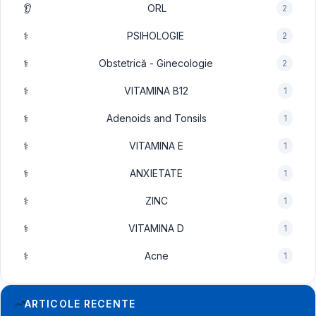
👂
ORL
2
⚕️
PSIHOLOGIE
2
⚕️
Obstetrică - Ginecologie
2
⚕️
VITAMINA B12
1
⚕️
Adenoids and Tonsils
1
⚕️
VITAMINA E
1
⚕️
ANXIETATE
1
⚕️
ZINC
1
⚕️
VITAMINA D
1
⚕️
Acne
1
ARTICOLE RECENTE