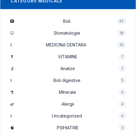
CATEGORII MEDICALE
🏥
Boli
42
🦷
Stomatologie
18
⚕️
MEDICINA DENTARA
16
💊
VITAMINE
7
🔬
Analize
7
⚕️
Boli digestive
5
⚗️
MInerale
4
🌿
Alergii
4
⚕️
Uncategorized
4
🧠
PSIHIATRIE
3