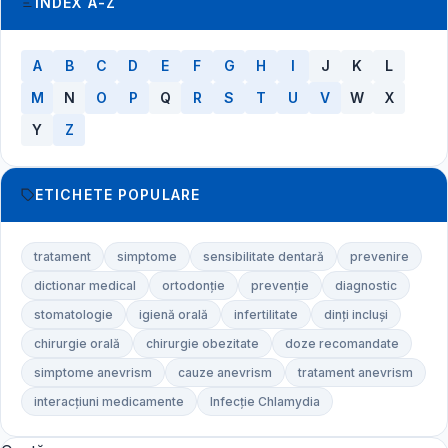
INDEX A-Z
A
B
C
D
E
F
G
H
I
J
K
L
M
N
O
P
Q
R
S
T
U
V
W
X
Y
Z
ETICHETE POPULARE
tratament
simptome
sensibilitate dentară
prevenire
dictionar medical
ortodonție
prevenție
diagnostic
stomatologie
igienă orală
infertilitate
dinți incluși
chirurgie orală
chirurgie obezitate
doze recomandate
simptome anevrism
cauze anevrism
tratament anevrism
interacțiuni medicamente
Infecție Chlamydia