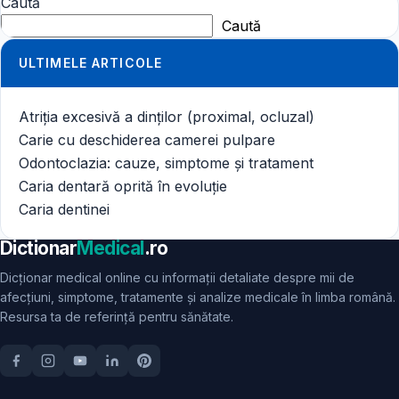
Caută
Caută
ULTIMELE ARTICOLE
Atriția excesivă a dinților (proximal, ocluzal)
Carie cu deschiderea camerei pulpare
Odontoclazia: cauze, simptome și tratament
Caria dentară oprită în evoluție
Caria dentinei
Dictionar
Medical
.ro
Dicționar medical online cu informații detaliate despre mii de
afecțiuni, simptome, tratamente și analize medicale în limba română.
Resursa ta de referință pentru sănătate.