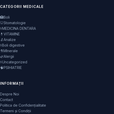
CATEGORII MEDICALE
🏥
Boli
🦷
Stomatologie
⚕️
MEDICINA DENTARA
💊
VITAMINE
🔬
Analize
⚕️
Boli digestive
⚗️
MInerale
🌿
Alergii
⚕️
Uncategorized
🧠
PSIHIATRIE
INFORMAȚII
Despre Noi
Contact
Politica de Confidențialitate
Termeni și Condiții