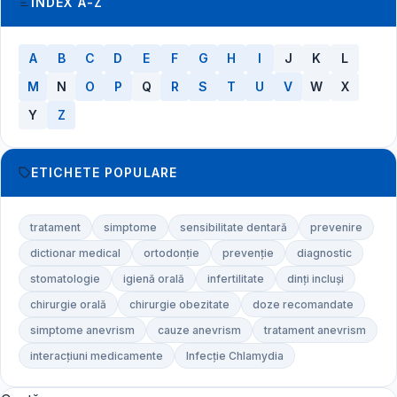
INDEX A-Z
A
B
C
D
E
F
G
H
I
J
K
L
M
N
O
P
Q
R
S
T
U
V
W
X
Y
Z
ETICHETE POPULARE
tratament
simptome
sensibilitate dentară
prevenire
dictionar medical
ortodonție
prevenție
diagnostic
stomatologie
igienă orală
infertilitate
dinți incluși
chirurgie orală
chirurgie obezitate
doze recomandate
simptome anevrism
cauze anevrism
tratament anevrism
interacțiuni medicamente
Infecție Chlamydia