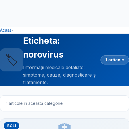
Acasă
›
Eticheta:
norovirus
🏷️
1 articole
Informații medicale detaliate:
simptome, cauze, diagnosticare și
tratamente.
1 articole în această categorie
BOLI