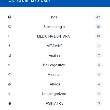
CATEGORII MEDICALE
🏥
Boli
42
🦷
Stomatologie
18
⚕️
MEDICINA DENTARA
16
💊
VITAMINE
7
🔬
Analize
7
⚕️
Boli digestive
5
⚗️
MInerale
4
🌿
Alergii
4
⚕️
Uncategorized
4
🧠
PSIHIATRIE
3