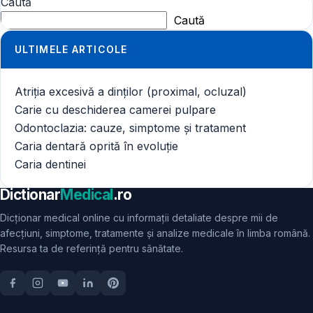
Caută
Caută
ULTIMELE ARTICOLE
Atriția excesivă a dinților (proximal, ocluzal)
Carie cu deschiderea camerei pulpare
Odontoclazia: cauze, simptome și tratament
Caria dentară oprită în evoluție
Caria dentinei
Dictionar
Medical
.ro
Dicționar medical online cu informații detaliate despre mii de
afecțiuni, simptome, tratamente și analize medicale în limba română.
Resursa ta de referință pentru sănătate.