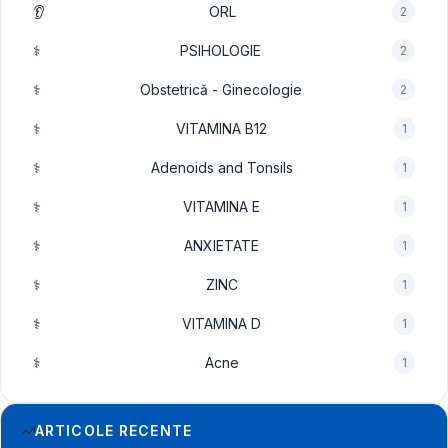
👂
ORL
2
⚕️
PSIHOLOGIE
2
⚕️
Obstetrică - Ginecologie
2
⚕️
VITAMINA B12
1
⚕️
Adenoids and Tonsils
1
⚕️
VITAMINA E
1
⚕️
ANXIETATE
1
⚕️
ZINC
1
⚕️
VITAMINA D
1
⚕️
Acne
1
ARTICOLE RECENTE