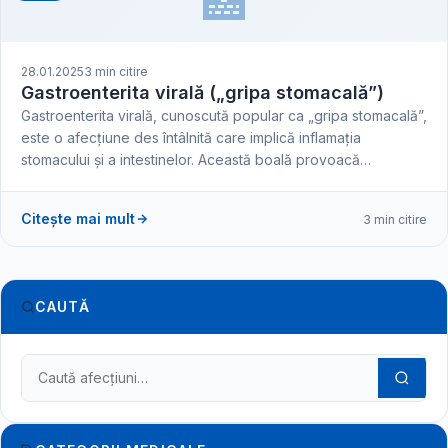
🏥
28.01.2025
3 min citire
Gastroenterita virală („gripa stomacală”)
Gastroenterita virală, cunoscută popular ca „gripa stomacală”,
este o afecțiune des întâlnită care implică inflamația
stomacului și a intestinelor. Această boală provoacă…
Citește mai mult
3 min citire
CAUTĂ
Caută în dicționarul medical