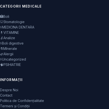
CATEGORII MEDICALE
🏥
Boli
🦷
Stomatologie
⚕️
MEDICINA DENTARA
💊
VITAMINE
🔬
Analize
⚕️
Boli digestive
⚗️
MInerale
🌿
Alergii
⚕️
Uncategorized
🧠
PSIHIATRIE
INFORMAȚII
Despre Noi
Contact
Politica de Confidențialitate
Termeni și Condiții