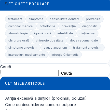
ETICHETE POPULARE
tratament
simptome
sensibilitate dentară
prevenire
dictionar medical
ortodonție
prevenție
diagnostic
stomatologie
igienă orală
infertilitate
dinți incluși
chirurgie orală
chirurgie obezitate
doze recomandate
simptome anevrism
cauze anevrism
tratament anevrism
interacțiuni medicamente
Infecție Chlamydia
Caută
Caută
ULTIMELE ARTICOLE
Atriția excesivă a dinților (proximal, ocluzal)
Carie cu deschiderea camerei pulpare