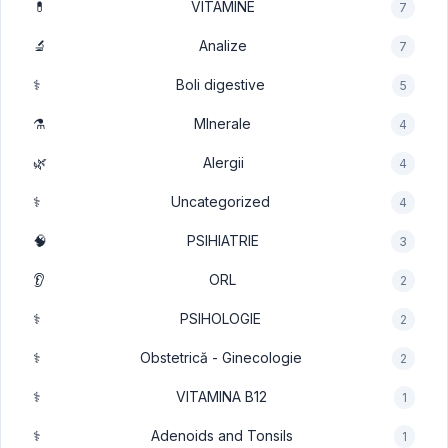
💊
VITAMINE
7
🔬
Analize
7
⚕️
Boli digestive
5
⚗️
MInerale
4
🌿
Alergii
4
⚕️
Uncategorized
4
🧠
PSIHIATRIE
3
👂
ORL
2
⚕️
PSIHOLOGIE
2
⚕️
Obstetrică - Ginecologie
2
⚕️
VITAMINA B12
1
⚕️
Adenoids and Tonsils
1