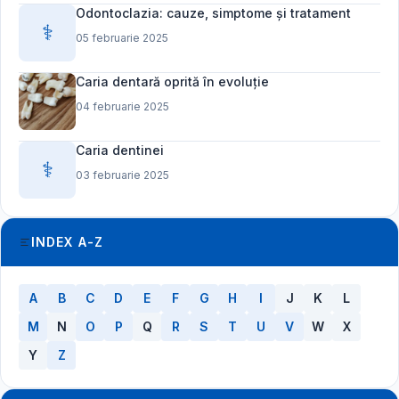
Odontoclazia: cauze, simptome și tratament
⚕️
05 februarie 2025
Caria dentară oprită în evoluție
04 februarie 2025
Caria dentinei
⚕️
03 februarie 2025
INDEX A-Z
A
B
C
D
E
F
G
H
I
J
K
L
M
N
O
P
Q
R
S
T
U
V
W
X
Y
Z