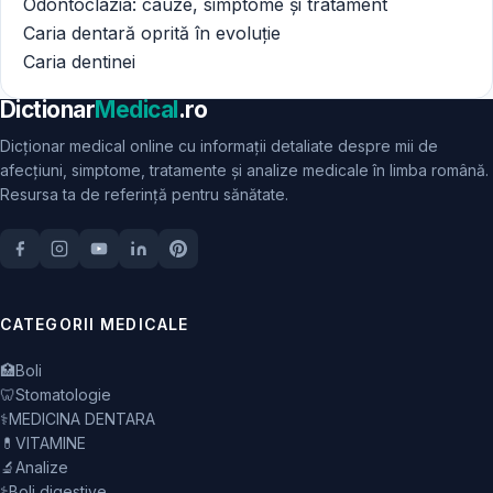
Odontoclazia: cauze, simptome și tratament
Caria dentară oprită în evoluție
Caria dentinei
Dictionar
Medical
.ro
Dicționar medical online cu informații detaliate despre mii de
afecțiuni, simptome, tratamente și analize medicale în limba română.
Resursa ta de referință pentru sănătate.
CATEGORII MEDICALE
🏥
Boli
🦷
Stomatologie
⚕️
MEDICINA DENTARA
💊
VITAMINE
🔬
Analize
⚕️
Boli digestive