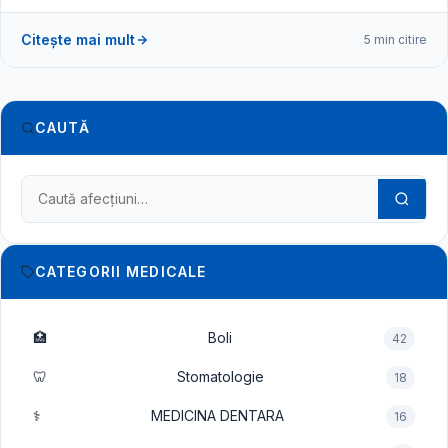
Citește mai mult
5 min citire
CAUTĂ
Caută în dicționarul medical
CATEGORII MEDICALE
🏥
Boli
42
🦷
Stomatologie
18
⚕️
MEDICINA DENTARA
16