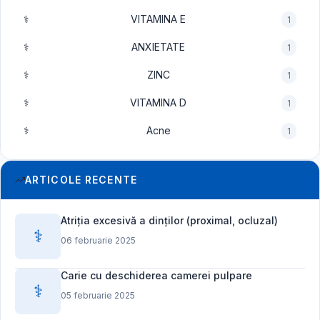
⚕️
VITAMINA E
1
⚕️
ANXIETATE
1
⚕️
ZINC
1
⚕️
VITAMINA D
1
⚕️
Acne
1
ARTICOLE RECENTE
Atriția excesivă a dinților (proximal, ocluzal)
⚕️
06 februarie 2025
Carie cu deschiderea camerei pulpare
⚕️
05 februarie 2025