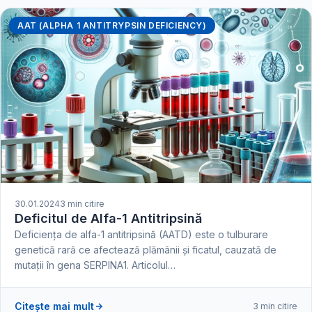
AAT (ALPHA 1 ANTITRYPSIN DEFICIENCY)
30.01.2024
3 min citire
Deficitul de Alfa-1 Antitripsină
Deficiența de alfa-1 antitripsină (AATD) este o tulburare
genetică rară ce afectează plămânii și ficatul, cauzată de
mutații în gena SERPINA1. Articolul…
Citește mai mult
3 min citire