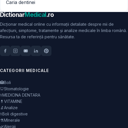
Caria dentinei
Dictionar
Medical
.ro
Dicționar medical online cu informații detaliate despre mii de
afecțiuni, simptome, tratamente și analize medicale în limba română.
Resursa ta de referință pentru sănătate.
CATEGORII MEDICALE
🏥
Boli
🦷
Stomatologie
⚕️
MEDICINA DENTARA
💊
VITAMINE
🔬
Analize
⚕️
Boli digestive
⚗️
MInerale
🌿
Alergii