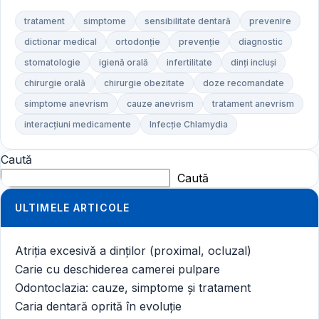
tratament
simptome
sensibilitate dentară
prevenire
dictionar medical
ortodonție
prevenție
diagnostic
stomatologie
igienă orală
infertilitate
dinți incluși
chirurgie orală
chirurgie obezitate
doze recomandate
simptome anevrism
cauze anevrism
tratament anevrism
interacțiuni medicamente
Infecție Chlamydia
Caută
Caută
ULTIMELE ARTICOLE
Atriția excesivă a dinților (proximal, ocluzal)
Carie cu deschiderea camerei pulpare
Odontoclazia: cauze, simptome și tratament
Caria dentară oprită în evoluție