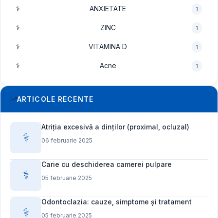
⚕️
ANXIETATE
1
⚕️
ZINC
1
⚕️
VITAMINA D
1
⚕️
Acne
1
ARTICOLE RECENTE
Atriția excesivă a dinților (proximal, ocluzal)
⚕️
06 februarie 2025
Carie cu deschiderea camerei pulpare
⚕️
05 februarie 2025
Odontoclazia: cauze, simptome și tratament
⚕️
05 februarie 2025