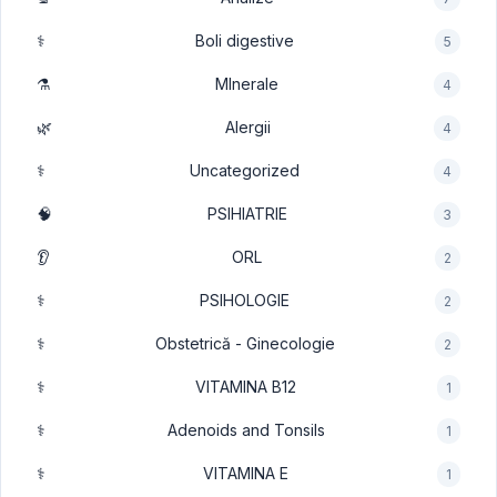
⚕️
Boli digestive
5
⚗️
MInerale
4
🌿
Alergii
4
⚕️
Uncategorized
4
🧠
PSIHIATRIE
3
👂
ORL
2
⚕️
PSIHOLOGIE
2
⚕️
Obstetrică - Ginecologie
2
⚕️
VITAMINA B12
1
⚕️
Adenoids and Tonsils
1
⚕️
VITAMINA E
1