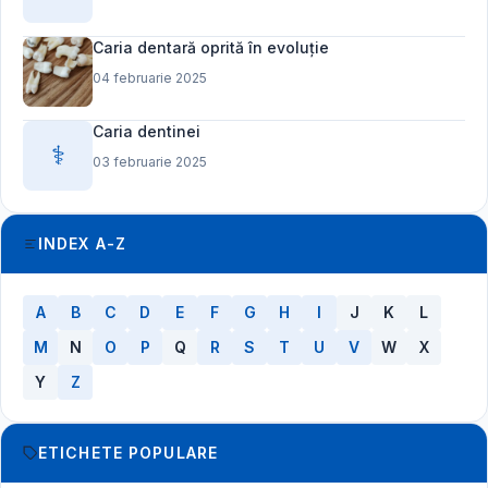
Caria dentară oprită în evoluție
04 februarie 2025
Caria dentinei
⚕️
03 februarie 2025
INDEX A-Z
A
B
C
D
E
F
G
H
I
J
K
L
M
N
O
P
Q
R
S
T
U
V
W
X
Y
Z
ETICHETE POPULARE