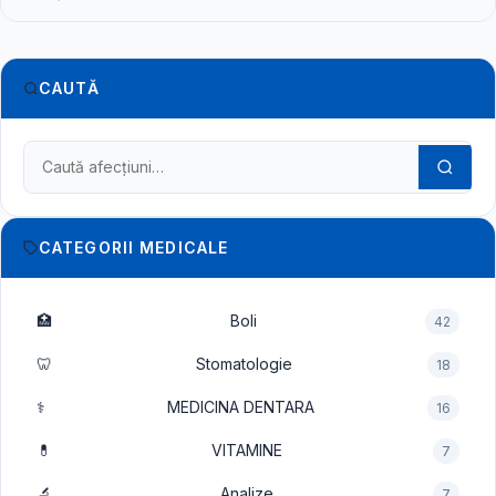
CAUTĂ
Caută în dicționarul medical
CATEGORII MEDICALE
🏥
Boli
42
🦷
Stomatologie
18
⚕️
MEDICINA DENTARA
16
💊
VITAMINE
7
🔬
Analize
7