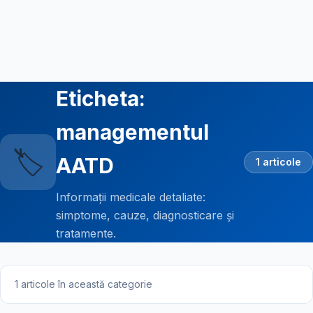
Eticheta:
managementul
🏷️
AATD
1 articole
Informații medicale detaliate:
simptome, cauze, diagnosticare și
tratamente.
1 articole în această categorie