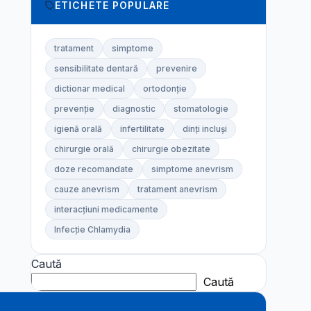
ETICHETE POPULARE
tratament
simptome
sensibilitate dentară
prevenire
dictionar medical
ortodonție
prevenție
diagnostic
stomatologie
igienă orală
infertilitate
dinți incluși
chirurgie orală
chirurgie obezitate
doze recomandate
simptome anevrism
cauze anevrism
tratament anevrism
interacțiuni medicamente
Infecție Chlamydia
Caută
Caută