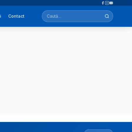
i
Contact
Caută afecțiuni, tratamente, simptome…