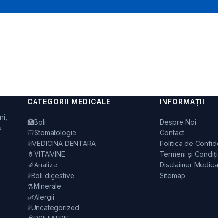
CATEGORII MEDICALE
INFORMAȚII
ni,
🏥
Boli
Despre Noi
a
🦷
Stomatologie
Contact
⚕️
MEDICINA DENTARA
Politica de Confide
💊
VITAMINE
Termeni și Condiți
🔬
Analize
Disclaimer Medica
⚕️
Boli digestive
Sitemap
⚗️
MInerale
🌿
Alergii
⚕️
Uncategorized