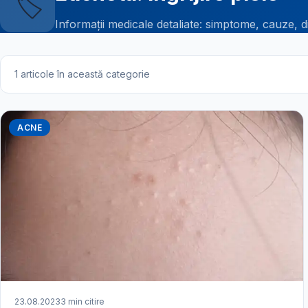
🏷️
Informații medicale detaliate: simptome, cauze, d
1 articole în această categorie
ACNE
23.08.2023
3 min citire