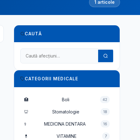
1 articole
CAUTĂ
Caută în dicționarul medical
CATEGORII MEDICALE
🏥
Boli
42
🦷
Stomatologie
18
⚕️
MEDICINA DENTARA
16
💊
VITAMINE
7