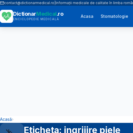
contact@dictionarmedical.ro
|
Informații medicale de calitate în limba rom
Dictionar
Medical
.ro
Acasa
Stomatologie
ENCICLOPEDIE MEDICALĂ
Acasă
›
Eticheta: ingrijire piele