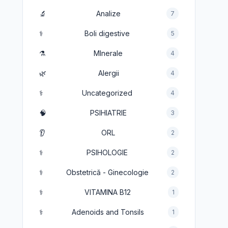
🔬
Analize
7
⚕️
Boli digestive
5
⚗️
MInerale
4
🌿
Alergii
4
⚕️
Uncategorized
4
🧠
PSIHIATRIE
3
👂
ORL
2
⚕️
PSIHOLOGIE
2
⚕️
Obstetrică - Ginecologie
2
⚕️
VITAMINA B12
1
⚕️
Adenoids and Tonsils
1