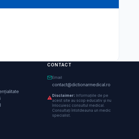
CONTACT
Email
contact@dictionarmedical.ro
nțialitate
Disclaimer:
Informațiile de pe
⚠️
i
acest site au scop educativ și nu
l
înlocuiesc consultul medical.
Consultați întotdeauna un medic
specialist.