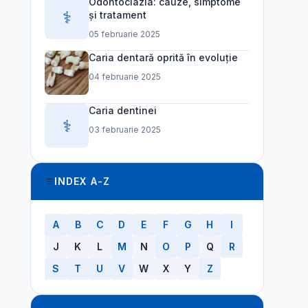
Odontoclazia: cauze, simptome
⚕️
și tratament
05 februarie 2025
Caria dentară oprită în evoluție
04 februarie 2025
Caria dentinei
⚕️
03 februarie 2025
INDEX A-Z
A
B
C
D
E
F
G
H
I
J
K
L
M
N
O
P
Q
R
S
T
U
V
W
X
Y
Z