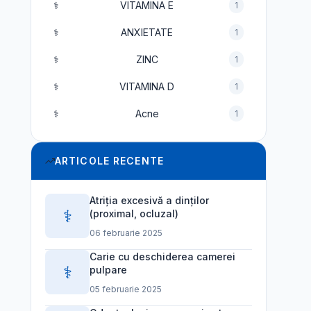
⚕️
VITAMINA E
1
⚕️
ANXIETATE
1
⚕️
ZINC
1
⚕️
VITAMINA D
1
⚕️
Acne
1
ARTICOLE RECENTE
Atriția excesivă a dinților
⚕️
(proximal, ocluzal)
06 februarie 2025
Carie cu deschiderea camerei
⚕️
pulpare
05 februarie 2025