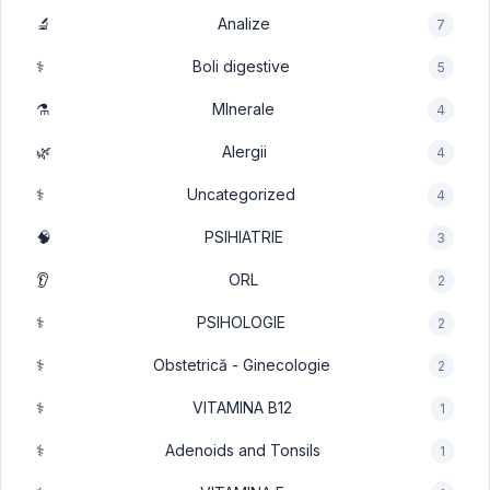
🔬
Analize
7
⚕️
Boli digestive
5
⚗️
MInerale
4
🌿
Alergii
4
⚕️
Uncategorized
4
🧠
PSIHIATRIE
3
👂
ORL
2
⚕️
PSIHOLOGIE
2
⚕️
Obstetrică - Ginecologie
2
⚕️
VITAMINA B12
1
⚕️
Adenoids and Tonsils
1