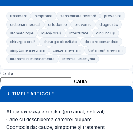
tratament
simptome
sensibilitate dentară
prevenire
dictionar medical
ortodonție
prevenție
diagnostic
stomatologie
igienă orală
infertilitate
dinți incluși
chirurgie orală
chirurgie obezitate
doze recomandate
simptome anevrism
cauze anevrism
tratament anevrism
interacțiuni medicamente
Infecție Chlamydia
Caută
Caută
ULTIMELE ARTICOLE
Atriția excesivă a dinților (proximal, ocluzal)
Carie cu deschiderea camerei pulpare
Odontoclazia: cauze, simptome și tratament