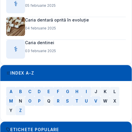
⚕️
05 februarie 2025
Caria dentară oprită în evoluție
04 februarie 2025
Caria dentinei
⚕️
03 februarie 2025
INDEX A-Z
A
B
C
D
E
F
G
H
I
J
K
L
M
N
O
P
Q
R
S
T
U
V
W
X
Y
Z
ETICHETE POPULARE