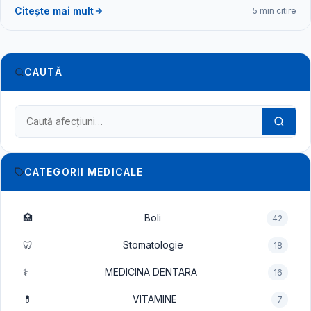
Citește mai mult
5 min citire
CAUTĂ
Caută în dicționarul medical
CATEGORII MEDICALE
🏥
Boli
42
🦷
Stomatologie
18
⚕️
MEDICINA DENTARA
16
💊
VITAMINE
7