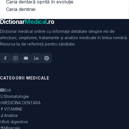
Caria dentară oprită în evoluție
Caria dentinei
Dictionar
Medical
.ro
Dicționar medical online cu informații detaliate despre mii de
afecțiuni, simptome, tratamente și analize medicale în limba română.
Resursa ta de referință pentru sănătate.
CATEGORII MEDICALE
🏥
Boli
🦷
Stomatologie
⚕️
MEDICINA DENTARA
💊
VITAMINE
🔬
Analize
⚕️
Boli digestive
⚗️
MInerale