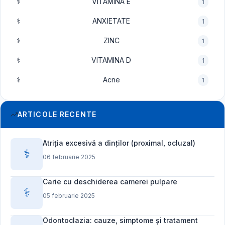
⚕️
VITAMINA E
1
⚕️
ANXIETATE
1
⚕️
ZINC
1
⚕️
VITAMINA D
1
⚕️
Acne
1
ARTICOLE RECENTE
Atriția excesivă a dinților (proximal, ocluzal)
⚕️
06 februarie 2025
Carie cu deschiderea camerei pulpare
⚕️
05 februarie 2025
Odontoclazia: cauze, simptome și tratament