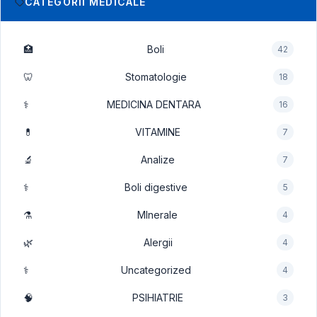
CATEGORII MEDICALE
🏥
Boli
42
🦷
Stomatologie
18
⚕️
MEDICINA DENTARA
16
💊
VITAMINE
7
🔬
Analize
7
⚕️
Boli digestive
5
⚗️
MInerale
4
🌿
Alergii
4
⚕️
Uncategorized
4
🧠
PSIHIATRIE
3