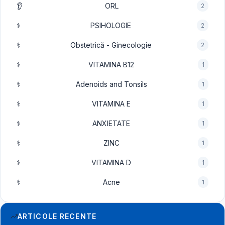
👂
ORL
2
⚕️
PSIHOLOGIE
2
⚕️
Obstetrică - Ginecologie
2
⚕️
VITAMINA B12
1
⚕️
Adenoids and Tonsils
1
⚕️
VITAMINA E
1
⚕️
ANXIETATE
1
⚕️
ZINC
1
⚕️
VITAMINA D
1
⚕️
Acne
1
ARTICOLE RECENTE