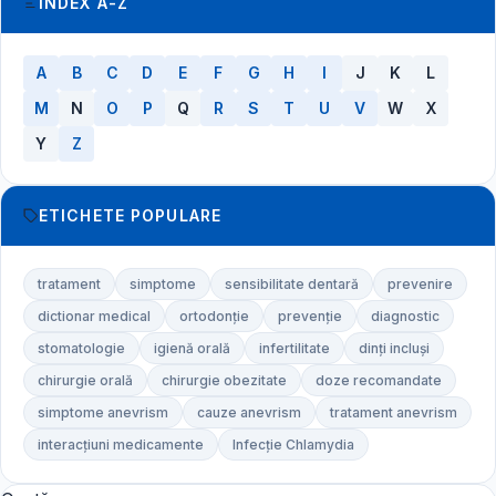
INDEX A-Z
A
B
C
D
E
F
G
H
I
J
K
L
M
N
O
P
Q
R
S
T
U
V
W
X
Y
Z
ETICHETE POPULARE
tratament
simptome
sensibilitate dentară
prevenire
dictionar medical
ortodonție
prevenție
diagnostic
stomatologie
igienă orală
infertilitate
dinți incluși
chirurgie orală
chirurgie obezitate
doze recomandate
simptome anevrism
cauze anevrism
tratament anevrism
interacțiuni medicamente
Infecție Chlamydia