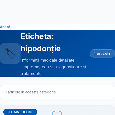
Acasă
›
Eticheta:
hipodonție
🏷️
1 articole
Informații medicale detaliate:
simptome, cauze, diagnosticare și
tratamente.
1 articole în această categorie
STOMATOLOGIE