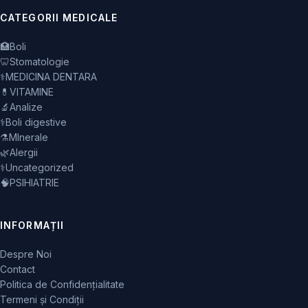
CATEGORII MEDICALE
🏥
Boli
🦷
Stomatologie
⚕️
MEDICINA DENTARA
💊
VITAMINE
🔬
Analize
⚕️
Boli digestive
⚗️
MInerale
🌿
Alergii
⚕️
Uncategorized
🧠
PSIHIATRIE
INFORMAȚII
Despre Noi
Contact
Politica de Confidențialitate
Termeni și Condiții