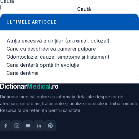
Caută
Caută
ULTIMELE ARTICOLE
Atriția excesivă a dinților (proximal, ocluzal)
Carie cu deschiderea camerei pulpare
Odontoclazia: cauze, simptome și tratament
Caria dentară oprită în evoluție
Caria dentinei
Dictionar
Medical
.ro
Dicționar medical online cu informații detaliate despre mii de
afecțiuni, simptome, tratamente și analize medicale în limba română.
Resursa ta de referință pentru sănătate.