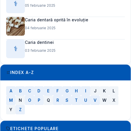
⚕️
05 februarie 2025
Caria dentară oprită în evoluție
04 februarie 2025
Caria dentinei
⚕️
03 februarie 2025
INDEX A-Z
A
B
C
D
E
F
G
H
I
J
K
L
M
N
O
P
Q
R
S
T
U
V
W
X
Y
Z
ETICHETE POPULARE