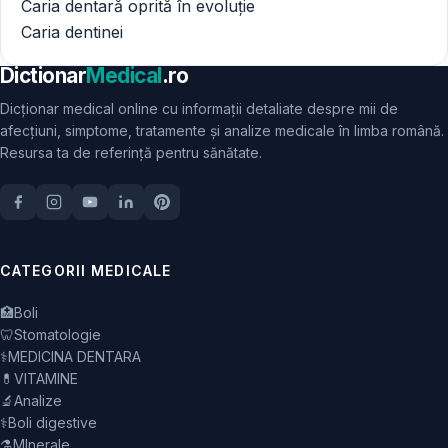
Caria dentară oprită în evoluție
Caria dentinei
Dictionar
Medical
.ro
Dicționar medical online cu informații detaliate despre mii de
afecțiuni, simptome, tratamente și analize medicale în limba română.
Resursa ta de referință pentru sănătate.
CATEGORII MEDICALE
🏥
Boli
🦷
Stomatologie
⚕️
MEDICINA DENTARA
💊
VITAMINE
🔬
Analize
⚕️
Boli digestive
⚗️
MInerale