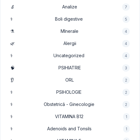
🔬
Analize
7
⚕️
Boli digestive
5
⚗️
MInerale
4
🌿
Alergii
4
⚕️
Uncategorized
4
🧠
PSIHIATRIE
3
👂
ORL
2
⚕️
PSIHOLOGIE
2
⚕️
Obstetrică - Ginecologie
2
⚕️
VITAMINA B12
1
⚕️
Adenoids and Tonsils
1