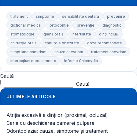
tratament
simptome
sensibilitate dentară
prevenire
dictionar medical
ortodonție
prevenție
diagnostic
stomatologie
igienă orală
infertilitate
dinți incluși
chirurgie orală
chirurgie obezitate
doze recomandate
simptome anevrism
cauze anevrism
tratament anevrism
interacțiuni medicamente
Infecție Chlamydia
Caută
Caută
ULTIMELE ARTICOLE
Atriția excesivă a dinților (proximal, ocluzal)
Carie cu deschiderea camerei pulpare
Odontoclazia: cauze, simptome și tratament