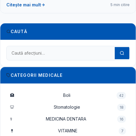
Citește mai mult
5 min citire
CAUTĂ
Caută în dicționarul medical
CATEGORII MEDICALE
🏥
Boli
42
🦷
Stomatologie
18
⚕️
MEDICINA DENTARA
16
💊
VITAMINE
7