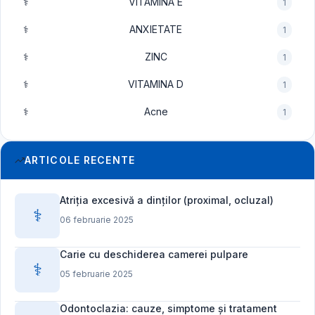
⚕️
VITAMINA E
1
⚕️
ANXIETATE
1
⚕️
ZINC
1
⚕️
VITAMINA D
1
⚕️
Acne
1
ARTICOLE RECENTE
Atriția excesivă a dinților (proximal, ocluzal)
⚕️
06 februarie 2025
Carie cu deschiderea camerei pulpare
⚕️
05 februarie 2025
Odontoclazia: cauze, simptome și tratament