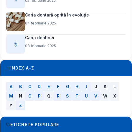
05 februarie 2025
Caria dentară oprită în evoluție
04 februarie 2025
Caria dentinei
⚕️
03 februarie 2025
INDEX A-Z
A
B
C
D
E
F
G
H
I
J
K
L
M
N
O
P
Q
R
S
T
U
V
W
X
Y
Z
ETICHETE POPULARE