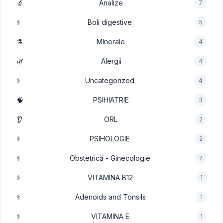
🔬
Analize
7
⚕️
Boli digestive
5
⚗️
MInerale
4
🌿
Alergii
4
⚕️
Uncategorized
4
🧠
PSIHIATRIE
3
👂
ORL
2
⚕️
PSIHOLOGIE
2
⚕️
Obstetrică - Ginecologie
2
⚕️
VITAMINA B12
1
⚕️
Adenoids and Tonsils
1
⚕️
VITAMINA E
1