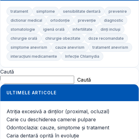
tratament
simptome
sensibilitate dentară
prevenire
dictionar medical
ortodonție
prevenție
diagnostic
stomatologie
igienă orală
infertilitate
dinți incluși
chirurgie orală
chirurgie obezitate
doze recomandate
simptome anevrism
cauze anevrism
tratament anevrism
interacțiuni medicamente
Infecție Chlamydia
Caută
Caută
ULTIMELE ARTICOLE
Atriția excesivă a dinților (proximal, ocluzal)
Carie cu deschiderea camerei pulpare
Odontoclazia: cauze, simptome și tratament
Caria dentară oprită în evoluție