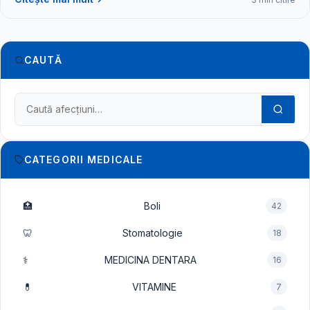
CAUTĂ
Caută în dicționarul medical
CATEGORII MEDICALE
🏥
Boli
42
🦷
Stomatologie
18
⚕️
MEDICINA DENTARA
16
💊
VITAMINE
7