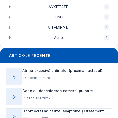
⚕️
ANXIETATE
1
⚕️
ZINC
1
⚕️
VITAMINA D
1
⚕️
Acne
1
ARTICOLE RECENTE
Atriția excesivă a dinților (proximal, ocluzal)
⚕️
06 februarie 2025
Carie cu deschiderea camerei pulpare
⚕️
05 februarie 2025
Odontoclazia: cauze, simptome și tratament
⚕️