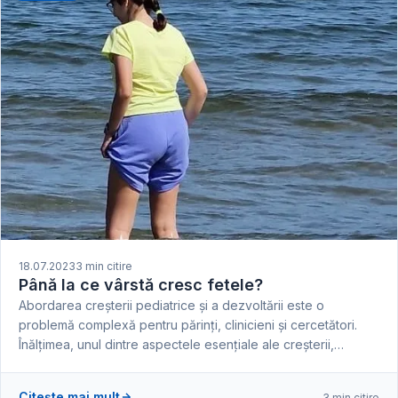
18.07.2023
3 min citire
Până la ce vârstă cresc fetele?
Abordarea creșterii pediatrice și a dezvoltării este o
problemă complexă pentru părinți, clinicieni și cercetători.
Înălțimea, unul dintre aspectele esențiale ale creșterii,…
Citește mai mult
3 min citire