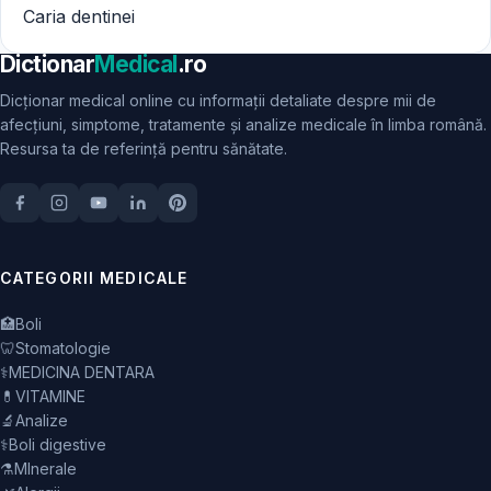
Caria dentinei
Dictionar
Medical
.ro
Dicționar medical online cu informații detaliate despre mii de
afecțiuni, simptome, tratamente și analize medicale în limba română.
Resursa ta de referință pentru sănătate.
CATEGORII MEDICALE
🏥
Boli
🦷
Stomatologie
⚕️
MEDICINA DENTARA
💊
VITAMINE
🔬
Analize
⚕️
Boli digestive
⚗️
MInerale