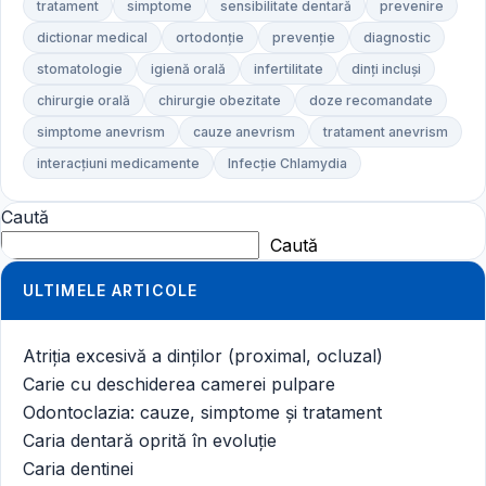
tratament
simptome
sensibilitate dentară
prevenire
dictionar medical
ortodonție
prevenție
diagnostic
stomatologie
igienă orală
infertilitate
dinți incluși
chirurgie orală
chirurgie obezitate
doze recomandate
simptome anevrism
cauze anevrism
tratament anevrism
interacțiuni medicamente
Infecție Chlamydia
Caută
Caută
ULTIMELE ARTICOLE
Atriția excesivă a dinților (proximal, ocluzal)
Carie cu deschiderea camerei pulpare
Odontoclazia: cauze, simptome și tratament
Caria dentară oprită în evoluție
Caria dentinei