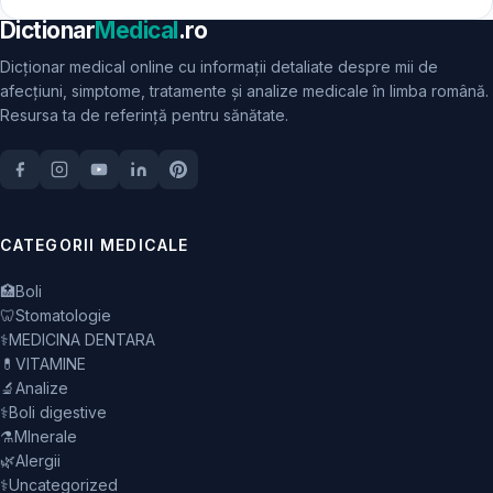
Dictionar
Medical
.ro
Dicționar medical online cu informații detaliate despre mii de
afecțiuni, simptome, tratamente și analize medicale în limba română.
Resursa ta de referință pentru sănătate.
CATEGORII MEDICALE
🏥
Boli
🦷
Stomatologie
⚕️
MEDICINA DENTARA
💊
VITAMINE
🔬
Analize
⚕️
Boli digestive
⚗️
MInerale
🌿
Alergii
⚕️
Uncategorized