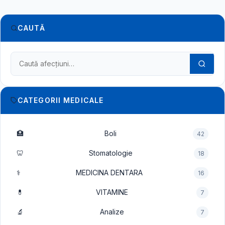
CAUTĂ
Caută în dicționarul medical
CATEGORII MEDICALE
🏥
Boli
42
🦷
Stomatologie
18
⚕️
MEDICINA DENTARA
16
💊
VITAMINE
7
🔬
Analize
7