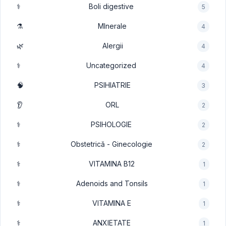
⚕️
Boli digestive
5
⚗️
MInerale
4
🌿
Alergii
4
⚕️
Uncategorized
4
🧠
PSIHIATRIE
3
👂
ORL
2
⚕️
PSIHOLOGIE
2
⚕️
Obstetrică - Ginecologie
2
⚕️
VITAMINA B12
1
⚕️
Adenoids and Tonsils
1
⚕️
VITAMINA E
1
⚕️
ANXIETATE
1