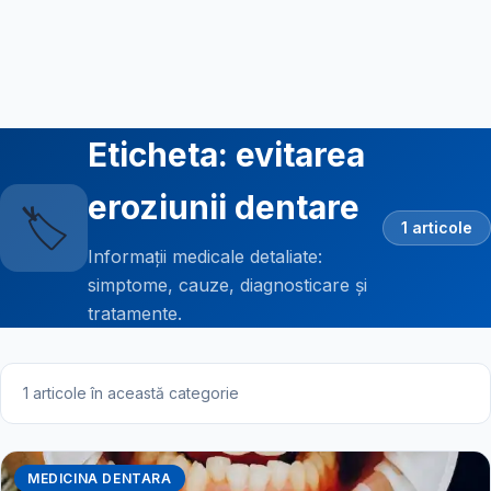
Eticheta: evitarea
eroziunii dentare
🏷️
1 articole
Informații medicale detaliate:
simptome, cauze, diagnosticare și
tratamente.
1 articole în această categorie
MEDICINA DENTARA