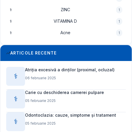
⚕️
ZINC
1
⚕️
VITAMINA D
1
⚕️
Acne
1
ARTICOLE RECENTE
Atriția excesivă a dinților (proximal, ocluzal)
⚕️
06 februarie 2025
Carie cu deschiderea camerei pulpare
⚕️
05 februarie 2025
Odontoclazia: cauze, simptome și tratament
⚕️
05 februarie 2025