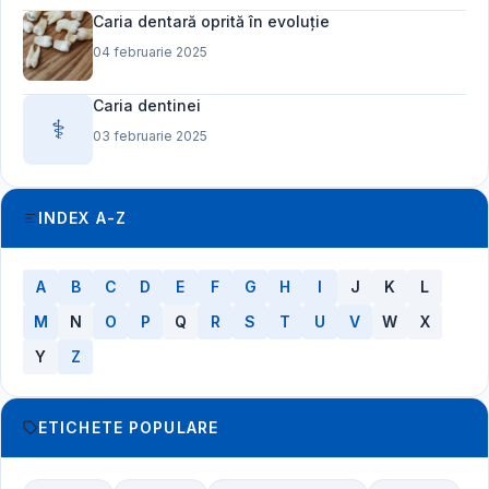
Caria dentară oprită în evoluție
04 februarie 2025
Caria dentinei
⚕️
03 februarie 2025
INDEX A-Z
A
B
C
D
E
F
G
H
I
J
K
L
M
N
O
P
Q
R
S
T
U
V
W
X
Y
Z
ETICHETE POPULARE