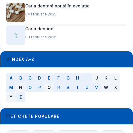
Caria dentară oprită în evoluție
04 februarie 2025
Caria dentinei
⚕️
03 februarie 2025
INDEX A-Z
A
B
C
D
E
F
G
H
I
J
K
L
M
N
O
P
Q
R
S
T
U
V
W
X
Y
Z
ETICHETE POPULARE