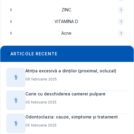
⚕️
ZINC
1
⚕️
VITAMINA D
1
⚕️
Acne
1
ARTICOLE RECENTE
Atriția excesivă a dinților (proximal, ocluzal)
⚕️
06 februarie 2025
Carie cu deschiderea camerei pulpare
⚕️
05 februarie 2025
Odontoclazia: cauze, simptome și tratament
⚕️
05 februarie 2025