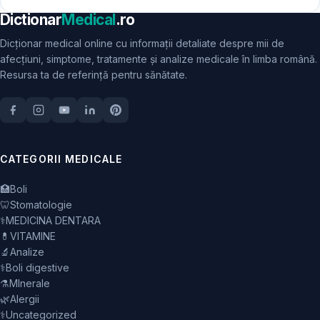
Dictionar
Medical
.ro
Dicționar medical online cu informații detaliate despre mii de
afecțiuni, simptome, tratamente și analize medicale în limba română.
Resursa ta de referință pentru sănătate.
CATEGORII MEDICALE
🏥
Boli
🦷
Stomatologie
⚕️
MEDICINA DENTARA
💊
VITAMINE
🔬
Analize
⚕️
Boli digestive
⚗️
MInerale
🌿
Alergii
⚕️
Uncategorized