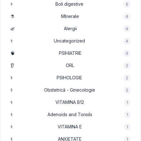
⚕️
Boli digestive
5
⚗️
MInerale
4
🌿
Alergii
4
⚕️
Uncategorized
4
🧠
PSIHIATRIE
3
👂
ORL
2
⚕️
PSIHOLOGIE
2
⚕️
Obstetrică - Ginecologie
2
⚕️
VITAMINA B12
1
⚕️
Adenoids and Tonsils
1
⚕️
VITAMINA E
1
⚕️
ANXIETATE
1