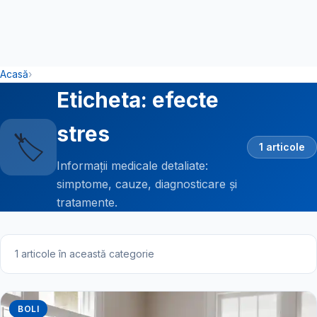
Acasă
›
Eticheta: efecte
stres
🏷️
1 articole
Informații medicale detaliate:
simptome, cauze, diagnosticare și
tratamente.
1 articole în această categorie
BOLI