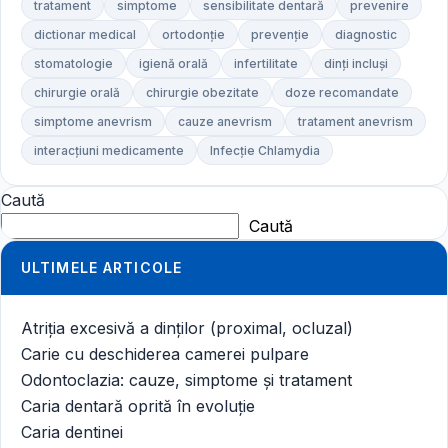
tratament
simptome
sensibilitate dentară
prevenire
dictionar medical
ortodonție
prevenție
diagnostic
stomatologie
igienă orală
infertilitate
dinți incluși
chirurgie orală
chirurgie obezitate
doze recomandate
simptome anevrism
cauze anevrism
tratament anevrism
interacțiuni medicamente
Infecție Chlamydia
Caută
Caută
ULTIMELE ARTICOLE
Atriția excesivă a dinților (proximal, ocluzal)
Carie cu deschiderea camerei pulpare
Odontoclazia: cauze, simptome și tratament
Caria dentară oprită în evoluție
Caria dentinei