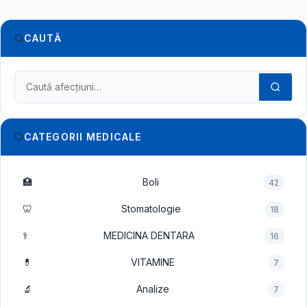
CAUTĂ
Caută în dicționarul medical
CATEGORII MEDICALE
🏥
Boli
42
🦷
Stomatologie
18
⚕️
MEDICINA DENTARA
16
💊
VITAMINE
7
🔬
Analize
7