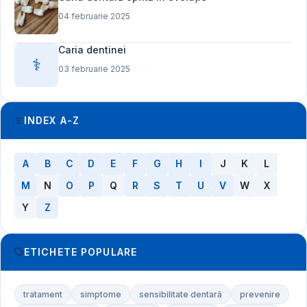
04 februarie 2025
Caria dentinei
⚕️
03 februarie 2025
INDEX A-Z
A
B
C
D
E
F
G
H
I
J
K
L
M
N
O
P
Q
R
S
T
U
V
W
X
Y
Z
ETICHETE POPULARE
tratament
simptome
sensibilitate dentară
prevenire