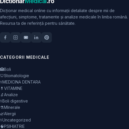
Dictionar
Medical
.ro
Dicționar medical online cu informații detaliate despre mii de
afecțiuni, simptome, tratamente și analize medicale în limba română.
Resursa ta de referință pentru sănătate.
CATEGORII MEDICALE
🏥
Boli
🦷
Stomatologie
⚕️
MEDICINA DENTARA
💊
VITAMINE
🔬
Analize
⚕️
Boli digestive
⚗️
MInerale
🌿
Alergii
⚕️
Uncategorized
🧠
PSIHIATRIE