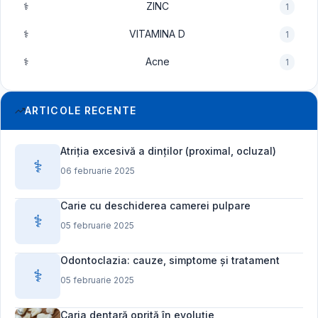
⚕️
ZINC
1
⚕️
VITAMINA D
1
⚕️
Acne
1
ARTICOLE RECENTE
Atriția excesivă a dinților (proximal, ocluzal)
⚕️
06 februarie 2025
Carie cu deschiderea camerei pulpare
⚕️
05 februarie 2025
Odontoclazia: cauze, simptome și tratament
⚕️
05 februarie 2025
Caria dentară oprită în evoluție