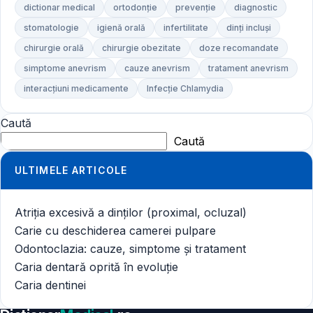
dictionar medical
ortodonție
prevenție
diagnostic
stomatologie
igienă orală
infertilitate
dinți incluși
chirurgie orală
chirurgie obezitate
doze recomandate
simptome anevrism
cauze anevrism
tratament anevrism
interacțiuni medicamente
Infecție Chlamydia
Caută
Caută
ULTIMELE ARTICOLE
Atriția excesivă a dinților (proximal, ocluzal)
Carie cu deschiderea camerei pulpare
Odontoclazia: cauze, simptome și tratament
Caria dentară oprită în evoluție
Caria dentinei