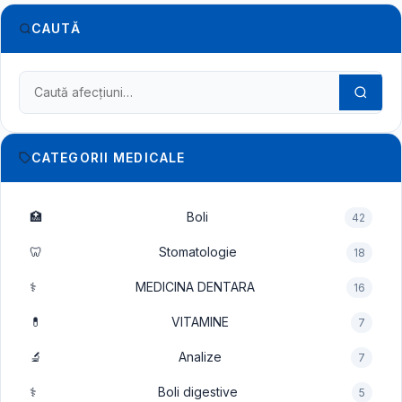
CAUTĂ
Caută în dicționarul medical
CATEGORII MEDICALE
🏥
Boli
42
🦷
Stomatologie
18
⚕️
MEDICINA DENTARA
16
💊
VITAMINE
7
🔬
Analize
7
⚕️
Boli digestive
5