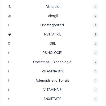
⚗️
MInerale
4
🌿
Alergii
4
⚕️
Uncategorized
4
🧠
PSIHIATRIE
3
👂
ORL
2
⚕️
PSIHOLOGIE
2
⚕️
Obstetrică - Ginecologie
2
⚕️
VITAMINA B12
1
⚕️
Adenoids and Tonsils
1
⚕️
VITAMINA E
1
⚕️
ANXIETATE
1