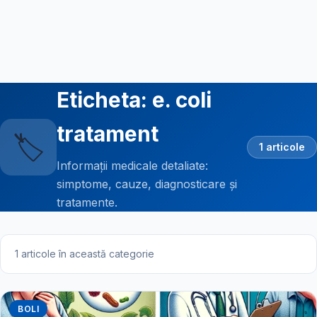
Eticheta: e. coli
tratament
🏷️
1 articole
Informații medicale detaliate:
simptome, cauze, diagnosticare și
tratamente.
1 articole în această categorie
BOLI