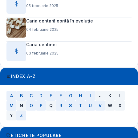
⚕️
05 februarie 2025
Caria dentară oprită în evoluție
04 februarie 2025
Caria dentinei
⚕️
03 februarie 2025
INDEX A-Z
A
B
C
D
E
F
G
H
I
J
K
L
M
N
O
P
Q
R
S
T
U
V
W
X
Y
Z
ETICHETE POPULARE