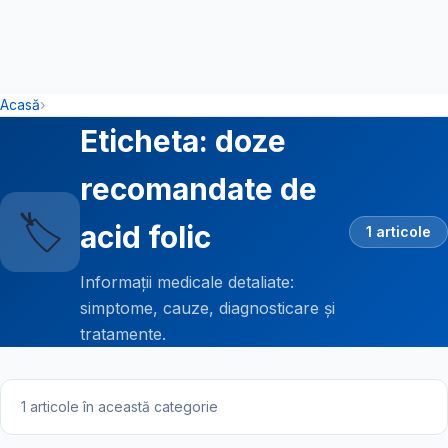
Acasă
›
Eticheta: doze
recomandate de
🏷️
acid folic
1 articole
Informații medicale detaliate:
simptome, cauze, diagnosticare și
tratamente.
1 articole în această categorie