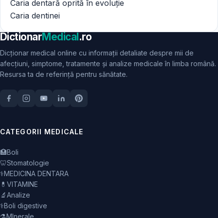
Caria dentară oprită în evoluție
Caria dentinei
Dictionar
Medical
.ro
Dicționar medical online cu informații detaliate despre mii de
afecțiuni, simptome, tratamente și analize medicale în limba română.
Resursa ta de referință pentru sănătate.
CATEGORII MEDICALE
🏥
Boli
🦷
Stomatologie
⚕️
MEDICINA DENTARA
💊
VITAMINE
🔬
Analize
⚕️
Boli digestive
⚗️
MInerale