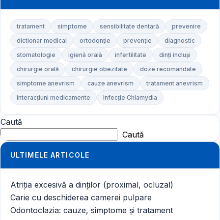
tratament
simptome
sensibilitate dentară
prevenire
dictionar medical
ortodonție
prevenție
diagnostic
stomatologie
igienă orală
infertilitate
dinți incluși
chirurgie orală
chirurgie obezitate
doze recomandate
simptome anevrism
cauze anevrism
tratament anevrism
interacțiuni medicamente
Infecție Chlamydia
Caută
Caută
ULTIMELE ARTICOLE
Atriția excesivă a dinților (proximal, ocluzal)
Carie cu deschiderea camerei pulpare
Odontoclazia: cauze, simptome și tratament