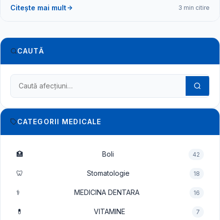
Citește mai mult
3 min citire
CAUTĂ
Caută în dicționarul medical
CATEGORII MEDICALE
🏥
Boli
42
🦷
Stomatologie
18
⚕️
MEDICINA DENTARA
16
💊
VITAMINE
7