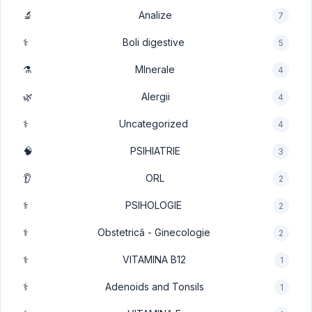
🔬
Analize
7
⚕️
Boli digestive
5
⚗️
MInerale
4
🌿
Alergii
4
⚕️
Uncategorized
4
🧠
PSIHIATRIE
3
👂
ORL
2
⚕️
PSIHOLOGIE
2
⚕️
Obstetrică - Ginecologie
2
⚕️
VITAMINA B12
1
⚕️
Adenoids and Tonsils
1