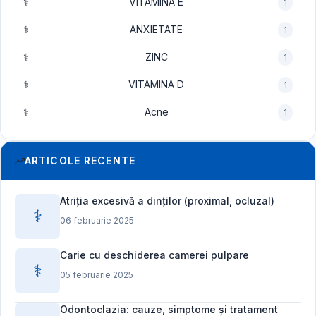
⚕️
VITAMINA E
1
⚕️
ANXIETATE
1
⚕️
ZINC
1
⚕️
VITAMINA D
1
⚕️
Acne
1
ARTICOLE RECENTE
Atriția excesivă a dinților (proximal, ocluzal)
⚕️
06 februarie 2025
Carie cu deschiderea camerei pulpare
⚕️
05 februarie 2025
Odontoclazia: cauze, simptome și tratament