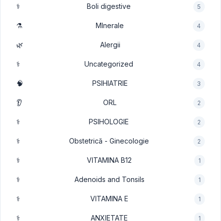
⚕️
Boli digestive
5
⚗️
MInerale
4
🌿
Alergii
4
⚕️
Uncategorized
4
🧠
PSIHIATRIE
3
👂
ORL
2
⚕️
PSIHOLOGIE
2
⚕️
Obstetrică - Ginecologie
2
⚕️
VITAMINA B12
1
⚕️
Adenoids and Tonsils
1
⚕️
VITAMINA E
1
⚕️
ANXIETATE
1