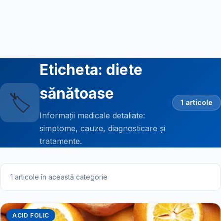
Eticheta: diete
sănătoase
🏷️
1 articole
Informații medicale detaliate:
simptome, cauze, diagnosticare și
tratamente.
1 articole în această categorie
ACID FOLIC