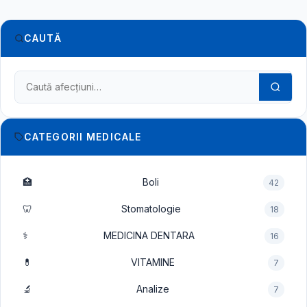
CAUTĂ
Caută în dicționarul medical
CATEGORII MEDICALE
🏥
Boli
42
🦷
Stomatologie
18
⚕️
MEDICINA DENTARA
16
💊
VITAMINE
7
🔬
Analize
7