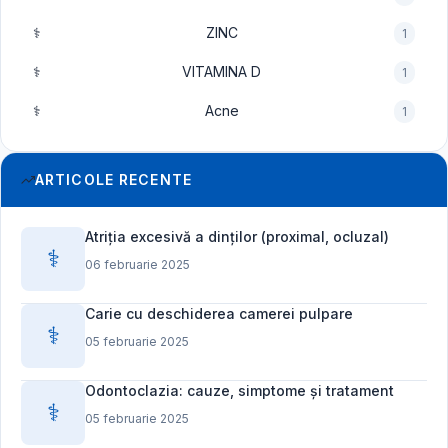
⚕️
ZINC
1
⚕️
VITAMINA D
1
⚕️
Acne
1
ARTICOLE RECENTE
Atriția excesivă a dinților (proximal, ocluzal)
⚕️
06 februarie 2025
Carie cu deschiderea camerei pulpare
⚕️
05 februarie 2025
Odontoclazia: cauze, simptome și tratament
⚕️
05 februarie 2025