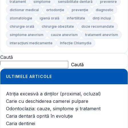
tratament
simptome
sensibilitate dentară
prevenire
dictionar medical
ortodonție
prevenție
diagnostic
stomatologie
igienă orală
infertilitate
dinți incluși
chirurgie orală
chirurgie obezitate
doze recomandate
simptome anevrism
cauze anevrism
tratament anevrism
interacțiuni medicamente
Infecție Chlamydia
Caută
Caută
ULTIMELE ARTICOLE
Atriția excesivă a dinților (proximal, ocluzal)
Carie cu deschiderea camerei pulpare
Odontoclazia: cauze, simptome și tratament
Caria dentară oprită în evoluție
Caria dentinei