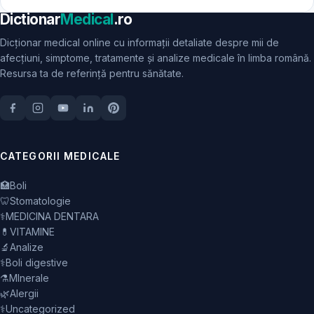
Dictionar
Medical
.ro
Dicționar medical online cu informații detaliate despre mii de
afecțiuni, simptome, tratamente și analize medicale în limba română.
Resursa ta de referință pentru sănătate.
CATEGORII MEDICALE
🏥
Boli
🦷
Stomatologie
⚕️
MEDICINA DENTARA
💊
VITAMINE
🔬
Analize
⚕️
Boli digestive
⚗️
MInerale
🌿
Alergii
⚕️
Uncategorized