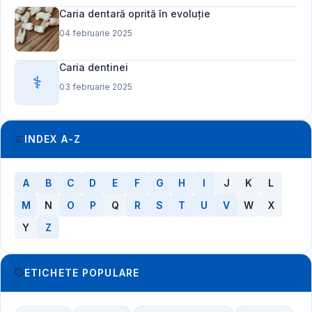
Caria dentară oprită în evoluție
04 februarie 2025
Caria dentinei
⚕️
03 februarie 2025
INDEX A-Z
A
B
C
D
E
F
G
H
I
J
K
L
M
N
O
P
Q
R
S
T
U
V
W
X
Y
Z
ETICHETE POPULARE