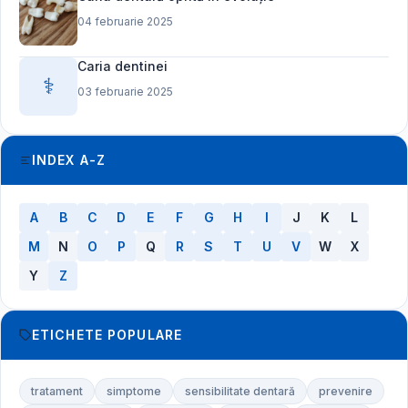
04 februarie 2025
Caria dentinei
⚕️
03 februarie 2025
INDEX A-Z
A
B
C
D
E
F
G
H
I
J
K
L
M
N
O
P
Q
R
S
T
U
V
W
X
Y
Z
ETICHETE POPULARE
tratament
simptome
sensibilitate dentară
prevenire