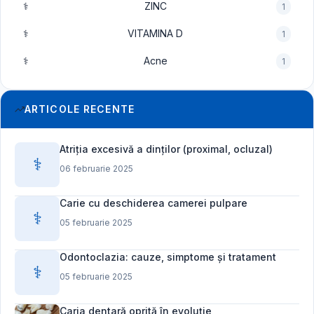
⚕️
ZINC
1
⚕️
VITAMINA D
1
⚕️
Acne
1
ARTICOLE RECENTE
Atriția excesivă a dinților (proximal, ocluzal)
⚕️
06 februarie 2025
Carie cu deschiderea camerei pulpare
⚕️
05 februarie 2025
Odontoclazia: cauze, simptome și tratament
⚕️
05 februarie 2025
Caria dentară oprită în evoluție