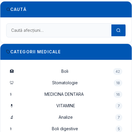
CAUTĂ
Caută în dicționarul medical
CATEGORII MEDICALE
🏥
Boli
42
🦷
Stomatologie
18
⚕️
MEDICINA DENTARA
16
💊
VITAMINE
7
🔬
Analize
7
⚕️
Boli digestive
5