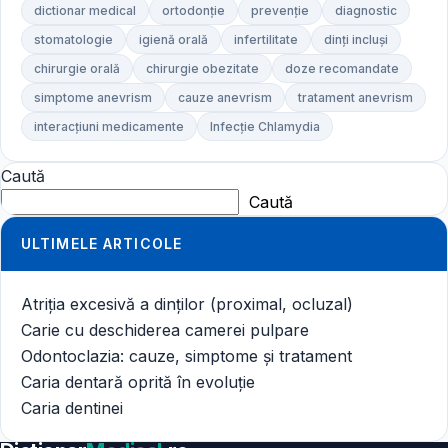
dictionar medical
ortodonție
prevenție
diagnostic
stomatologie
igienă orală
infertilitate
dinți incluși
chirurgie orală
chirurgie obezitate
doze recomandate
simptome anevrism
cauze anevrism
tratament anevrism
interacțiuni medicamente
Infecție Chlamydia
Caută
Caută
ULTIMELE ARTICOLE
Atriția excesivă a dinților (proximal, ocluzal)
Carie cu deschiderea camerei pulpare
Odontoclazia: cauze, simptome și tratament
Caria dentară oprită în evoluție
Caria dentinei