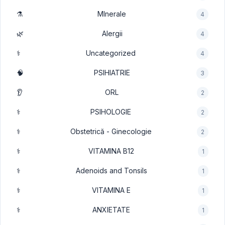
⚗️
MInerale
4
🌿
Alergii
4
⚕️
Uncategorized
4
🧠
PSIHIATRIE
3
👂
ORL
2
⚕️
PSIHOLOGIE
2
⚕️
Obstetrică - Ginecologie
2
⚕️
VITAMINA B12
1
⚕️
Adenoids and Tonsils
1
⚕️
VITAMINA E
1
⚕️
ANXIETATE
1