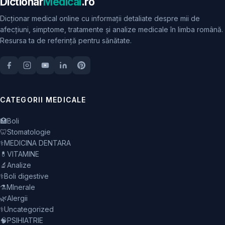
Dictionar
Medical
.ro
Dicționar medical online cu informații detaliate despre mii de
afecțiuni, simptome, tratamente și analize medicale în limba română.
Resursa ta de referință pentru sănătate.
CATEGORII MEDICALE
🏥
Boli
🦷
Stomatologie
⚕️
MEDICINA DENTARA
💊
VITAMINE
🔬
Analize
⚕️
Boli digestive
⚗️
MInerale
🌿
Alergii
⚕️
Uncategorized
🧠
PSIHIATRIE