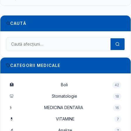
CAUTĂ
Caută în dicționarul medical
CATEGORII MEDICALE
🏥
Boli
42
🦷
Stomatologie
18
⚕️
MEDICINA DENTARA
16
💊
VITAMINE
7
🔬
Analize
7