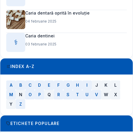
Caria dentară oprită în evoluție
04 februarie 2025
Caria dentinei
⚕️
03 februarie 2025
INDEX A-Z
A
B
C
D
E
F
G
H
I
J
K
L
M
N
O
P
Q
R
S
T
U
V
W
X
Y
Z
ETICHETE POPULARE