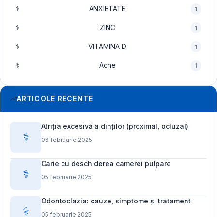
⚕️
ANXIETATE
1
⚕️
ZINC
1
⚕️
VITAMINA D
1
⚕️
Acne
1
ARTICOLE RECENTE
Atriția excesivă a dinților (proximal, ocluzal)
⚕️
06 februarie 2025
Carie cu deschiderea camerei pulpare
⚕️
05 februarie 2025
Odontoclazia: cauze, simptome și tratament
⚕️
05 februarie 2025