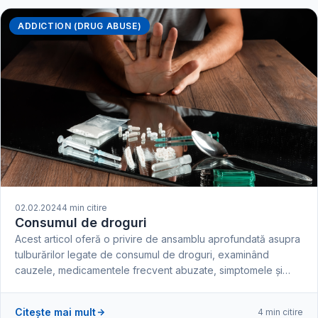
ADDICTION (DRUG ABUSE)
02.02.2024
4 min citire
Consumul de droguri
Acest articol oferă o privire de ansamblu aprofundată asupra
tulburărilor legate de consumul de droguri, examinând
cauzele, medicamentele frecvent abuzate, simptomele și…
Citește mai mult
4 min citire