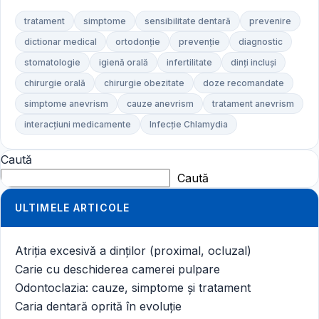
tratament
simptome
sensibilitate dentară
prevenire
dictionar medical
ortodonție
prevenție
diagnostic
stomatologie
igienă orală
infertilitate
dinți incluși
chirurgie orală
chirurgie obezitate
doze recomandate
simptome anevrism
cauze anevrism
tratament anevrism
interacțiuni medicamente
Infecție Chlamydia
Caută
Caută
ULTIMELE ARTICOLE
Atriția excesivă a dinților (proximal, ocluzal)
Carie cu deschiderea camerei pulpare
Odontoclazia: cauze, simptome și tratament
Caria dentară oprită în evoluție