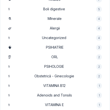
⚕️
Boli digestive
5
⚗️
MInerale
4
🌿
Alergii
4
⚕️
Uncategorized
4
🧠
PSIHIATRIE
3
👂
ORL
2
⚕️
PSIHOLOGIE
2
⚕️
Obstetrică - Ginecologie
2
⚕️
VITAMINA B12
1
⚕️
Adenoids and Tonsils
1
⚕️
VITAMINA E
1