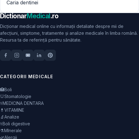
Caria dentinei
Dictionar
Medical
.ro
Dicționar medical online cu informații detaliate despre mii de
afecțiuni, simptome, tratamente și analize medicale în limba română.
Resursa ta de referință pentru sănătate.
CATEGORII MEDICALE
🏥
Boli
🦷
Stomatologie
⚕️
MEDICINA DENTARA
💊
VITAMINE
🔬
Analize
⚕️
Boli digestive
⚗️
MInerale
🌿
Alergii