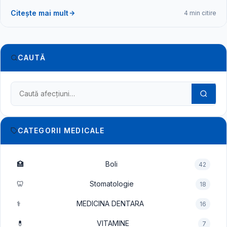
Citește mai mult
4 min citire
CAUTĂ
Caută în dicționarul medical
CATEGORII MEDICALE
🏥
Boli
42
🦷
Stomatologie
18
⚕️
MEDICINA DENTARA
16
💊
VITAMINE
7