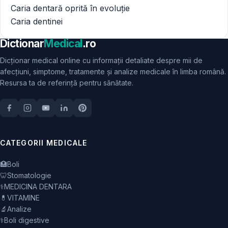
Caria dentară oprită în evoluție
Caria dentinei
Dictionar
Medical
.ro
Dicționar medical online cu informații detaliate despre mii de
afecțiuni, simptome, tratamente și analize medicale în limba română.
Resursa ta de referință pentru sănătate.
CATEGORII MEDICALE
🏥
Boli
🦷
Stomatologie
⚕️
MEDICINA DENTARA
💊
VITAMINE
🔬
Analize
⚕️
Boli digestive