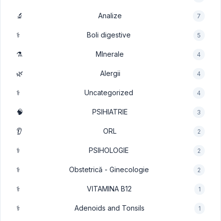
🔬
Analize
7
⚕️
Boli digestive
5
⚗️
MInerale
4
🌿
Alergii
4
⚕️
Uncategorized
4
🧠
PSIHIATRIE
3
👂
ORL
2
⚕️
PSIHOLOGIE
2
⚕️
Obstetrică - Ginecologie
2
⚕️
VITAMINA B12
1
⚕️
Adenoids and Tonsils
1