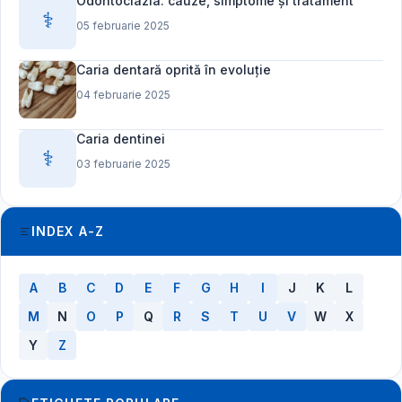
Odontoclazia: cauze, simptome și tratament
⚕️
05 februarie 2025
Caria dentară oprită în evoluție
04 februarie 2025
Caria dentinei
⚕️
03 februarie 2025
INDEX A-Z
A
B
C
D
E
F
G
H
I
J
K
L
M
N
O
P
Q
R
S
T
U
V
W
X
Y
Z