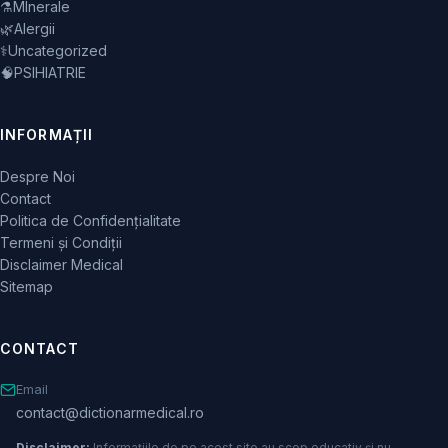
⚗️
MInerale
🌿
Alergii
⚕️
Uncategorized
🧠
PSIHIATRIE
INFORMAȚII
Despre Noi
Contact
Politica de Confidențialitate
Termeni și Condiții
Disclaimer Medical
Sitemap
CONTACT
Email
contact@dictionarmedical.ro
Disclaimer:
Informațiile de pe acest site au scop educativ și nu