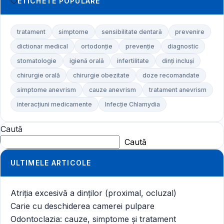
ETICHETE POPULARE
tratament
simptome
sensibilitate dentară
prevenire
dictionar medical
ortodonție
prevenție
diagnostic
stomatologie
igienă orală
infertilitate
dinți incluși
chirurgie orală
chirurgie obezitate
doze recomandate
simptome anevrism
cauze anevrism
tratament anevrism
interacțiuni medicamente
Infecție Chlamydia
Caută
Caută
ULTIMELE ARTICOLE
Atriția excesivă a dinților (proximal, ocluzal)
Carie cu deschiderea camerei pulpare
Odontoclazia: cauze, simptome și tratament