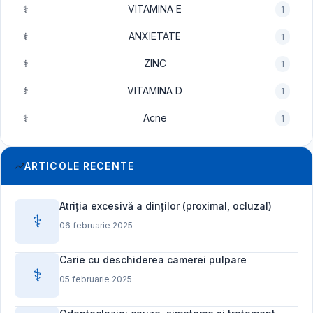
⚕️
VITAMINA E
1
⚕️
ANXIETATE
1
⚕️
ZINC
1
⚕️
VITAMINA D
1
⚕️
Acne
1
ARTICOLE RECENTE
Atriția excesivă a dinților (proximal, ocluzal)
⚕️
06 februarie 2025
Carie cu deschiderea camerei pulpare
⚕️
05 februarie 2025