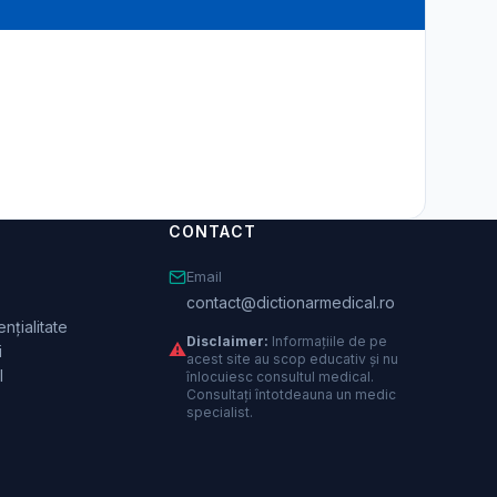
CONTACT
Email
contact@dictionarmedical.ro
nțialitate
Disclaimer:
Informațiile de pe
⚠️
i
acest site au scop educativ și nu
l
înlocuiesc consultul medical.
Consultați întotdeauna un medic
specialist.