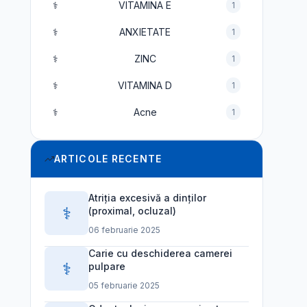
⚕️
VITAMINA E
1
⚕️
ANXIETATE
1
⚕️
ZINC
1
⚕️
VITAMINA D
1
⚕️
Acne
1
ARTICOLE RECENTE
Atriția excesivă a dinților
⚕️
(proximal, ocluzal)
06 februarie 2025
Carie cu deschiderea camerei
⚕️
pulpare
05 februarie 2025