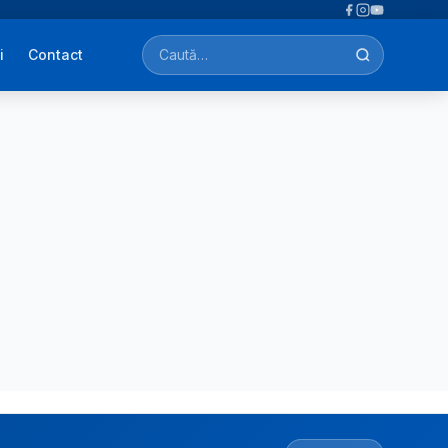
i
Contact
Caută afecțiuni, tratamente, simptome…