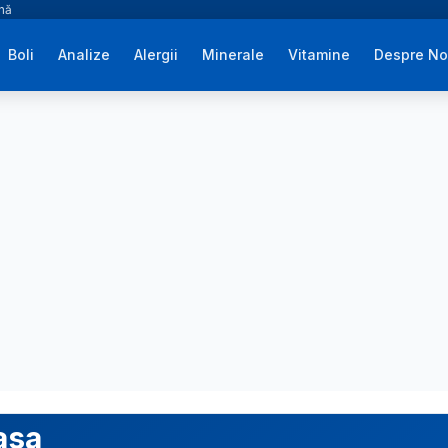
ână
Boli
Analize
Alergii
Minerale
Vitamine
Despre No
oasa