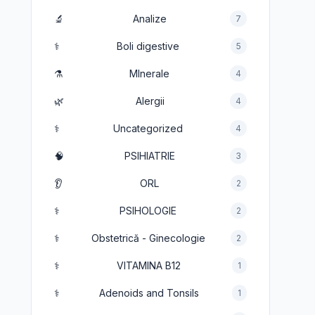
🔬
Analize
7
⚕️
Boli digestive
5
⚗️
MInerale
4
🌿
Alergii
4
⚕️
Uncategorized
4
🧠
PSIHIATRIE
3
👂
ORL
2
⚕️
PSIHOLOGIE
2
⚕️
Obstetrică - Ginecologie
2
⚕️
VITAMINA B12
1
⚕️
Adenoids and Tonsils
1