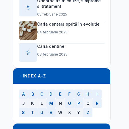
Odontoclazia: cauze, simptome
⚕️
și tratament
05 februarie 2025
Caria dentară oprită în evoluție
04 februarie 2025
Caria dentinei
⚕️
03 februarie 2025
INDEX A-Z
A
B
C
D
E
F
G
H
I
J
K
L
M
N
O
P
Q
R
S
T
U
V
W
X
Y
Z