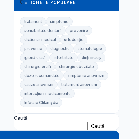
ETICHETE POPULARE
tratament
simptome
sensibilitate dentară
prevenire
dictionar medical
ortodonție
prevenție
diagnostic
stomatologie
igienă orală
infertilitate
dinți incluși
chirurgie orală
chirurgie obezitate
doze recomandate
simptome anevrism
cauze anevrism
tratament anevrism
interacțiuni medicamente
Infecție Chlamydia
Caută
Caută