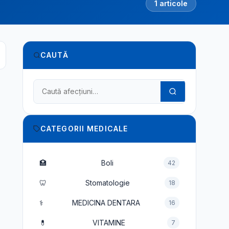
1 articole
CAUTĂ
Caută în dicționarul medical
CATEGORII MEDICALE
🏥
Boli
42
🦷
Stomatologie
18
⚕️
MEDICINA DENTARA
16
💊
VITAMINE
7