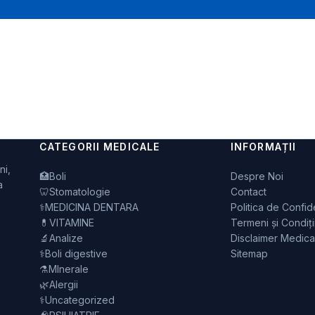
CATEGORII MEDICALE
INFORMAȚII
ni,
🏥
Boli
Despre Noi
a
🦷
Stomatologie
Contact
⚕️
MEDICINA DENTARA
Politica de Confide
💊
VITAMINE
Termeni și Condiți
🔬
Analize
Disclaimer Medica
⚕️
Boli digestive
Sitemap
⚗️
MInerale
🌿
Alergii
⚕️
Uncategorized