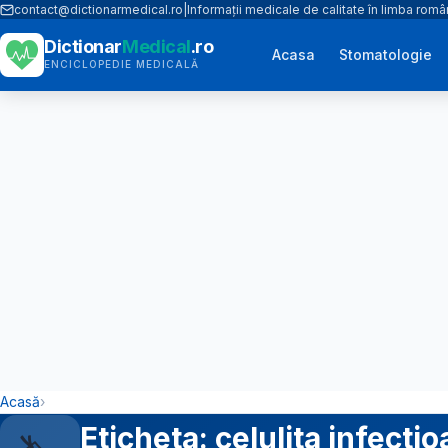
contact@dictionarmedical.ro
|
Informații medicale de calitate în limba rom
Dictionar
Medical
.ro
Acasa
Stomatologie
ENCICLOPEDIE MEDICALĂ
Acasă
›
Eticheta: celulita infecti