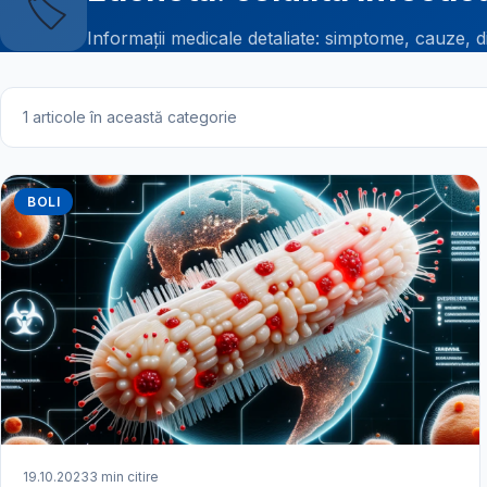
🏷️
Informații medicale detaliate: simptome, cauze, d
1 articole în această categorie
BOLI
19.10.2023
3 min citire