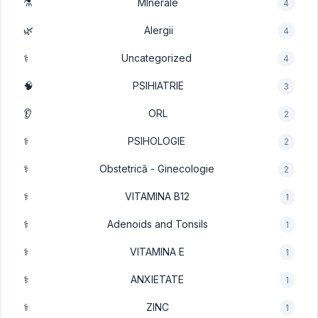
⚗️
MInerale
4
🌿
Alergii
4
⚕️
Uncategorized
4
🧠
PSIHIATRIE
3
👂
ORL
2
⚕️
PSIHOLOGIE
2
⚕️
Obstetrică - Ginecologie
2
⚕️
VITAMINA B12
1
⚕️
Adenoids and Tonsils
1
⚕️
VITAMINA E
1
⚕️
ANXIETATE
1
⚕️
ZINC
1