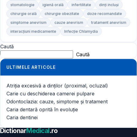
stomatologie
igienă orală
infertilitate
dinți incluși
chirurgie orală
chirurgie obezitate
doze recomandate
simptome anevrism
cauze anevrism
tratament anevrism
interacțiuni medicamente
Infecție Chlamydia
Caută
Caută
ULTIMELE ARTICOLE
Atriția excesivă a dinților (proximal, ocluzal)
Carie cu deschiderea camerei pulpare
Odontoclazia: cauze, simptome și tratament
Caria dentară oprită în evoluție
Caria dentinei
Dictionar
Medical
.ro