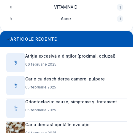
⚕️
VITAMINA D
1
⚕️
Acne
1
ARTICOLE RECENTE
Atriția excesivă a dinților (proximal, ocluzal)
⚕️
06 februarie 2025
Carie cu deschiderea camerei pulpare
⚕️
05 februarie 2025
Odontoclazia: cauze, simptome și tratament
⚕️
05 februarie 2025
Caria dentară oprită în evoluție
04 februarie 2025