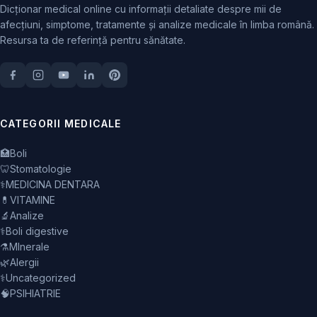
Dicționar medical online cu informații detaliate despre mii de
afecțiuni, simptome, tratamente și analize medicale în limba română.
Resursa ta de referință pentru sănătate.
CATEGORII MEDICALE
🏥
Boli
🦷
Stomatologie
⚕️
MEDICINA DENTARA
💊
VITAMINE
🔬
Analize
⚕️
Boli digestive
⚗️
MInerale
🌿
Alergii
⚕️
Uncategorized
🧠
PSIHIATRIE