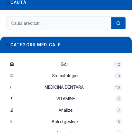
CAUTĂ
Caută în dicționarul medical
CATEGORII MEDICALE
🏥
Boli
42
🦷
Stomatologie
18
⚕️
MEDICINA DENTARA
16
💊
VITAMINE
7
🔬
Analize
7
⚕️
Boli digestive
5