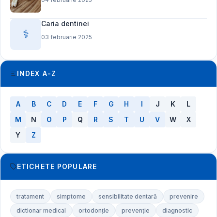
Caria dentinei
⚕️
03 februarie 2025
INDEX A-Z
A
B
C
D
E
F
G
H
I
J
K
L
M
N
O
P
Q
R
S
T
U
V
W
X
Y
Z
ETICHETE POPULARE
tratament
simptome
sensibilitate dentară
prevenire
dictionar medical
ortodonție
prevenție
diagnostic