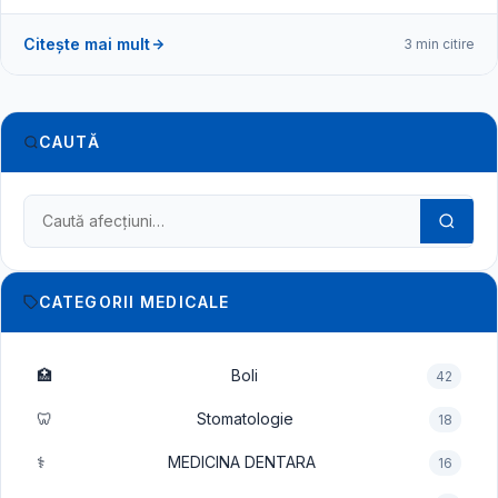
Citește mai mult
3 min citire
CAUTĂ
Caută în dicționarul medical
CATEGORII MEDICALE
🏥
Boli
42
🦷
Stomatologie
18
⚕️
MEDICINA DENTARA
16