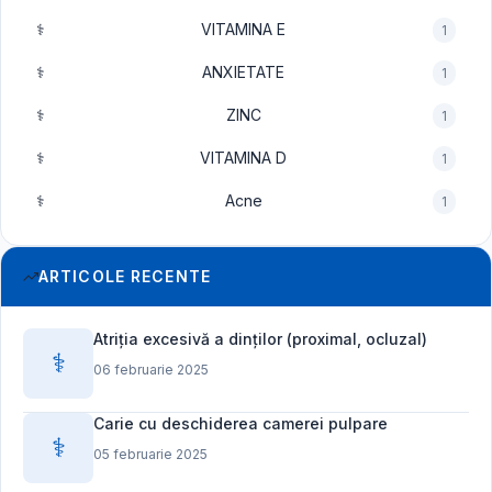
⚕️
VITAMINA E
1
⚕️
ANXIETATE
1
⚕️
ZINC
1
⚕️
VITAMINA D
1
⚕️
Acne
1
ARTICOLE RECENTE
Atriția excesivă a dinților (proximal, ocluzal)
⚕️
06 februarie 2025
Carie cu deschiderea camerei pulpare
⚕️
05 februarie 2025