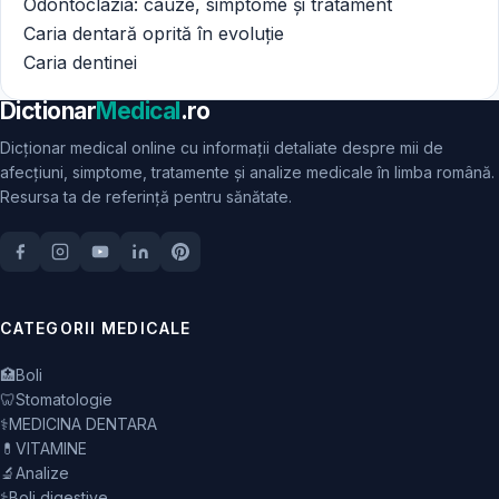
Odontoclazia: cauze, simptome și tratament
Caria dentară oprită în evoluție
Caria dentinei
Dictionar
Medical
.ro
Dicționar medical online cu informații detaliate despre mii de
afecțiuni, simptome, tratamente și analize medicale în limba română.
Resursa ta de referință pentru sănătate.
CATEGORII MEDICALE
🏥
Boli
🦷
Stomatologie
⚕️
MEDICINA DENTARA
💊
VITAMINE
🔬
Analize
⚕️
Boli digestive