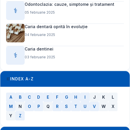
Odontoclazia: cauze, simptome și tratament
⚕️
05 februarie 2025
Caria dentară oprită în evoluție
04 februarie 2025
Caria dentinei
⚕️
03 februarie 2025
INDEX A-Z
A
B
C
D
E
F
G
H
I
J
K
L
M
N
O
P
Q
R
S
T
U
V
W
X
Y
Z