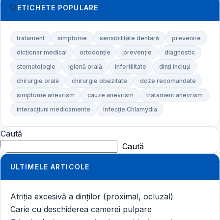
ETICHETE POPULARE
tratament
simptome
sensibilitate dentară
prevenire
dictionar medical
ortodonție
prevenție
diagnostic
stomatologie
igienă orală
infertilitate
dinți incluși
chirurgie orală
chirurgie obezitate
doze recomandate
simptome anevrism
cauze anevrism
tratament anevrism
interacțiuni medicamente
Infecție Chlamydia
Caută
Caută
ULTIMELE ARTICOLE
Atriția excesivă a dinților (proximal, ocluzal)
Carie cu deschiderea camerei pulpare