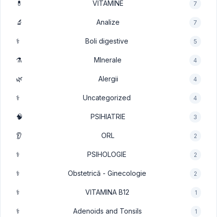
💊
VITAMINE
7
🔬
Analize
7
⚕️
Boli digestive
5
⚗️
MInerale
4
🌿
Alergii
4
⚕️
Uncategorized
4
🧠
PSIHIATRIE
3
👂
ORL
2
⚕️
PSIHOLOGIE
2
⚕️
Obstetrică - Ginecologie
2
⚕️
VITAMINA B12
1
⚕️
Adenoids and Tonsils
1