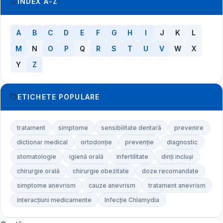
INDEX A-Z
A
B
C
D
E
F
G
H
I
J
K
L
M
N
O
P
Q
R
S
T
U
V
W
X
Y
Z
ETICHETE POPULARE
tratament
simptome
sensibilitate dentară
prevenire
dictionar medical
ortodonție
prevenție
diagnostic
stomatologie
igienă orală
infertilitate
dinți incluși
chirurgie orală
chirurgie obezitate
doze recomandate
simptome anevrism
cauze anevrism
tratament anevrism
interacțiuni medicamente
Infecție Chlamydia