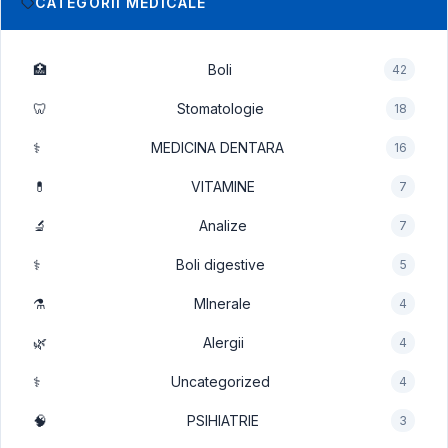
CATEGORII MEDICALE
🏥
Boli
42
🦷
Stomatologie
18
⚕️
MEDICINA DENTARA
16
💊
VITAMINE
7
🔬
Analize
7
⚕️
Boli digestive
5
⚗️
MInerale
4
🌿
Alergii
4
⚕️
Uncategorized
4
🧠
PSIHIATRIE
3