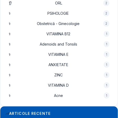
👂
ORL
2
⚕️
PSIHOLOGIE
2
⚕️
Obstetrică - Ginecologie
2
⚕️
VITAMINA B12
1
⚕️
Adenoids and Tonsils
1
⚕️
VITAMINA E
1
⚕️
ANXIETATE
1
⚕️
ZINC
1
⚕️
VITAMINA D
1
⚕️
Acne
1
ARTICOLE RECENTE