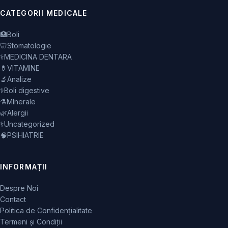
CATEGORII MEDICALE
🏥
Boli
🦷
Stomatologie
⚕️
MEDICINA DENTARA
💊
VITAMINE
🔬
Analize
⚕️
Boli digestive
⚗️
MInerale
🌿
Alergii
⚕️
Uncategorized
🧠
PSIHIATRIE
INFORMAȚII
Despre Noi
Contact
Politica de Confidențialitate
Termeni și Condiții