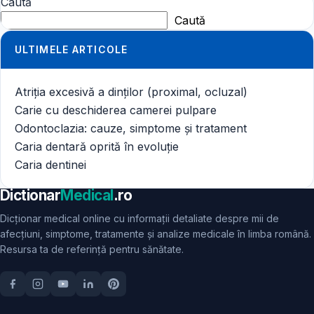
Caută
Caută
ULTIMELE ARTICOLE
Atriția excesivă a dinților (proximal, ocluzal)
Carie cu deschiderea camerei pulpare
Odontoclazia: cauze, simptome și tratament
Caria dentară oprită în evoluție
Caria dentinei
Dictionar
Medical
.ro
Dicționar medical online cu informații detaliate despre mii de
afecțiuni, simptome, tratamente și analize medicale în limba română.
Resursa ta de referință pentru sănătate.