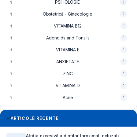
⚕️
PSIHOLOGIE
2
⚕️
Obstetrică - Ginecologie
2
⚕️
VITAMINA B12
1
⚕️
Adenoids and Tonsils
1
⚕️
VITAMINA E
1
⚕️
ANXIETATE
1
⚕️
ZINC
1
⚕️
VITAMINA D
1
⚕️
Acne
1
ARTICOLE RECENTE
Atriția excesivă a dinților (proximal, ocluzal)