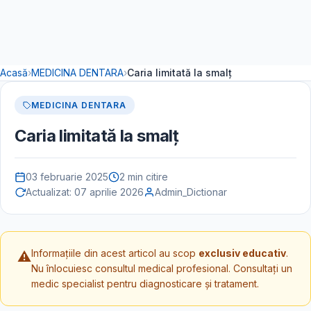
Acasă
›
MEDICINA DENTARA
›
Caria limitată la smalț
MEDICINA DENTARA
Caria limitată la smalț
03 februarie 2025
2 min citire
Actualizat:
07 aprilie 2026
Admin_Dictionar
Informațiile din acest articol au scop
exclusiv educativ
.
⚠️
Nu înlocuiesc consultul medical profesional. Consultați un
medic specialist pentru diagnosticare și tratament.