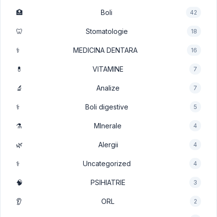
🏥
Boli
42
🦷
Stomatologie
18
⚕️
MEDICINA DENTARA
16
💊
VITAMINE
7
🔬
Analize
7
⚕️
Boli digestive
5
⚗️
MInerale
4
🌿
Alergii
4
⚕️
Uncategorized
4
🧠
PSIHIATRIE
3
👂
ORL
2