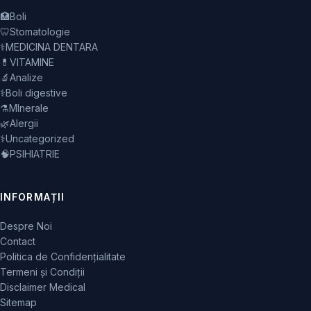
🏥
Boli
🦷
Stomatologie
⚕️
MEDICINA DENTARA
💊
VITAMINE
🔬
Analize
⚕️
Boli digestive
⚗️
MInerale
🌿
Alergii
⚕️
Uncategorized
🧠
PSIHIATRIE
INFORMAȚII
Despre Noi
Contact
Politica de Confidențialitate
Termeni și Condiții
Disclaimer Medical
Sitemap