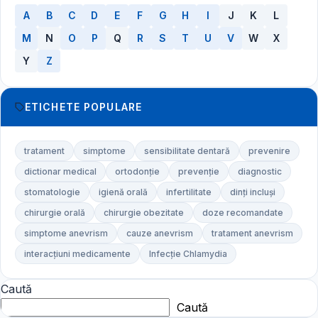
A
B
C
D
E
F
G
H
I
J
K
L
M
N
O
P
Q
R
S
T
U
V
W
X
Y
Z
ETICHETE POPULARE
tratament
simptome
sensibilitate dentară
prevenire
dictionar medical
ortodonție
prevenție
diagnostic
stomatologie
igienă orală
infertilitate
dinți incluși
chirurgie orală
chirurgie obezitate
doze recomandate
simptome anevrism
cauze anevrism
tratament anevrism
interacțiuni medicamente
Infecție Chlamydia
Caută
Caută