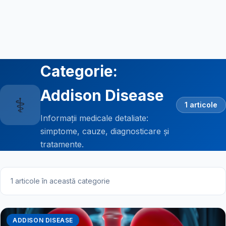
Categorie:
Addison Disease
⚕️
1 articole
Informații medicale detaliate:
simptome, cauze, diagnosticare și
tratamente.
1 articole în această categorie
ADDISON DISEASE