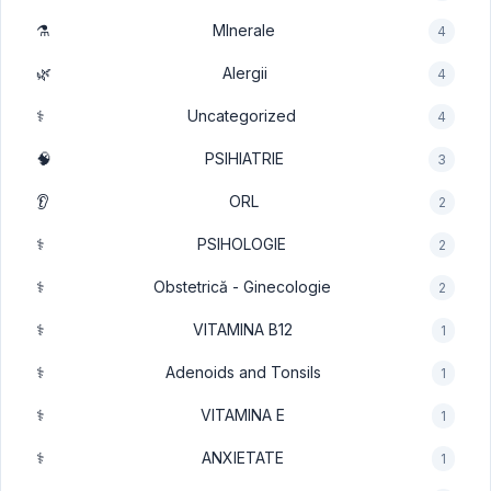
⚗️
MInerale
4
🌿
Alergii
4
⚕️
Uncategorized
4
🧠
PSIHIATRIE
3
👂
ORL
2
⚕️
PSIHOLOGIE
2
⚕️
Obstetrică - Ginecologie
2
⚕️
VITAMINA B12
1
⚕️
Adenoids and Tonsils
1
⚕️
VITAMINA E
1
⚕️
ANXIETATE
1