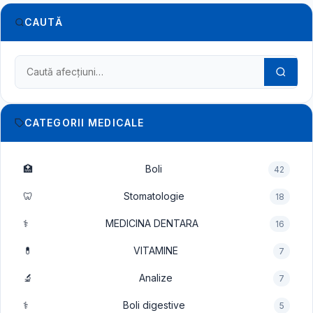
CAUTĂ
Caută în dicționarul medical
CATEGORII MEDICALE
🏥
Boli
42
🦷
Stomatologie
18
⚕️
MEDICINA DENTARA
16
💊
VITAMINE
7
🔬
Analize
7
⚕️
Boli digestive
5