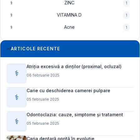
⚕️
ZINC
1
⚕️
VITAMINA D
1
⚕️
Acne
1
ARTICOLE RECENTE
Atriția excesivă a dinților (proximal, ocluzal)
⚕️
06 februarie 2025
Carie cu deschiderea camerei pulpare
⚕️
05 februarie 2025
Odontoclazia: cauze, simptome și tratament
⚕️
05 februarie 2025
Caria dentară oprită în evoluție