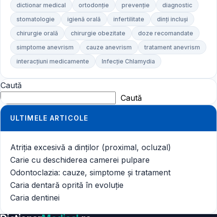
dictionar medical
ortodonție
prevenție
diagnostic
stomatologie
igienă orală
infertilitate
dinți incluși
chirurgie orală
chirurgie obezitate
doze recomandate
simptome anevrism
cauze anevrism
tratament anevrism
interacțiuni medicamente
Infecție Chlamydia
Caută
Caută
ULTIMELE ARTICOLE
Atriția excesivă a dinților (proximal, ocluzal)
Carie cu deschiderea camerei pulpare
Odontoclazia: cauze, simptome și tratament
Caria dentară oprită în evoluție
Caria dentinei