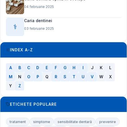
04 februarie 2025
Caria dentinei
⚕️
03 februarie 2025
INDEX A-Z
A
B
C
D
E
F
G
H
I
J
K
L
M
N
O
P
Q
R
S
T
U
V
W
X
Y
Z
ETICHETE POPULARE
tratament
simptome
sensibilitate dentară
prevenire