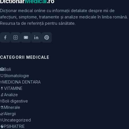
Dictionar
Medical
.ro
Dicționar medical online cu informații detaliate despre mii de
afecțiuni, simptome, tratamente și analize medicale în limba română.
Resursa ta de referință pentru sănătate.
CATEGORII MEDICALE
🏥
Boli
🦷
Stomatologie
⚕️
MEDICINA DENTARA
💊
VITAMINE
🔬
Analize
⚕️
Boli digestive
⚗️
MInerale
🌿
Alergii
⚕️
Uncategorized
🧠
PSIHIATRIE